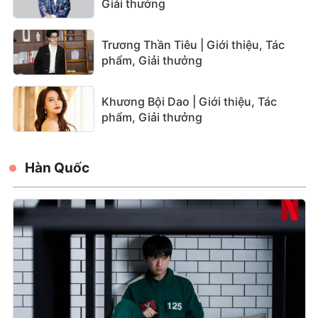
Giải thưởng
Trương Thần Tiêu | Giới thiệu, Tác
phẩm, Giải thưởng
Khương Bội Dao | Giới thiệu, Tác
phẩm, Giải thưởng
Hàn Quốc