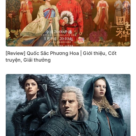
[Review] Quốc Sắc Phương Hoa | Giới thiệu, Cốt
truyện, Giải thưởng