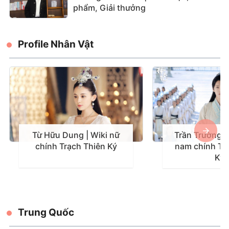
phẩm, Giải thưởng
Profile Nhân Vật
Từ Hữu Dung | Wiki nữ
Trần Trường S
chính Trạch Thiên Ký
nam chính Tr
Ký
Trung Quốc