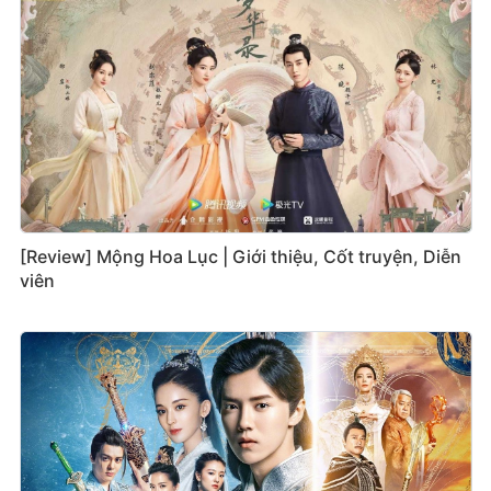
[Review] Mộng Hoa Lục | Giới thiệu, Cốt truyện, Diễn
viên