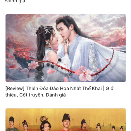
Đánh giá
[Review] Thiên Đóa Đào Hoa Nhất Thế Khai | Giới
thiệu, Cốt truyện, Đánh giá