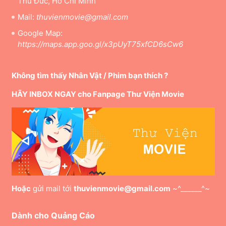
Thủ Đức, Hồ Chí Minh
Mail:
thuvienmovie@gmail.com
Google Map:
https://maps.app.goo.gl/x3pUyT75xfCD6sCw6
Không tìm thấy Nhân Vật / Phim bạn thích ?
HÃY INBOX NGAY cho Fanpage Thư Viện Movie
Hoặc
gửi mail tới
thuvienmovie@gmail.com
~^______^~
Dành cho Quảng Cáo