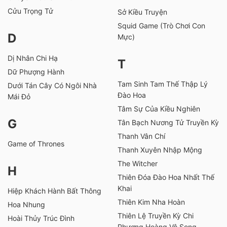
Cửu Trọng Tử
Sở Kiều Truyện
Squid Game (Trò Chơi Con
D
Mực)
Dị Nhân Chi Hạ
T
Dữ Phượng Hành
Tam Sinh Tam Thế Thập Lý
Dưới Tán Cây Có Ngôi Nhà
Đào Hoa
Mái Đỏ
Tâm Sự Của Kiều Nghiên
G
Tân Bạch Nương Tử Truyền Kỳ
Thanh Vân Chí
Game of Thrones
Thanh Xuyên Nhập Mộng
The Witcher
H
Thiên Đóa Đào Hoa Nhất Thế
Khai
Hiệp Khách Hành Bất Thông
Thiên Kim Nha Hoàn
Hoa Nhung
Thiên Lệ Truyền Kỳ Chi
Hoài Thủy Trúc Đình
Phượng Hoàng Vô Song