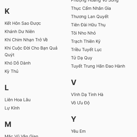
Thục Cẩm Nhân Gia
K
Thương Lan Quyết
Kết Hôn Sao Được
Tiên Đài Hữu Thụ
Khánh Dư Niên
Tôi Nho Nhỏ
Khi Chim Nhạn Trở Về
Trạch Thiên Ký
Khi Cuộc Đời Cho Bạn Quả
Triều Tuyết Lục
Quýt
Tử Dạ Quy
Khó Dỗ Dành
Tuyết Trung Hãn Đao Hành
Kỳ Thủ
V
L
Vĩnh Dạ Tinh Hà
Liên Hoa Lâu
Vô Ưu Độ
Lự Kính
Y
M
Yêu Em
Mặc Vũ Vân Gian