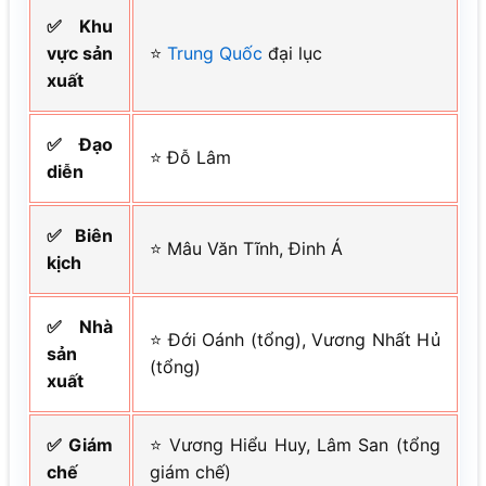
✅ Khu
vực sản
⭐
Trung Quốc
đại lục
xuất
✅ Đạo
⭐ Đỗ Lâm
diễn
✅ Biên
⭐ Mâu Văn Tĩnh, Đinh Á
kịch
✅ Nhà
⭐ Đới Oánh (tổng), Vương Nhất Hủ
sản
(tổng)
xuất
✅ Giám
⭐ Vương Hiểu Huy, Lâm San (tổng
chế
giám chế)