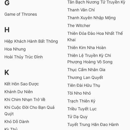
G
Tân Bạch Nương Tử Truyền Kỳ
Thanh Vân Chí
Game of Thrones
Thanh Xuyên Nhập Mộng
The Witcher
H
Thiên Đóa Đào Hoa Nhất Thế
Khai
Hiệp Khách Hành Bất Thông
Thiên Kim Nha Hoàn
Hoa Nhung
Thiên Lệ Truyền Kỳ Chi
Hoài Thủy Trúc Đình
Phượng Hoàng Vô Song
Thục Cẩm Nhân Gia
K
Thương Lan Quyết
Kết Hôn Sao Được
Tiên Đài Hữu Thụ
Khánh Dư Niên
Tôi Nho Nhỏ
Khi Chim Nhạn Trở Về
Trạch Thiên Ký
Khi Cuộc Đời Cho Bạn Quả
Triều Tuyết Lục
Quýt
Tử Dạ Quy
Khó Dỗ Dành
Tuyết Trung Hãn Đao Hành
Kỳ Thủ