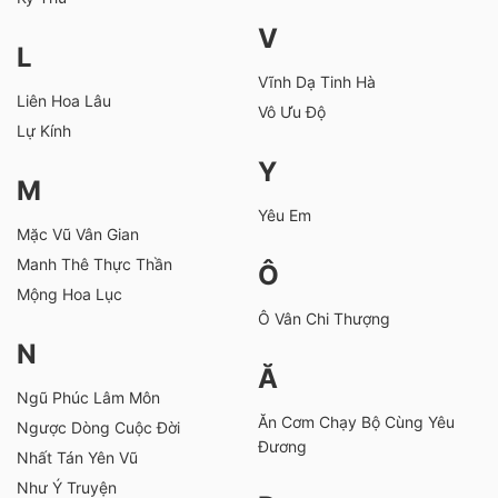
V
L
Vĩnh Dạ Tinh Hà
Liên Hoa Lâu
Vô Ưu Độ
Lự Kính
Y
M
Yêu Em
Mặc Vũ Vân Gian
Manh Thê Thực Thần
Ô
Mộng Hoa Lục
Ô Vân Chi Thượng
N
Ă
Ngũ Phúc Lâm Môn
Ăn Cơm Chạy Bộ Cùng Yêu
Ngược Dòng Cuộc Đời
Đương
Nhất Tán Yên Vũ
Như Ý Truyện