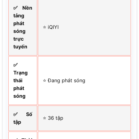
✅ Nền
tảng
phát
⭐ iQIYI
sóng
trực
tuyến
✅
Trạng
thái
⭐ Đang phát sóng
phát
sóng
✅ Số
⭐ 36 tập
tập