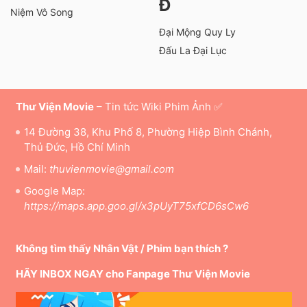
Đ
Niệm Vô Song
Đại Mộng Quy Ly
Đấu La Đại Lục
Thư Viện Movie
– Tin tức Wiki Phim Ảnh ✅
14 Đường 38, Khu Phố 8, Phường Hiệp Bình Chánh,
Thủ Đức, Hồ Chí Minh
Mail:
thuvienmovie@gmail.com
Google Map:
https://maps.app.goo.gl/x3pUyT75xfCD6sCw6
Không tìm thấy Nhân Vật / Phim bạn thích ?
HÃY INBOX NGAY cho Fanpage Thư Viện Movie