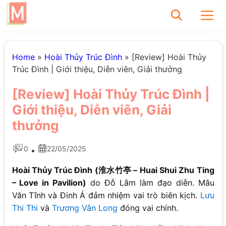
✕
Home
»
Hoài Thủy Trúc Đình
»
[Review] Hoài Thủy
Trúc Đình | Giới thiệu, Diễn viên, Giải thưởng
Tìm
[Review] Hoài Thủy Trúc Đình |
Chưa có bài viết
Giới thiệu, Diễn viên, Giải
được tìm thấy
thưởng
0
22/05/2025
•
Hoài Thủy Trúc Đình (淮水竹亭 – Huai Shui Zhu Ting
– Love in Pavilion)
do Đỗ Lâm làm đạo diễn. Mâu
Văn Tĩnh và Đinh Á đảm nhiệm vai trò biên kịch.
Lưu
Thi Thi
và
Trương Vân Long
đóng vai chính.