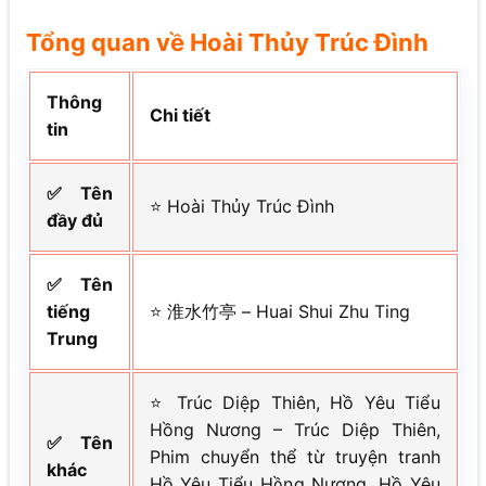
Tổng quan về Hoài Thủy Trúc Đình
Thông
Chi tiết
tin
✅ Tên
⭐ Hoài Thủy Trúc Đình
đầy đủ
✅ Tên
tiếng
⭐ 淮水竹亭 – Huai Shui Zhu Ting
Trung
⭐ Trúc Diệp Thiên, Hồ Yêu Tiểu
Hồng Nương – Trúc Diệp Thiên,
✅ Tên
Phim chuyển thể từ truyện tranh
khác
Hồ Yêu Tiểu Hồng Nương, Hồ Yêu