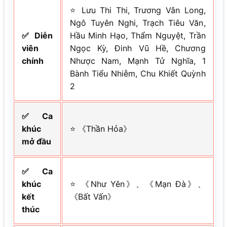
⭐ Lưu Thi Thi, Trương Vân Long,
Ngô Tuyên Nghi, Trạch Tiêu Văn,
✅ Diễn
Hầu Minh Hạo, Thẩm Nguyệt, Trần
viên
Ngọc Kỳ, Đinh Vũ Hề, Chương
chính
Nhược Nam, Mạnh Tử Nghĩa, 1
Bành Tiểu Nhiễm, Chu Khiết Quỳnh
2
✅ Ca
khúc
⭐ 《Thần Hỏa》
mở đầu
✅ Ca
khúc
⭐ 《Như Yên》、《Mạn Đà》、
kết
《Bất Vấn》
thúc