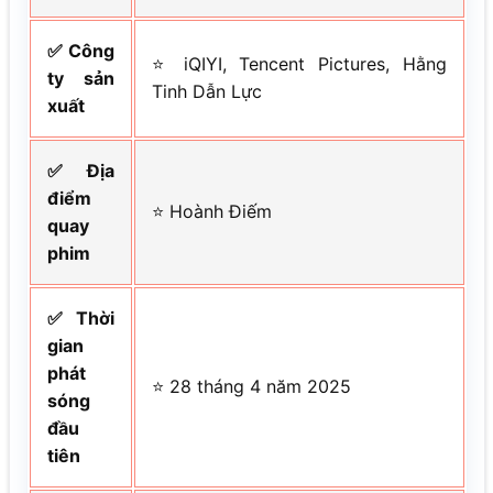
✅ Công
⭐ iQIYI, Tencent Pictures, Hằng
ty sản
Tinh Dẫn Lực
xuất
✅ Địa
điểm
⭐ Hoành Điếm
quay
phim
✅ Thời
gian
phát
⭐ 28 tháng 4 năm 2025
sóng
đầu
tiên