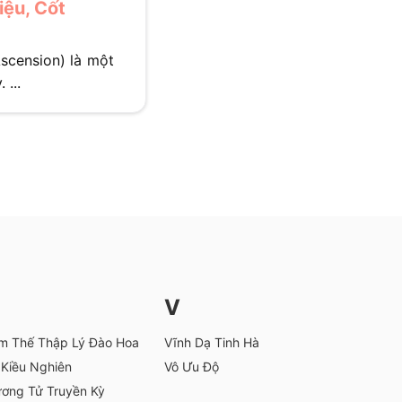
iệu, Cốt
cension) là một
 ...
V
m Thế Thập Lý Đào Hoa
Vĩnh Dạ Tinh Hà
Kiều Nghiên
Vô Ưu Độ
ơng Tử Truyền Kỳ