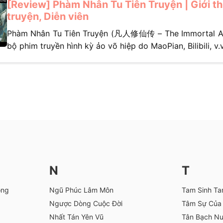
[Review] Phàm Nhân Tu Tiên Truyện | Giới th
truyện, Diễn viên
Phàm Nhân Tu Tiên Truyện (凡人修仙传 – The Immortal As
bộ phim truyền hình kỳ ảo võ hiệp do MaoPian, Bilibili, v.v.
N
T
ông
Ngũ Phúc Lâm Môn
Tam Sinh Ta
Ngược Dòng Cuộc Đời
Tâm Sự Của 
Nhất Tán Yên Vũ
Tân Bạch Nư