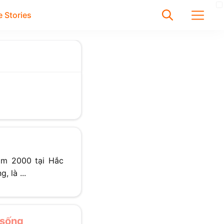
 Stories
✕
Tìm
Chưa có bài viết được tìm
thấy
ăm 2000 tại Hắc
 là ...
 sống