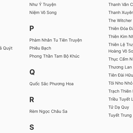
Như Ý Truyện
Thanh Vân C
Niệm Vô Song
Thanh Xuyê
The Witcher
P
Thiên Đóa Đ
Thiên Kim N
Phàm Nhân Tu Tiên Truyện
Thiên Lệ Tr
ả Quýt
Phiêu Bạch
Hoàng Vô S
Phong Thần Tam Bộ Khúc
Thục Cẩm N
Thương Lan
Q
Tiên Đài Hữ
Tôi Nho Nhỏ
Quốc Sắc Phương Hoa
Trạch Thiên
R
Triều Tuyết 
Tử Dạ Quy
Rèm Ngọc Châu Sa
Tuyết Trung
S