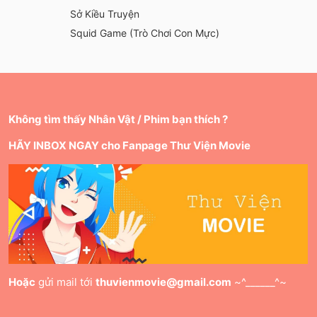
Sở Kiều Truyện
Squid Game (Trò Chơi Con Mực)
Không tìm thấy Nhân Vật / Phim bạn thích ?
HÃY INBOX NGAY cho Fanpage Thư Viện Movie
Hoặc
gửi mail tới
thuvienmovie@gmail.com
~^______^~