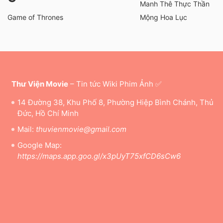
Manh Thê Thực Thần
Game of Thrones
Mộng Hoa Lục
Thư Viện Movie
– Tin tức Wiki Phim Ảnh ✅
14 Đường 38, Khu Phố 8, Phường Hiệp Bình Chánh, Thủ
Đức, Hồ Chí Minh
Mail:
thuvienmovie@gmail.com
Google Map:
https://maps.app.goo.gl/x3pUyT75xfCD6sCw6