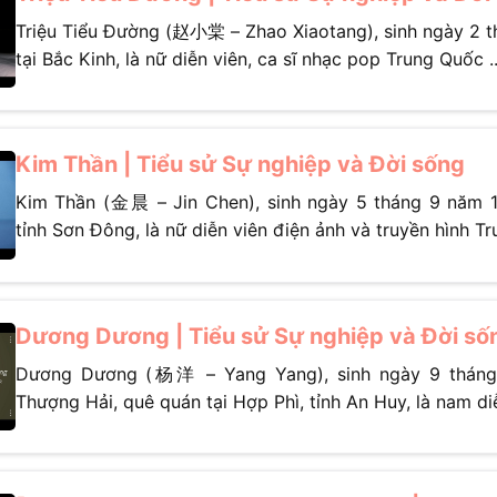
Triệu Tiểu Đường (赵小棠 – Zhao Xiaotang), sinh ngày 2 
tại Bắc Kinh, là nữ diễn viên, ca sĩ nhạc pop Trung Quốc ..
Kim Thần | Tiểu sử Sự nghiệp và Đời sống
Kim Thần (金晨 – Jin Chen), sinh ngày 5 tháng 9 năm 1
tỉnh Sơn Đông, là nữ diễn viên điện ảnh và truyền hình Tru
Dương Dương | Tiểu sử Sự nghiệp và Đời số
Dương Dương (杨洋 – Yang Yang), sinh ngày 9 tháng 
Thượng Hải, quê quán tại Hợp Phì, tỉnh An Huy, là nam diễn