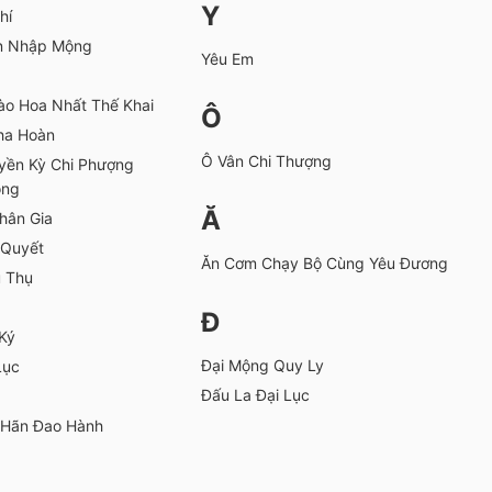
Y
hí
n Nhập Mộng
Yêu Em
ào Hoa Nhất Thế Khai
Ô
ha Hoàn
Ô Vân Chi Thượng
uyền Kỳ Chi Phượng
ong
Ă
hân Gia
 Quyết
Ăn Cơm Chạy Bộ Cùng Yêu Đương
u Thụ
Đ
 Ký
Đại Mộng Quy Ly
Lục
Đấu La Đại Lục
 Hãn Đao Hành