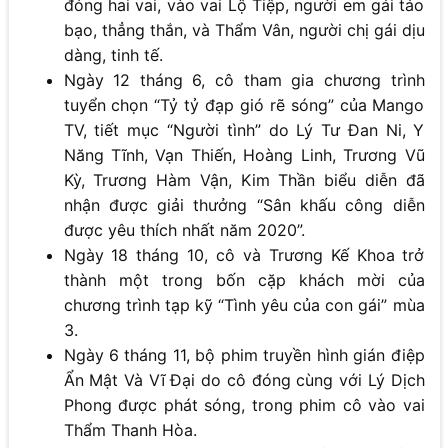
đóng hai vai, vào vai Lộ Tiệp, người em gái táo
bạo, thẳng thắn, và Thẩm Vân, người chị gái dịu
dàng, tinh tế.
Ngày 12 tháng 6, cô tham gia chương trình
tuyển chọn “Tỷ tỷ đạp gió rẽ sóng” của Mango
TV, tiết mục “Người tình” do Lý Tư Đan Ni, Y
Năng Tĩnh, Vạn Thiến, Hoàng Linh, Trương Vũ
Kỳ, Trương Hàm Vận, Kim Thần biểu diễn đã
nhận được giải thưởng “Sân khấu công diễn
được yêu thích nhất năm 2020”.
Ngày 18 tháng 10, cô và Trương Kế Khoa trở
thành một trong bốn cặp khách mời của
chương trình tạp kỹ “Tình yêu của con gái” mùa
3.
Ngày 6 tháng 11, bộ phim truyền hình gián điệp
Ẩn Mật Và Vĩ Đại do cô đóng cùng với Lý Dịch
Phong được phát sóng, trong phim cô vào vai
Thẩm Thanh Hòa.