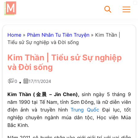
✕
Home
»
Phàm Nhân Tu Tiên Truyện
»
Kim Thần |
Tiểu sử Sự nghiệp và Đời sống
Tìm
Kim Thần | Tiểu sử Sự nghiệp
Chưa có bài viết
và Đời sống
được tìm thấy
0
17/11/2024
•
Kim Thần (金晨 – Jin Chen),
sinh ngày 5 tháng 9
năm 1990 tại Tế Nam, tỉnh Sơn Đông, là nữ diễn viên
điện ảnh và truyền hình
Trung Quốc
Đại lục, tốt
nghiệp chuyên ngành múa dân tộc, Học viện Múa
Bắc Kinh.
Năm 2011, cô bước chân vào giới giải trí với vai diễn