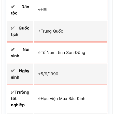
✅Dân
⭐Hồi
tộc
✅Quốc
⭐Trung Quốc
tịch
✅Nơi
⭐Tế Nam, tỉnh Sơn Đông
sinh
✅Ngày
⭐5/9/1990
sinh
✅Trường
tốt
⭐Học viện Múa Bắc Kinh
nghiệp