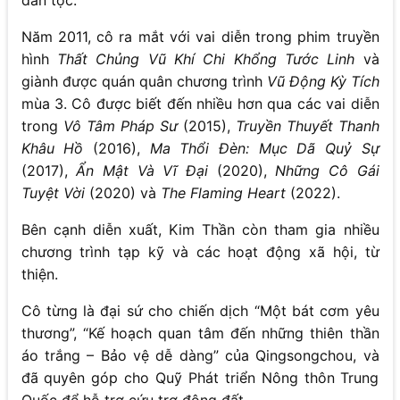
dân tộc.
Năm 2011, cô ra mắt với vai diễn trong phim truyền
hình
Thất Chủng Vũ Khí Chi Khổng Tước Linh
và
giành được quán quân chương trình
Vũ Động Kỳ Tích
mùa 3. Cô được biết đến nhiều hơn qua các vai diễn
trong
Vô Tâm Pháp Sư
(2015),
Truyền Thuyết Thanh
Khâu Hồ
(2016),
Ma Thổi Đèn: Mục Dã Quỷ Sự
(2017),
Ẩn Mật Và Vĩ Đại
(2020),
Những Cô Gái
Tuyệt Vời
(2020) và
The Flaming Heart
(2022).
Bên cạnh diễn xuất, Kim Thần còn tham gia nhiều
chương trình tạp kỹ và các hoạt động xã hội, từ
thiện.
Cô từng là đại sứ cho chiến dịch “Một bát cơm yêu
thương”, “Kế hoạch quan tâm đến những thiên thần
áo trắng – Bảo vệ dễ dàng” của Qingsongchou, và
đã quyên góp cho Quỹ Phát triển Nông thôn Trung