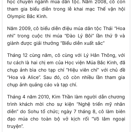
học chuyên ngành múa dân tộc. Năm 2008, cô còn
tham gia biểu diễn trong lễ khai mạc Thế vận hội
Olympic Bắc Kinh.
Năm 2009, cô biểu diễn điệu múa dân tộc Thái “Hoa
nhi” trong cuộc thi múa “Đào Lý Bôi” lần thứ 9 và
giành được giải thưởng “Biểu diễn xuất sắc”
Tháng 12 cùng năm, cô cùng với Lý Hân Thông, với
tư cách là hai chị em của Học viện Múa Bắc Kinh, đã
chụp ảnh bìa cho tạp chí “Hiệu viên chí” với chủ đề
“Hoa và Alice”. Sau đó, cô còn nhiều lần tham gia
chụp ảnh quảng cáo và tạp chí.
Tháng 4 năm 2010, Kim Thần làm người dẫn chương
trình khách mời cho sự kiện “Nghệ triển mỹ nhân
diễn” do Sohu tổ chức; ngày 7 tháng 8, cô làm biên
đạo múa cho toàn bộ vở kịch rối “Võ lâm ngoại
truyện”.