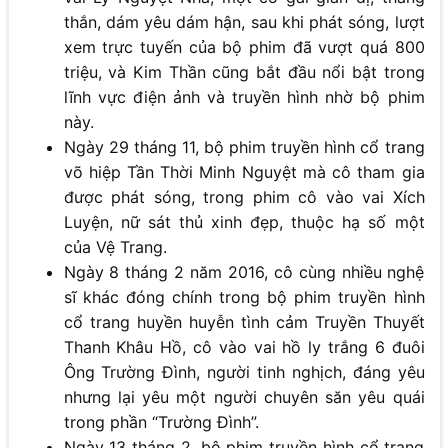
thắn, dám yêu dám hận, sau khi phát sóng, lượt
xem trực tuyến của bộ phim đã vượt quá 800
triệu, và Kim Thần cũng bắt đầu nổi bật trong
lĩnh vực điện ảnh và truyền hình nhờ bộ phim
này.
Ngày 29 tháng 11, bộ phim truyền hình cổ trang
võ hiệp Tần Thời Minh Nguyệt mà cô tham gia
được phát sóng, trong phim cô vào vai Xích
Luyện, nữ sát thủ xinh đẹp, thuộc hạ số một
của Vệ Trang.
Ngày 8 tháng 2 năm 2016, cô cùng nhiều nghệ
sĩ khác đóng chính trong bộ phim truyền hình
cổ trang huyền huyễn tình cảm Truyền Thuyết
Thanh Khâu Hồ, cô vào vai hồ ly trắng 6 đuôi
Ông Trường Đình, người tinh nghịch, đáng yêu
nhưng lại yêu một người chuyên săn yêu quái
trong phần “Trường Đình”.
Ngày 13 tháng 2, bộ phim truyền hình cổ trang