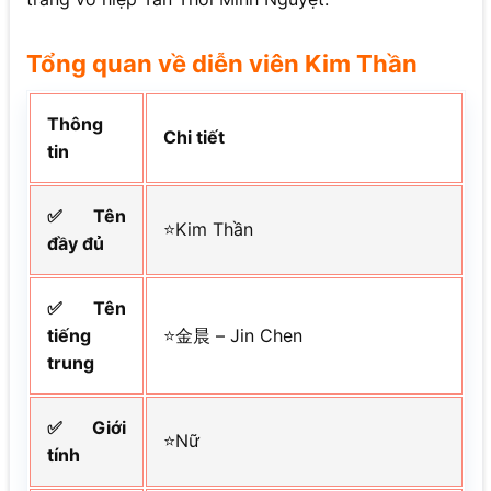
Tổng quan về diễn viên Kim Thần
Thông
Chi tiết
tin
✅Tên
⭐Kim Thần
đầy đủ
✅Tên
tiếng
⭐金晨 – Jin Chen
trung
✅Giới
⭐Nữ
tính