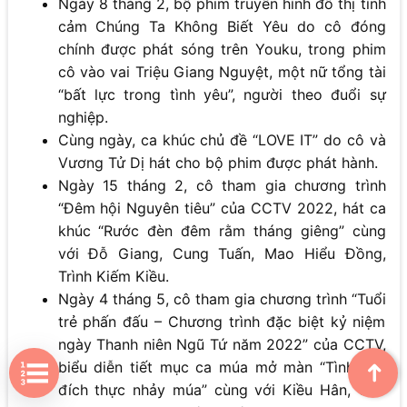
Ngày 8 tháng 2, bộ phim truyền hình đô thị tình
cảm Chúng Ta Không Biết Yêu do cô đóng
chính được phát sóng trên Youku, trong phim
cô vào vai Triệu Giang Nguyệt, một nữ tổng tài
“bất lực trong tình yêu”, người theo đuổi sự
nghiệp.
Cùng ngày, ca khúc chủ đề “LOVE IT” do cô và
Vương Tử Dị hát cho bộ phim được phát hành.
Ngày 15 tháng 2, cô tham gia chương trình
“Đêm hội Nguyên tiêu” của CCTV 2022, hát ca
khúc “Rước đèn đêm rằm tháng giêng” cùng
với Đỗ Giang, Cung Tuấn, Mao Hiểu Đồng,
Trình Kiếm Kiều.
Ngày 4 tháng 5, cô tham gia chương trình “Tuổi
trẻ phấn đấu – Chương trình đặc biệt kỷ niệm
ngày Thanh niên Ngũ Tứ năm 2022” của CCTV,
biểu diễn tiết mục ca múa mở màn “Tình yêu
➜
đích thực nhảy múa” cùng với Kiều Hân, Cao