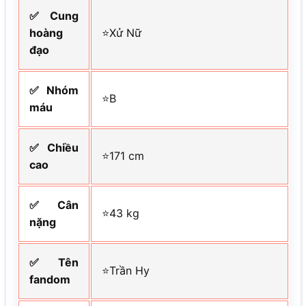
✅Cung
hoàng
⭐Xử Nữ
đạo
✅Nhóm
⭐B
máu
✅Chiều
⭐171 cm
cao
✅Cân
⭐43 kg
nặng
✅Tên
⭐Trần Hy
fandom