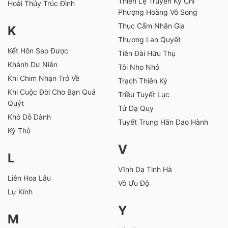
Thiên Lệ Truyền Kỳ Chi
Hoài Thủy Trúc Đình
Phượng Hoàng Vô Song
Thục Cẩm Nhân Gia
K
Thương Lan Quyết
Kết Hôn Sao Được
Tiên Đài Hữu Thụ
Khánh Dư Niên
Tôi Nho Nhỏ
Khi Chim Nhạn Trở Về
Trạch Thiên Ký
Khi Cuộc Đời Cho Bạn Quả
Triều Tuyết Lục
Quýt
Tử Dạ Quy
Khó Dỗ Dành
Tuyết Trung Hãn Đao Hành
Kỳ Thủ
V
L
Vĩnh Dạ Tinh Hà
Liên Hoa Lâu
Vô Ưu Độ
Lự Kính
Y
M