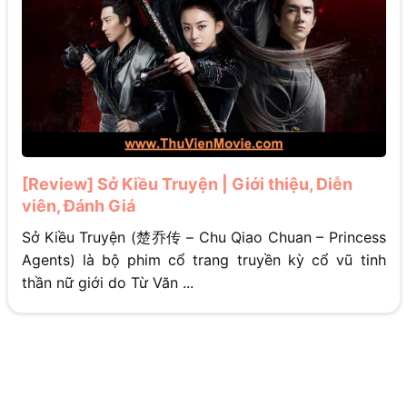
[Review] Sở Kiều Truyện | Giới thiệu, Diễn
viên, Đánh Giá
Sở Kiều Truyện (楚乔传 – Chu Qiao Chuan – Princess
Agents) là bộ phim cổ trang truyền kỳ cổ vũ tinh
thần nữ giới do Từ Văn ...