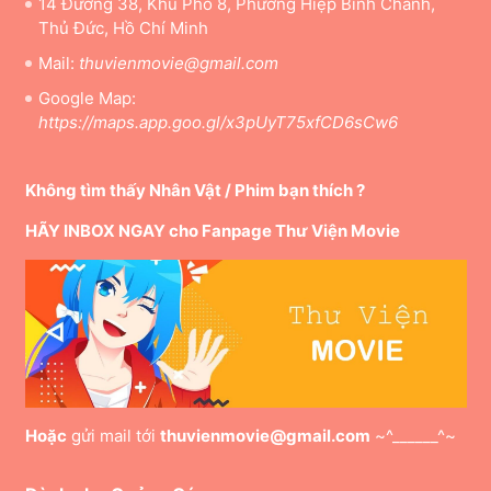
14 Đường 38, Khu Phố 8, Phường Hiệp Bình Chánh,
Thủ Đức, Hồ Chí Minh
Mail:
thuvienmovie@gmail.com
Google Map:
https://maps.app.goo.gl/x3pUyT75xfCD6sCw6
Không tìm thấy Nhân Vật / Phim bạn thích ?
HÃY INBOX NGAY cho Fanpage Thư Viện Movie
Hoặc
gửi mail tới
thuvienmovie@gmail.com
~^______^~