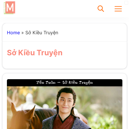
✕
Home
»
Sở Kiều Truyện
Tìm
Sở Kiều Truyện
Chưa có bài viết
được tìm thấy