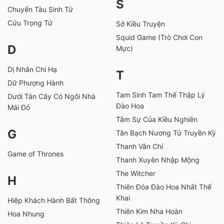
S
Chuyến Tàu Sinh Tử
Cửu Trọng Tử
Sở Kiều Truyện
Squid Game (Trò Chơi Con
D
Mực)
Dị Nhân Chi Hạ
T
Dữ Phượng Hành
Tam Sinh Tam Thế Thập Lý
Dưới Tán Cây Có Ngôi Nhà
Đào Hoa
Mái Đỏ
Tâm Sự Của Kiều Nghiên
G
Tân Bạch Nương Tử Truyền Kỳ
Thanh Vân Chí
Game of Thrones
Thanh Xuyên Nhập Mộng
The Witcher
H
Thiên Đóa Đào Hoa Nhất Thế
Khai
Hiệp Khách Hành Bất Thông
Thiên Kim Nha Hoàn
Hoa Nhung