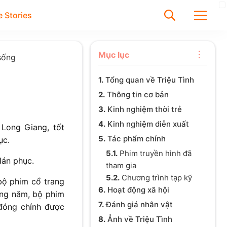
 Stories
✕
Mục lục
 sống
1.
Tổng quan về Triệu Tình
Tìm
2.
Thông tin cơ bản
Chưa có bài viết được tìm
3.
Kinh nghiệm thời trẻ
thấy
4.
Kinh nghiệm diễn xuất
 Long Giang, tốt
5.
Tác phẩm chính
ục.
5.1.
Phim truyền hình đã
Hán phục.
tham gia
5.2.
Chương trình tạp kỹ
 bộ phim cổ trang
6.
Hoạt động xã hội
Cùng năm, bộ phim
7.
Đánh giá nhân vật
 đóng chính được
8.
Ảnh về Triệu Tình