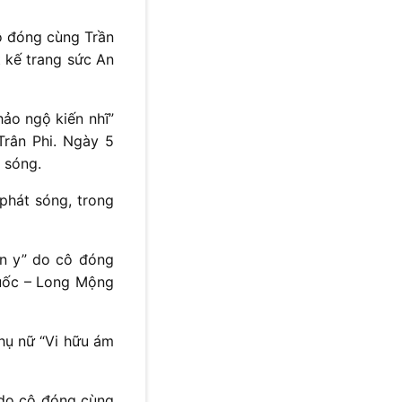
cô đóng cùng Trần
t kế trang sức An
ảo ngộ kiến nhĩ”
Trân Phi. Ngày 5
 sóng.
phát sóng, trong
ân y” do cô đóng
quốc – Long Mộng
hụ nữ “Vi hữu ám
 do cô đóng cùng