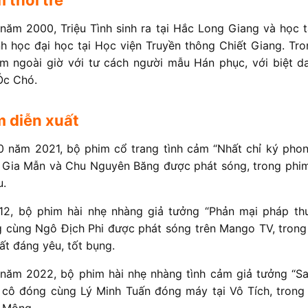
năm 2000, Triệu Tình sinh ra tại Hắc Long Giang và học t
ình học đại học tại Học viện Truyền thông Chiết Giang. Tro
m ngoài giờ với tư cách người mẫu Hán phục, với biệt d
Óc Chó.
m diễn xuất
0 năm 2021, bộ phim cổ trang tình cảm “Nhất chỉ ký pho
 Gia Mẫn và Chu Nguyên Băng được phát sóng, trong phim
u.
12, bộ phim hài nhẹ nhàng giả tưởng “Phản mại pháp thu
 cùng Ngô Địch Phi được phát sóng trên Mango TV, trong
ất đáng yêu, tốt bụng.
năm 2022, bộ phim hài nhẹ nhàng tình cảm giả tưởng “Sa
cô đóng cùng Lý Minh Tuấn đóng máy tại Vô Tích, trong
 Mông.