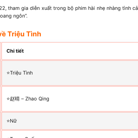
2, tham gia diễn xuất trong bộ phim hài nhẹ nhàng tình cả
hoang ngôn”.
ề Triệu Tình
Chi tiết
⭐Triệu Tình
⭐赵晴 – Zhao Qing
⭐Nữ