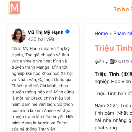
Review 
Vũ Thị Mỹ Hạnh
Home
»
Phàm Nh
435 bài viết
Triệu Tình
Tôi là Mỹ Hạnh (aka Vũ Thị Mỹ
Hạnh), Tác giả chuyên về lĩnh
vực anime phim hoạt hình và
0
23/11/2
•
truyện tranh Manga. Mình tốt
nghiệp Đại học Khoa học Xã hội
Triệu Tình
(赵晴
và Nhân văn, Đại học Quốc gia
nghiệp Học viện 
Thành phố Hồ Chí Minh, khoa
truyền thông báo chí. Mình cũng
Triệu Tình ban 
là một nữ Otaku chính hiệu với
niềm đam mê viết lách. Sở thích
Năm 2021, Triệu 
của mình là xem Anime và đọc
tình cảm “Nhất c
truyện tranh lẫn tiểu thuyết. Hiện
hài nhẹ nhàng g
mình đang là Admin và Editor
phát sóng.
của hệ thống Thư Viện