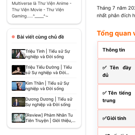
Multiverse là Thư Viện Anime -
Tháng 7 năm 202
Thư Viện Movie - Thư Viện
nhất phân đích 
Gaming.....^_____^~
Tổng quan v
Bài viết cùng chủ đề
Thông tin
Triệu Tình | Tiểu sử Sự
nghiệp và Đời sống
Triệu Tiểu Đường | Tiểu
✅Tên đầy
sử Sự nghiệp và Đời
đủ
sống
Kim Thần | Tiểu sử Sự
nghiệp và Đời sống
✅Tên tiếng
Dương Dương | Tiểu sử
trung
Sự nghiệp và Đời sống
[Review] Phàm Nhân Tu
✅Giới tính
Tiên Truyện | Giới thiệu,
Cốt truyện, Diễn viên