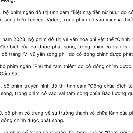
 bộ phim ngắn đô thị tình cảm “Biệt nhạ tiền nữ hữu” do 
 sóng trên Tencent Video, trong phim cô vào vai nhà thiế
 năm 2023, bộ phim đô thị về văn hóa phi vật thể “Chính h
đặc biệt của cô được phát sóng, trong phim cô vào vai 
 cổ trang “Vi vũ yến song phi” do cô đóng chính được phát
 bộ phim ngắn “Phù thế tam thiên” do cô đóng chính được 
 Cẩm Sắt.
, bộ phim truyền hình đô thị tình cảm “Công chúa đích t
 sóng, trong phim cô vào vai tam công chúa Bắc Lương 
0, bộ phim cổ trang về sự trưởng thành và chữa lành của p
ô đóng chính được phát sóng.
, bộ phim cổ trang ngọt ngào, hồi hộp, phá án “Đoạt kiêu”