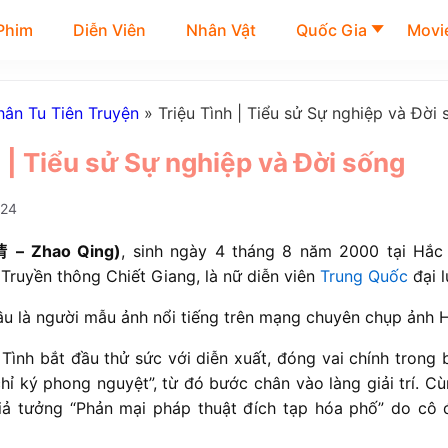
Phim
Diễn Viên
Nhân Vật
Quốc Gia
Movie
ân Tu Tiên Truyện
»
Triệu Tình | Tiểu sử Sự nghiệp và Đời
 | Tiểu sử Sự nghiệp và Đời sống
024
 – Zhao Qing)
, sinh ngày 4 tháng 8 năm 2000 tại Hắc
Truyền thông Chiết Giang, là nữ diễn viên
Trung Quốc
đại l
đầu là người mẫu ảnh nổi tiếng trên mạng chuyên chụp ảnh 
Tình bắt đầu thử sức với diễn xuất, đóng vai chính trong
hỉ ký phong nguyệt”, từ đó bước chân vào làng giải trí. 
iả tưởng “Phản mại pháp thuật đích tạp hóa phố” do cô