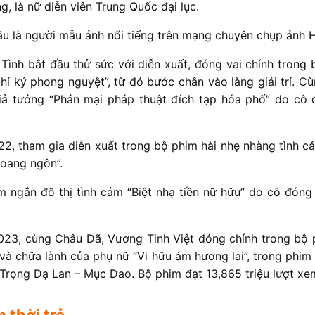
g, là nữ diễn viên Trung Quốc đại lục.
đầu là người mẫu ảnh nổi tiếng trên mạng chuyên chụp ảnh 
Tình bắt đầu thử sức với diễn xuất, đóng vai chính trong
hỉ ký phong nguyệt”, từ đó bước chân vào làng giải trí. 
iả tưởng “Phản mại pháp thuật đích tạp hóa phố” do cô
2, tham gia diễn xuất trong bộ phim hài nhẹ nhàng tình cả
hoang ngôn”.
m ngắn đô thị tình cảm “Biệt nhạ tiền nữ hữu” do cô đóng
23, cùng Châu Dã, Vương Tinh Việt đóng chính trong bộ 
và chữa lành của phụ nữ “Vi hữu ám hương lai”, trong phim
rọng Dạ Lan – Mục Dao. Bộ phim đạt 13,865 triệu lượt xem 
 thời trẻ