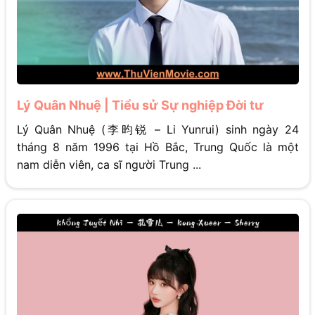
Lý Quân Nhuệ | Tiểu sử Sự nghiệp Đời tư
Lý Quân Nhuệ (李昀锐 – Li Yunrui) sinh ngày 24
tháng 8 năm 1996 tại Hồ Bắc, Trung Quốc là một
nam diễn viên, ca sĩ người Trung ...