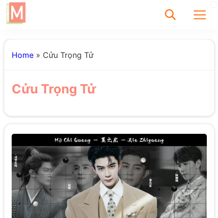
✕
Home
»
Cửu Trọng Tử
Tìm
Cửu Trọng Tử
Chưa có bài viết
được tìm thấy