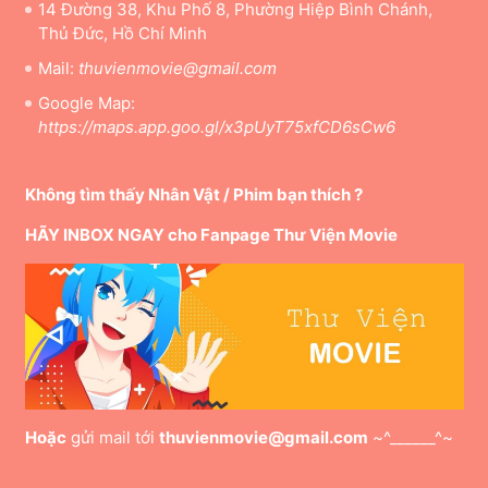
14 Đường 38, Khu Phố 8, Phường Hiệp Bình Chánh,
Thủ Đức, Hồ Chí Minh
Mail:
thuvienmovie@gmail.com
Google Map:
https://maps.app.goo.gl/x3pUyT75xfCD6sCw6
Không tìm thấy Nhân Vật / Phim bạn thích ?
HÃY INBOX NGAY cho Fanpage Thư Viện Movie
Hoặc
gửi mail tới
thuvienmovie@gmail.com
~^______^~