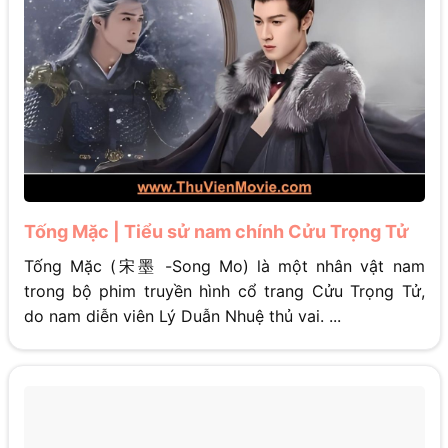
Tống Mặc | Tiểu sử nam chính Cửu Trọng Tử
Tống Mặc (宋墨 -Song Mo) là một nhân vật nam
trong bộ phim truyền hình cổ trang Cửu Trọng Tử,
do nam diễn viên Lý Duẫn Nhuệ thủ vai. ...