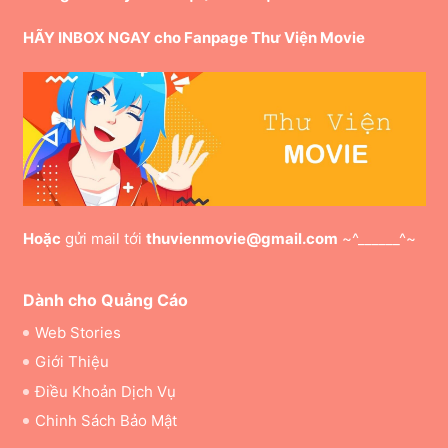
HÃY INBOX NGAY cho Fanpage Thư Viện Movie
Hoặc
gửi mail tới
thuvienmovie@gmail.com
~^______^~
Dành cho Quảng Cáo
Web Stories
Giới Thiệu
Điều Khoản Dịch Vụ
Chinh Sách Bảo Mật