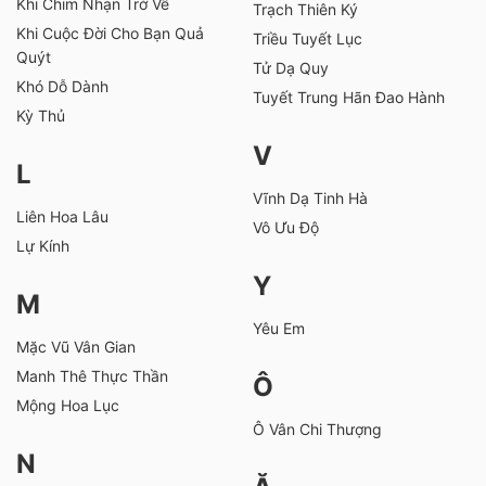
Khi Chim Nhạn Trở Về
Trạch Thiên Ký
Khi Cuộc Đời Cho Bạn Quả
Triều Tuyết Lục
Quýt
Tử Dạ Quy
Khó Dỗ Dành
Tuyết Trung Hãn Đao Hành
Kỳ Thủ
V
L
Vĩnh Dạ Tinh Hà
Liên Hoa Lâu
Vô Ưu Độ
Lự Kính
Y
M
Yêu Em
Mặc Vũ Vân Gian
Manh Thê Thực Thần
Ô
Mộng Hoa Lục
Ô Vân Chi Thượng
N