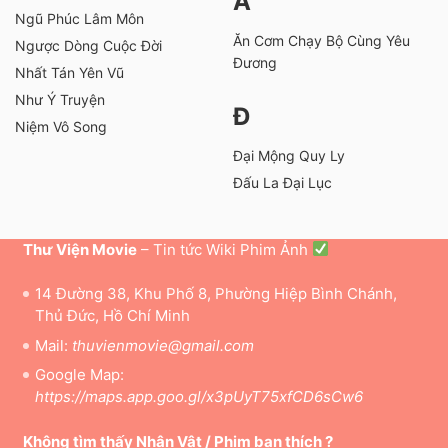
Ă
Ngũ Phúc Lâm Môn
Ăn Cơm Chạy Bộ Cùng Yêu
Ngược Dòng Cuộc Đời
Đương
Nhất Tán Yên Vũ
Như Ý Truyện
Đ
Niệm Vô Song
Đại Mộng Quy Ly
Đấu La Đại Lục
Thư Viện Movie
– Tin tức Wiki Phim Ảnh
14 Đường 38, Khu Phố 8, Phường Hiệp Bình Chánh,
Thủ Đức, Hồ Chí Minh
Mail:
thuvienmovie@gmail.com
Google Map:
https://maps.app.goo.gl/x3pUyT75xfCD6sCw6
Không tìm thấy Nhân Vật / Phim bạn thích ?