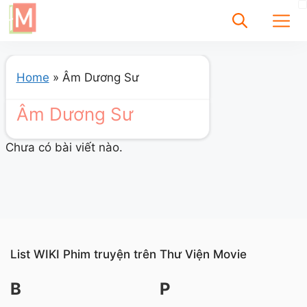
✕
Home
»
Âm Dương Sư
Âm Dương Sư
Tìm
Chưa có bài viết
Chưa có bài viết nào.
được tìm thấy
List WIKI Phim truyện trên Thư Viện Movie
B
P