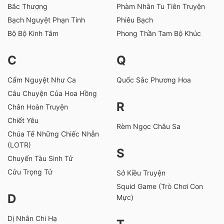
Bắc Thượng
Phàm Nhân Tu Tiên Truyện
Bạch Nguyệt Phạn Tinh
Phiêu Bạch
Bộ Bộ Kinh Tâm
Phong Thần Tam Bộ Khúc
C
Q
Cẩm Nguyệt Như Ca
Quốc Sắc Phương Hoa
Câu Chuyện Của Hoa Hồng
R
Chân Hoàn Truyện
Chiết Yêu
Rèm Ngọc Châu Sa
Chúa Tể Những Chiếc Nhẫn
(LOTR)
S
Chuyến Tàu Sinh Tử
Cửu Trọng Tử
Sở Kiều Truyện
Squid Game (Trò Chơi Con
D
Mực)
Dị Nhân Chi Hạ