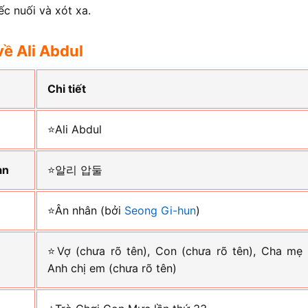
ếc nuối và xót xa.
ề Ali Abdul
Chi tiết
⭐Ali Abdul
àn
⭐알리 압둘
⭐Ân nhân (bởi
Seong Gi-hun
)
⭐Vợ (chưa rõ tên), Con (chưa rõ tên), Cha mẹ 
Anh chị em (chưa rõ tên)