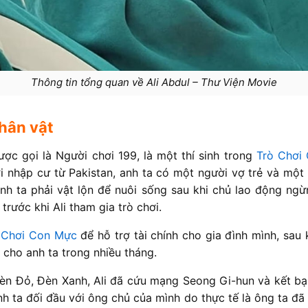
Thông tin tổng quan về Ali Abdul – Thư Viện Movie
nhân vật
ược gọi là Người chơi 199, là một thí sinh trong
Trò Chơi
i nhập cư từ Pakistan, anh ta có một người vợ trẻ và một 
anh ta phải vật lộn để nuôi sống sau khi chủ lao động ngừ
trước khi Ali tham gia trò chơi.
 Chơi Con Mực
để hỗ trợ tài chính cho gia đình mình, sau
g cho anh ta trong nhiều tháng.
Đèn Đỏ, Đèn Xanh, Ali đã cứu mạng Seong Gi-hun và kết bạn
nh ta đối đầu với ông chủ của mình do thực tế là ông ta đã 