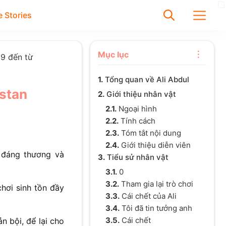
 Stories
✕
Mục lục
99 đến từ
1.
Tổng quan về Ali Abdul
Tìm
istan
2.
Giới thiệu nhân vật
Chưa có bài viết được tìm
2.1.
Ngoại hình
thấy
2.2.
Tính cách
2.3.
Tóm tắt nội dung
2.4.
Giới thiệu diễn viên
t đáng thương và
3.
Tiểu sử nhân vật
3.1.
0
3.2.
Tham gia lại trò chơi
chơi sinh tồn đầy
3.3.
Cái chết của Ali
3.4.
Tôi đã tin tưởng anh
3.5.
Cái chết
n bội, để lại cho