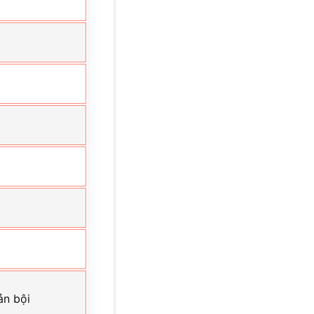
ản bội