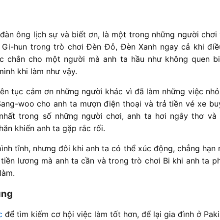
 đàn ông lịch sự và biết ơn, là một trong những người chơi 
u Gi-hun trong trò chơi Đèn Đỏ, Đèn Xanh ngay cả khi đi
hắc chắn cho một người mà anh ta hầu như không quen bi
ình khi làm như vậy.
iên tục cảm ơn những người khác vì đã làm những việc nhỏ
ang-woo cho anh ta mượn điện thoại và trả tiền vé xe buý
nhất trong số những người chơi, anh ta hơi ngây thơ và
ăn khiến anh ta gặp rắc rối.
nh tĩnh, nhưng đôi khi anh ta có thể xúc động, chẳng hạn 
iền lương mà anh ta cần và trong trò chơi Bi khi anh ta p
làm.
ung
c
để tìm kiếm cơ hội việc làm tốt hơn, để lại gia đình ở Paki