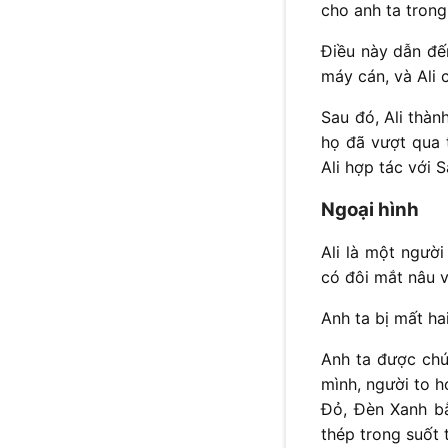
cho anh ta trong
Điều này dẫn đế
máy cán, và Ali 
Sau đó, Ali thàn
họ đã vượt qua t
Ali hợp tác với S
Ngoại hình
Ali là một người
có đôi mắt nâu v
Anh ta bị mất hai
Anh ta được chứ
mình, người to h
Đỏ, Đèn Xanh b
thép trong suốt t