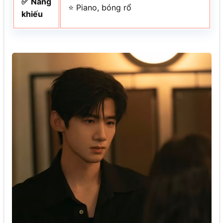
✅ Năng
⭐ Piano, bóng rổ
khiếu