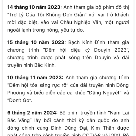
14 tháng 10 năm 2023:
Anh tham gia bộ phim đô thị
“Trợ Lý Của Tôi Không Đơn Giản” với vai trò khách
mời đặc biệt, vào vai Châu Nghiệp Văn, một người
ngoài lạnh trong nóng, yêu tự do.
15 tháng 10 năm 2023:
Bạch Kính Đình tham gia
chương trình “Đêm hội diệu kỳ Douyin 2023”,
chương trình được phát sóng trên Douyin và đài
truyền hình Bắc Kinh.
10 tháng 11 năm 2023:
Anh tham gia chương trình
“Đêm hội tỏa sáng rực rỡ” của đài truyền hình Đông
Phương và biểu diễn các ca khúc “Đăng Nguyệt” và
“Don’t Go”.
6 tháng 2 năm 2024:
Bộ phim truyền hình “Nam Lai
Bắc Vãng” lấy bối cảnh thời kỳ dân quốc do anh
đóng chính cùng Đinh Dũng Đại, Kim Thần được
phát sóng trên kênh truyền hình CCTV-8 và iQIYI. Bộ