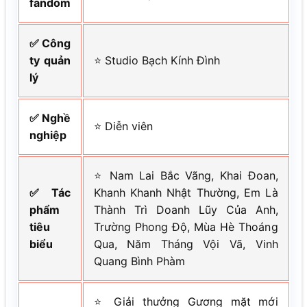
fandom
✅ Công
ty quản
⭐ Studio Bạch Kính Đình
lý
✅ Nghề
⭐ Diễn viên
nghiệp
⭐ Nam Lai Bắc Vãng, Khai Đoan,
✅ Tác
Khanh Khanh Nhật Thường, Em Là
phẩm
Thành Trì Doanh Lũy Của Anh,
tiêu
Trường Phong Độ, Mùa Hè Thoáng
biểu
Qua, Năm Tháng Vội Vã, Vinh
Quang Bình Phàm
⭐ Giải thưởng Gương mặt mới