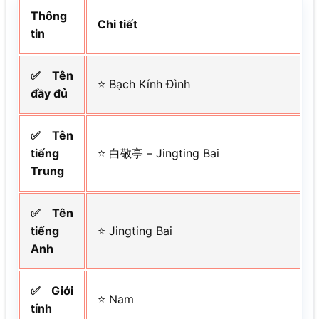
Thông
Chi tiết
tin
✅ Tên
⭐ Bạch Kính Đình
đầy đủ
✅ Tên
tiếng
⭐ 白敬亭 – Jingting Bai
Trung
✅ Tên
tiếng
⭐ Jingting Bai
Anh
✅ Giới
⭐ Nam
tính