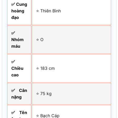
✅ Cung
hoàng
⭐ Thiên Bình
đạo
✅
Nhóm
⭐ O
máu
✅
Chiều
⭐ 183 cm
cao
✅ Cân
⭐ 75 kg
nặng
✅ Tên
⭐ Bạch Cáp