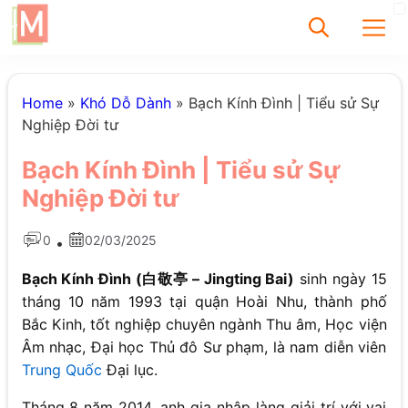
✕
Home
»
Khó Dỗ Dành
»
Bạch Kính Đình | Tiểu sử Sự
Nghiệp Đời tư
Tìm
Bạch Kính Đình | Tiểu sử Sự
Chưa có bài viết
Nghiệp Đời tư
được tìm thấy
0
02/03/2025
•
Bạch Kính Đình (白敬亭 – Jingting Bai)
sinh ngày 15
tháng 10 năm 1993 tại quận Hoài Nhu, thành phố
Bắc Kinh, tốt nghiệp chuyên ngành Thu âm, Học viện
Âm nhạc, Đại học Thủ đô Sư phạm, là nam diễn viên
Trung Quốc
Đại lục.
Tháng 8 năm 2014, anh gia nhập làng giải trí với vai