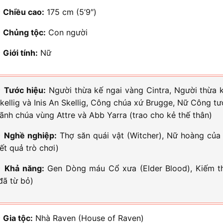
⭐
Chiều cao:
175 cm (5’9″)
⭐
Chủng tộc:
Con người
⭐
Giới tính:
Nữ
⭐
Tước hiệu:
Người thừa kế ngai vàng Cintra, Người thừa k
kellig và Inis An Skellig, Công chúa xứ Brugge, Nữ Công t
ãnh chúa vùng Attre và Abb Yarra (trao cho kẻ thế thân)
⭐
Nghề nghiệp:
Thợ săn quái vật (Witcher), Nữ hoàng của 
ết quả trò chơi)
⭐
Khả năng:
Gen Dòng máu Cổ xưa (Elder Blood), Kiếm th
đã từ bỏ)
⭐
Gia tộc:
Nhà Raven (House of Raven)