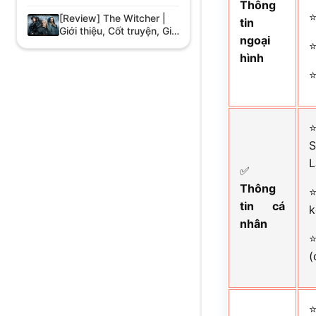
Thông
[Review] The Witcher |
tin
Giới thiệu, Cốt truyện, Giải
ngoại
thưởng
hình
S
L
✅
Thông
tin cá
k
nhân
(