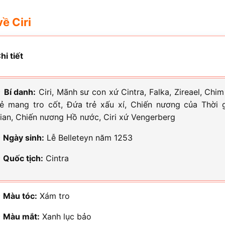
ề Ciri
hi tiết
⭐
Bí danh:
Ciri, Mãnh sư con xứ Cintra, Falka, Zireael, Chim
ẻ mang tro cốt, Đứa trẻ xấu xí, Chiến nương của Thời 
ian, Chiến nương Hồ nước, Ciri xứ Vengerberg
⭐
Ngày sinh:
Lễ Belleteyn năm 1253
⭐
Quốc tịch:
Cintra
⭐
Màu tóc:
Xám tro
⭐
Màu mắt:
Xanh lục bảo