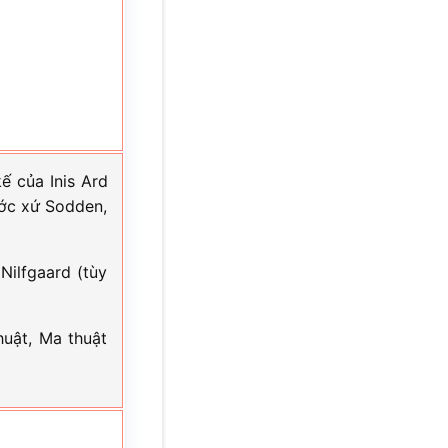
ế của Inis Ard
ước xứ Sodden,
Nilfgaard (tùy
uật, Ma thuật