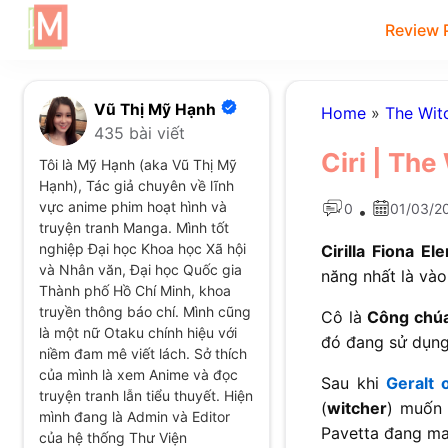
Review 
Vũ Thị Mỹ Hạnh
Home
»
The Wit
435 bài viết
Ciri | The
Tôi là Mỹ Hạnh (aka Vũ Thị Mỹ
Hạnh), Tác giả chuyên về lĩnh
vực anime phim hoạt hình và
0
01/03/2
•
truyện tranh Manga. Mình tốt
nghiệp Đại học Khoa học Xã hội
Cirilla Fiona El
và Nhân văn, Đại học Quốc gia
năng nhất là vào
Thành phố Hồ Chí Minh, khoa
truyền thông báo chí. Mình cũng
Cô là
Công chú
là một nữ Otaku chính hiệu với
đó đang sử dụng
niềm đam mê viết lách. Sở thích
của mình là xem Anime và đọc
Sau khi
Geralt o
truyện tranh lẫn tiểu thuyết. Hiện
(
witcher
) muốn 
mình đang là Admin và Editor
Pavetta đang ma
của hệ thống Thư Viện