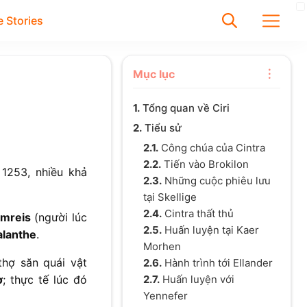
 Stories
✕
Mục lục
1.
Tổng quan về Ciri
Tìm
2.
Tiểu sử
Chưa có bài viết được tìm
2.1.
Công chúa của Cintra
thấy
2.2.
Tiến vào Brokilon
 1253, nhiều khả
2.3.
Những cuộc phiêu lưu
tại Skellige
2.4.
Cintra thất thủ
Emreis
(người lúc
2.5.
Huấn luyện tại Kaer
alanthe
.
Morhen
thợ săn quái vật
2.6.
Hành trình tới Ellander
2.7.
Huấn luyện với
ờ
; thực tế lúc đó
Yennefer