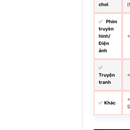
chơi
(
✅
Phim
truyền
hình/
⭐
Điện
ảnh
✅
Truyện
⭐
tranh
⭐
✅
Khác
S