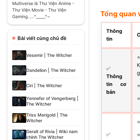
Multiverse là Thư Viện Anime -
Thư Viện Movie - Thư Viện
Tổng quan v
Gaming.....^_____^~
Thông
C
Bài viết cùng chủ đề
tin
Vesemir | The Witcher
K
✅
Dandelion | The Witcher
g
Thông
tin cơ
Ciri | The Witcher
bản
Yennefer of Vengerberg |
The Witcher
Triss Merigold | The
Witcher
Geralt of Rivia | Wiki nam
✅
chính The Witcher