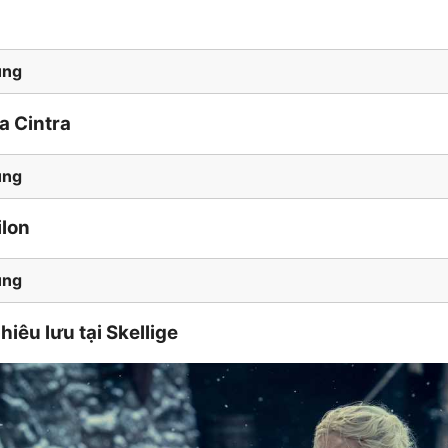
ung
a Cintra
ung
ilon
ung
iêu lưu tại Skellige