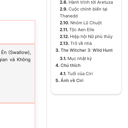
2.8.
Hành trình tới Aretuza
2.9.
Cuộc chính biến tại
Thanedd
2.10.
Nhóm Lũ Chuột
2.11.
Tộc Aen Elle
2.12.
Hiệp hội Nữ phù thủy
2.13.
Trở về nhà
3.
The Witcher 3: Wild Hunt
 Én (Swallow),
3.1.
Mục nhật ký
gian và Không
4.
Chú thích
4.1.
Tuổi của Ciri
5.
Ảnh về Ciri