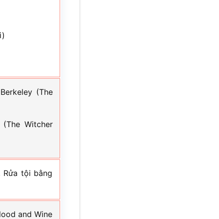
i)
 Berkeley (The
 (The Witcher
 Rửa tội bằng
Blood and Wine