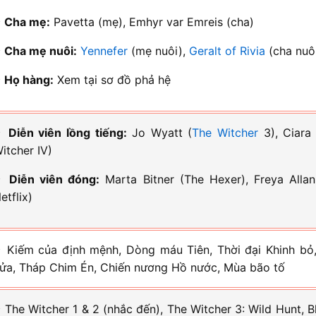
⭐
Cha mẹ:
Pavetta (mẹ), Emhyr var Emreis (cha)
⭐
Cha mẹ nuôi:
Yennefer
(mẹ nuôi),
Geralt of Rivia
(cha nuô
⭐
Họ hàng:
Xem tại sơ đồ phả hệ
⭐
Diễn viên lồng tiếng:
Jo Wyatt (
The Witcher
3), Ciara
itcher IV)
⭐
Diễn viên đóng:
Marta Bitner (The Hexer), Freya Allan
etflix)
 Kiếm của định mệnh, Dòng máu Tiên, Thời đại Khinh bỏ,
ửa, Tháp Chim Én, Chiến nương Hồ nước, Mùa bão tố
 The Witcher 1 & 2 (nhắc đến), The Witcher 3: Wild Hunt, 