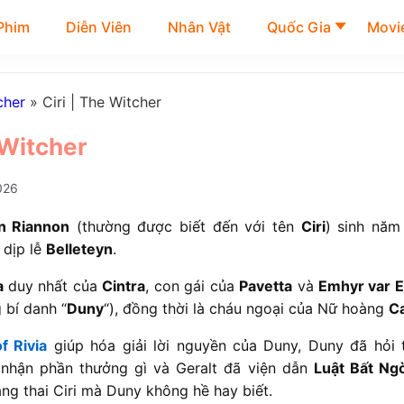
Phim
Diễn Viên
Nhân Vật
Quốc Gia
Movie
cher
»
Ciri | The Witcher
 Witcher
026
en Riannon
(thường được biết đến với tên
Ciri
) sinh năm
 dịp lễ
Belleteyn
.
a
duy nhất của
Cintra
, con gái của
Pavetta
và
Emhyr var 
 bí danh “
Duny
“), đồng thời là cháu ngoại của Nữ hoàng
C
f Rivia
giúp hóa giải lời nguyền của Duny, Duny đã hỏi 
nhận phần thưởng gì và Geralt đã viện dẫn
Luật Bất Ng
ng thai Ciri mà Duny không hề hay biết.