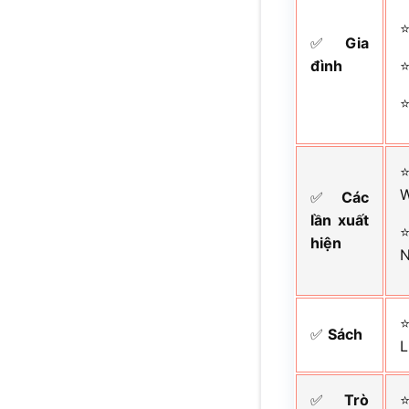
✅
Gia
đình
W
✅
Các
lần xuất
hiện
N
⭐
✅
Sách
L
✅
Trò
⭐