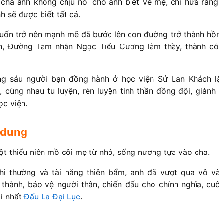
cha anh không chịu nói cho anh biết về mẹ, chỉ hứa rằng
 sẽ được biết tất cả.
ốn trở nên mạnh mẽ đã bước lên con đường trở thành hồn 
h, Đường Tam nhận Ngọc Tiểu Cương làm thầy, thành cô
ng sáu người bạn đồng hành ở học viện Sử Lan Khách l
 cùng nhau tu luyện, rèn luyện tinh thần đồng đội, giành
ọc viện.
 dung
t thiếu niên mồ côi mẹ từ nhỏ, sống nương tựa vào cha.
hi thường và tài năng thiên bẩm, anh đã vượt qua vô v
 thành, bảo vệ người thân, chiến đấu cho chính nghĩa, cuố
ại nhất
Đấu La Đại Lục
.