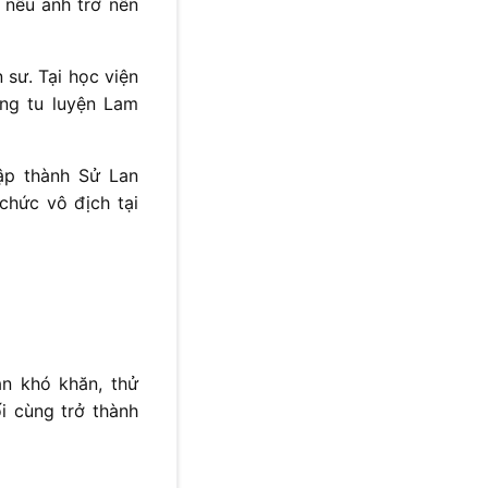
 nếu anh trở nên
sư. Tại học viện
ng tu luyện Lam
ập thành Sử Lan
 chức vô địch tại
àn khó khăn, thử
i cùng trở thành