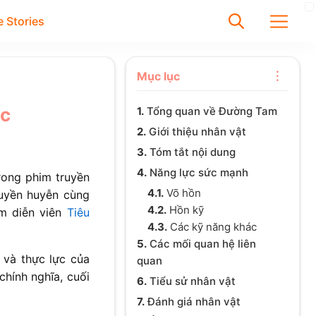
 Stories
✕
Mục lục
ục
1.
Tổng quan về Đường Tam
Tìm
2.
Giới thiệu nhân vật
Chưa có bài viết được tìm
3.
Tóm tắt nội dung
thấy
4.
Năng lực sức mạnh
rong phim truyền
4.1.
Võ hồn
huyền huyễn cùng
4.2.
Hồn kỹ
am diễn viên
Tiêu
4.3.
Các kỹ năng khác
5.
Các mối quan hệ liên
 và thực lực của
quan
hính nghĩa, cuối
6.
Tiểu sử nhân vật
7.
Đánh giá nhân vật