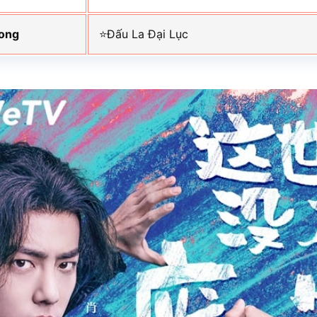
rong
⭐Đấu La Đại Lục