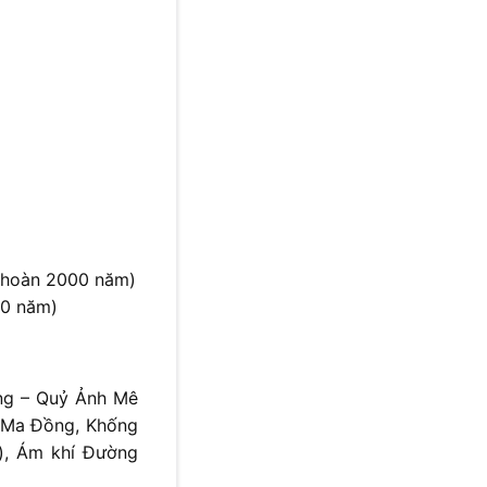
n hoàn 2000 năm)
00 năm)
ng – Quỷ Ảnh Mê
c Ma Đồng, Khống
), Ám khí Đường