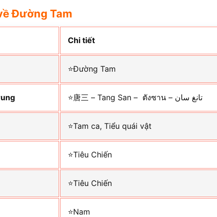
về Đường Tam
Chi tiết
⭐Đường Tam
rung
⭐唐三 – Tang San – ตังซาน – تانغ سان
⭐Tam ca, Tiểu quái vật
⭐Tiêu Chiến
⭐Tiêu Chiến
⭐Nam