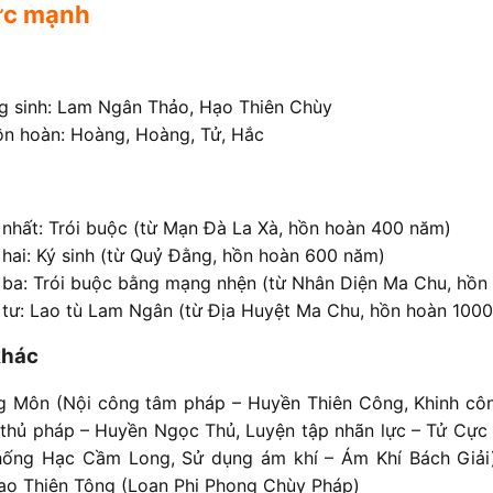
ức mạnh
g sinh: Lam Ngân Thảo, Hạo Thiên Chùy
ồn hoàn: Hoàng, Hoàng, Tử, Hắc
 nhất: Trói buộc (từ Mạn Đà La Xà, hồn hoàn 400 năm)
 hai: Ký sinh (từ Quỷ Đằng, hồn hoàn 600 năm)
 ba: Trói buộc bằng mạng nhện (từ Nhân Diện Ma Chu, hồ
 tư: Lao tù Lam Ngân (từ Địa Huyệt Ma Chu, hồn hoàn 100
khác
g Môn (Nội công tâm pháp – Huyền Thiên Công, Khinh cô
 thủ pháp – Huyền Ngọc Thủ, Luyện tập nhãn lực – Tử Cự
Khống Hạc Cầm Long, Sử dụng ám khí – Ám Khí Bách Giải
ạo Thiên Tông (Loạn Phi Phong Chùy Pháp)