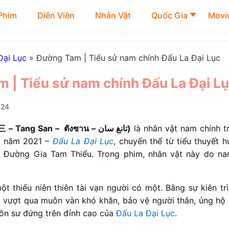
Phim
Diễn Viên
Nhân Vật
Quốc Gia
Movie
Đại Lục
»
Đường Tam | Tiểu sử nam chính Đấu La Đại Lục
 | Tiểu sử nam chính Đấu La Đại L
024
Đường Tam (唐三 – Tang San – ตังซาน – تانغ سان)
là nhân vật nam chính t
c
năm 2021 –
Đấu La Đại Lục
, chuyển thể từ tiểu thuyết 
n Đường Gia Tam Thiểu. Trong phim, nhân vật này do n
t thiếu niên thiên tài vạn người có một. Bằng sự kiên trì
ã vượt qua muôn vàn khó khăn, bảo vệ người thân, ủng hộ c
hồn sư đứng trên đỉnh cao của
Đấu La Đại Lục
.