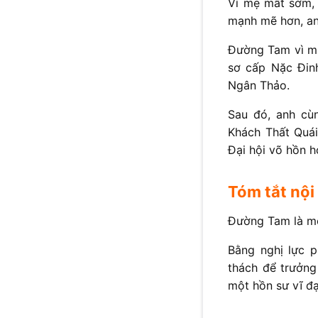
Vì mẹ mất sớm, 
mạnh mẽ hơn, anh
Đường Tam vì mu
sơ cấp Nặc Đin
Ngân Thảo.
Sau đó, anh cù
Khách Thất Quái,
Đại hội võ hồn h
Tóm tắt nội
Đường Tam là mộ
Bằng nghị lực p
thách để trưởng
một hồn sư vĩ đ