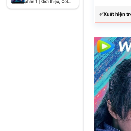
phần 1 | Giới thiệu, Cốt
truyện, Diễn viên
✅Xuất hiện t