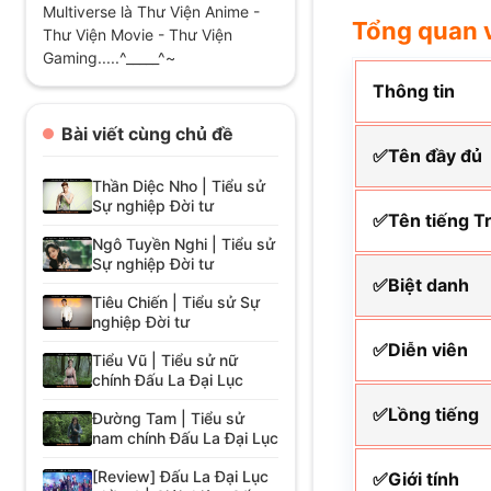
Multiverse là Thư Viện Anime -
Tổng quan 
Thư Viện Movie - Thư Viện
Gaming.....^_____^~
Thông tin
Bài viết cùng chủ đề
✅Tên đầy đủ
Thần Diệc Nho | Tiểu sử
Sự nghiệp Đời tư
✅Tên tiếng T
Ngô Tuyền Nghi | Tiểu sử
Sự nghiệp Đời tư
✅Biệt danh
Tiêu Chiến | Tiểu sử Sự
nghiệp Đời tư
✅Diễn viên
Tiểu Vũ | Tiểu sử nữ
chính Đấu La Đại Lục
✅Lồng tiếng
Đường Tam | Tiểu sử
nam chính Đấu La Đại Lục
[Review] Đấu La Đại Lục
✅Giới tính