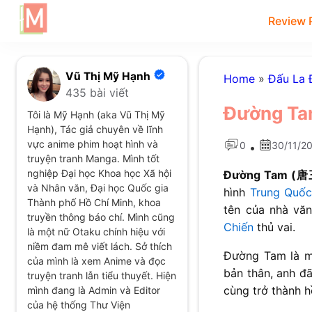
Review 
Vũ Thị Mỹ Hạnh
Home
»
Đấu La 
435 bài viết
Đường Tam
Tôi là Mỹ Hạnh (aka Vũ Thị Mỹ
Hạnh), Tác giả chuyên về lĩnh
vực anime phim hoạt hình và
0
30/11/2
•
truyện tranh Manga. Mình tốt
nghiệp Đại học Khoa học Xã hội
và Nhân văn, Đại học Quốc gia
hình
Trung Quố
Thành phố Hồ Chí Minh, khoa
tên của nhà vă
truyền thông báo chí. Mình cũng
Chiến
thủ vai.
là một nữ Otaku chính hiệu với
niềm đam mê viết lách. Sở thích
Đường Tam là mộ
của mình là xem Anime và đọc
bản thân, anh đ
truyện tranh lẫn tiểu thuyết. Hiện
cùng trở thành 
mình đang là Admin và Editor
của hệ thống Thư Viện