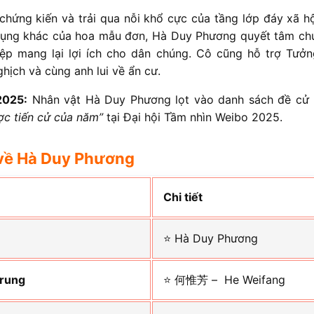
chứng kiến và trải qua nỗi khổ cực của tầng lớp đáy xã h
dụng khác của hoa mẫu đơn, Hà Duy Phương quyết tâm ch
iệp mang lại lợi ích cho dân chúng. Cô cũng hỗ trợ Tưở
hịch và cùng anh lui về ẩn cư.
2025:
Nhân vật Hà Duy Phương lọt vào danh sách đề c
ợc tiến cử của năm”
tại Đại hội Tầm nhìn Weibo 2025.
về Hà Duy Phương
Chi tiết
⭐ Hà Duy Phương
Trung
⭐ 何惟芳 – He Weifang