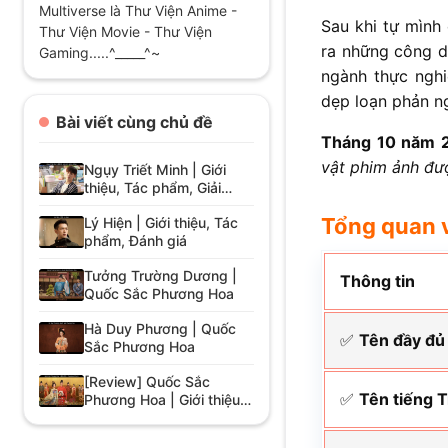
Multiverse là Thư Viện Anime -
Sau khi tự mình 
Thư Viện Movie - Thư Viện
ra những công 
Gaming.....^_____^~
ngành thực ngh
dẹp loạn phản ng
Bài viết cùng chủ đề
Tháng 10 năm 
vật phim ảnh đư
Ngụy Triết Minh | Giới
thiệu, Tác phẩm, Giải
thưởng
Tổng quan 
Lý Hiện | Giới thiệu, Tác
phẩm, Đánh giá
Tưởng Trường Dương |
Thông tin
Quốc Sắc Phương Hoa
Hà Duy Phương | Quốc
✅
Tên đầy đủ
Sắc Phương Hoa
[Review] Quốc Sắc
✅
Tên tiếng 
Phương Hoa | Giới thiệu,
Cốt truyện, Giải thưởng