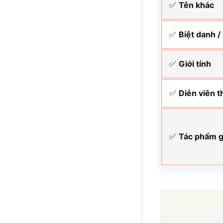
✅
Tên khác
✅
Biệt danh /
✅
Giới tính
✅
Diễn viên t
✅
Tác phẩm 