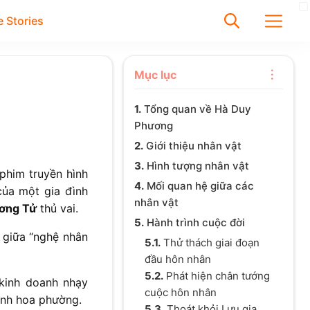
 Stories
✕
Mục lục
1.
Tổng quan về Hà Duy
Tìm
Phương
Chưa có bài viết được tìm
2.
Giới thiệu nhân vật
thấy
3.
Hình tượng nhân vật
phim truyền hình
4.
Mối quan hệ giữa các
a một gia đình
nhân vật
ơng Tử
thủ vai.
5.
Hành trình cuộc đời
g giữa “nghệ nhân
5.1.
Thử thách giai đoạn
đầu hôn nhân
5.2.
Phát hiện chân tướng
kinh doanh nhạy
cuộc hôn nhân
ành hoa phường.
5.3.
Thoát khỏi Lưu gia