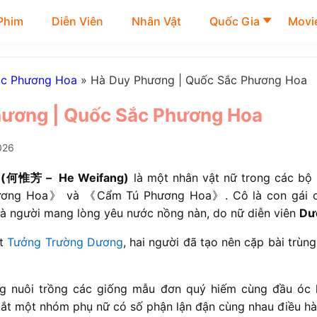
Phim
Diễn Viên
Nhân Vật
Quốc Gia
Movie
ắc Phương Hoa
»
Hà Duy Phương | Quốc Sắc Phương Hoa
hương | Quốc Sắc Phương Hoa
026
 (何惟芳 – He Weifang)
là một nhân vật nữ trong các bộ 
ơng Hoa》 và 《Cẩm Tú Phương Hoa》. Cô là con gái củ
là người mang lòng yêu nước nồng nàn, do nữ diễn viên
Dư
ết
Tưởng Trường Dương
, hai người đã tạo nên cặp bài trùn
g nuôi trồng các giống mẫu đơn quý hiếm cùng đầu óc 
dắt một nhóm phụ nữ có số phận lận đận cùng nhau điều h