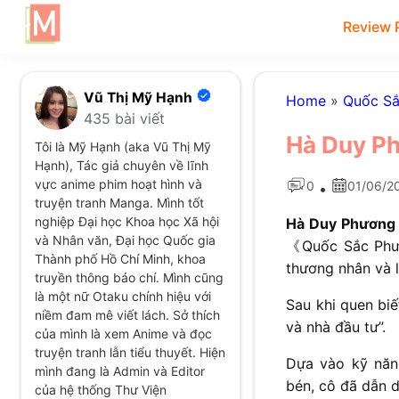
Review 
Vũ Thị Mỹ Hạnh
Home
»
Quốc S
435 bài viết
Hà Duy P
Tôi là Mỹ Hạnh (aka Vũ Thị Mỹ
Hạnh), Tác giả chuyên về lĩnh
vực anime phim hoạt hình và
0
01/06/2
•
truyện tranh Manga. Mình tốt
nghiệp Đại học Khoa học Xã hội
Hà Duy Phương
và Nhân văn, Đại học Quốc gia
《Quốc Sắc Phư
Thành phố Hồ Chí Minh, khoa
thương nhân và 
truyền thông báo chí. Mình cũng
là một nữ Otaku chính hiệu với
Sau khi quen bi
niềm đam mê viết lách. Sở thích
và nhà đầu tư”.
của mình là xem Anime và đọc
truyện tranh lẫn tiểu thuyết. Hiện
Dựa vào kỹ năn
mình đang là Admin và Editor
bén, cô đã dẫn 
của hệ thống Thư Viện