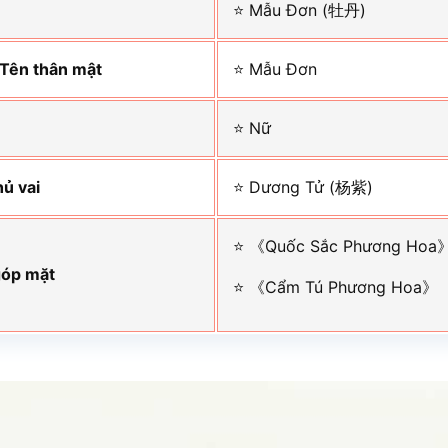
⭐ Mẫu Đơn (牡丹)
 Tên thân mật
⭐ Mẫu Đơn
⭐ Nữ
hủ vai
⭐ Dương Tử (杨紫)
⭐ 《Quốc Sắc Phương Hoa
góp mặt
⭐ 《Cẩm Tú Phương Hoa》