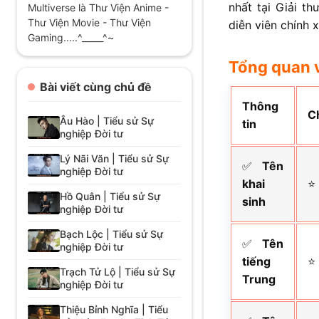
nhất tại Giải t
Multiverse là Thư Viện Anime -
Thư Viện Movie - Thư Viện
diễn viên chính 
Gaming.....^_____^~
Tổng quan 
Bài viết cùng chủ đề
Thông
Ch
Âu Hào | Tiểu sử Sự
tin
nghiệp Đời tư
Lý Nãi Văn | Tiểu sử Sự
✅
Tên
nghiệp Đời tư
khai
⭐
Hồ Quân | Tiểu sử Sự
sinh
nghiệp Đời tư
Bạch Lộc | Tiểu sử Sự
✅
Tên
nghiệp Đời tư
tiếng
⭐
Trạch Tử Lộ | Tiểu sử Sự
Trung
nghiệp Đời tư
Thiệu Bỉnh Nghĩa | Tiểu