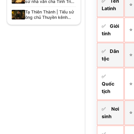
✅
Tên
sử nhà văn cha Tinh Trì
⭐
trong Bắc Thượng
Latinh
Tạ Thiên Thành | Tiểu sử
ông chủ Thuyền kênh
đào Bắc Thượng
✅
Giới
⭐
tính
✅
Dân
⭐
tộc
✅
Quốc
⭐
tịch
✅
Nơi
⭐
sinh