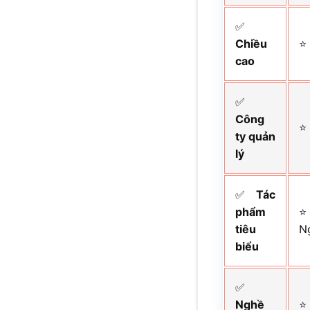
✅
Chiều
⭐
cao
✅
Công
⭐
ty quản
lý
✅
Tác
phẩm
⭐
tiêu
N
biểu
✅
Nghề
⭐