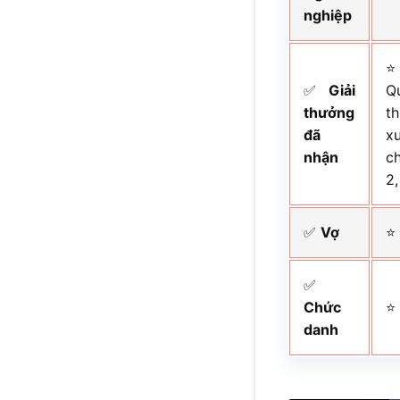
nghiệp
⭐
✅
Giải
Q
thưởng
t
đã
x
nhận
c
2,
✅
Vợ
⭐
✅
Chức
⭐
danh