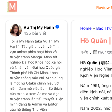
Review 
Vũ Thị Mỹ Hạnh
Home
»
Bắc Th
435 bài viết
Hồ Quân |
Tôi là Mỹ Hạnh (aka Vũ Thị Mỹ
Hạnh), Tác giả chuyên về lĩnh
vực anime phim hoạt hình và
0
11/04/2
•
truyện tranh Manga. Mình tốt
nghiệp Đại học Khoa học Xã hội
Hồ Quân (
胡军 
và Nhân văn, Đại học Quốc gia
nghiệp Học Viện
Thành phố Hồ Chí Minh, khoa
Kịch Viện Nghệ 
truyền thông báo chí. Mình cũng
là một nữ Otaku chính hiệu với
Năm 1991, ông n
niềm đam mê viết lách. Sở thích
diễn kịch nói, 
của mình là xem Anime và đọc
viên chính xuất
truyện tranh lẫn tiểu thuyết. Hiện
mình đang là Admin và Editor
Năm 2002, nhờ 
của hệ thống Thư Viện