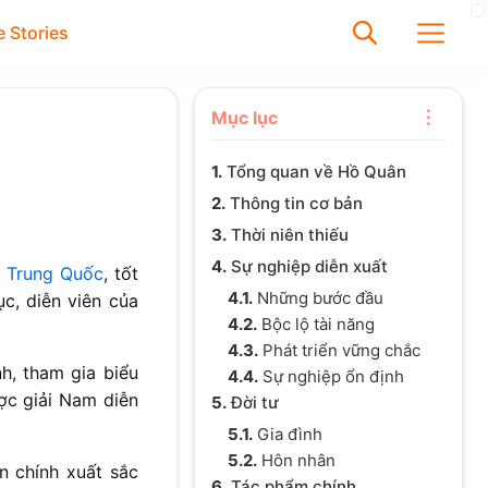
 Stories
✕
Mục lục
1.
Tổng quan về Hồ Quân
Tìm
2.
Thông tin cơ bản
Chưa có bài viết được tìm
3.
Thời niên thiếu
thấy
4.
Sự nghiệp diễn xuất
,
Trung Quốc
, tốt
4.1.
Những bước đầu
c, diễn viên của
4.2.
Bộc lộ tài năng
4.3.
Phát triển vững chắc
h, tham gia biểu
4.4.
Sự nghiệp ổn định
ợc giải Nam diễn
5.
Đời tư
5.1.
Gia đình
5.2.
Hôn nhân
 chính xuất sắc
6.
Tác phẩm chính