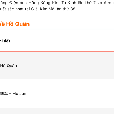
hưởng Điện ảnh Hồng Kông Kim Tử Kinh lần thứ 7 và đượ
xuất sắc nhất tại Giải Kim Mã lần thứ 38.
về
Hồ Quân
i tiết
 Hồ Quân
 胡军 – Hu Jun