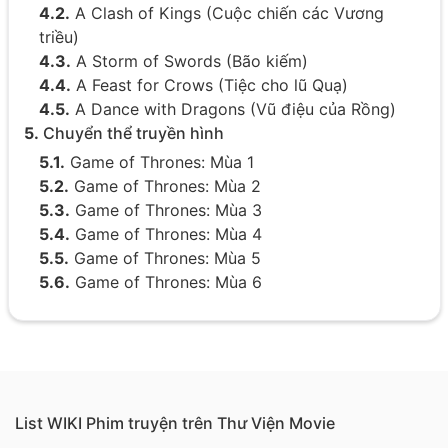
4.2.
A Clash of Kings (Cuộc chiến các Vương
triều)
4.3.
A Storm of Swords (Bão kiếm)
4.4.
A Feast for Crows (Tiệc cho lũ Quạ)
4.5.
A Dance with Dragons (Vũ điệu của Rồng)
5.
Chuyển thể truyền hình
5.1.
Game of Thrones: Mùa 1
5.2.
Game of Thrones: Mùa 2
5.3.
Game of Thrones: Mùa 3
5.4.
Game of Thrones: Mùa 4
5.5.
Game of Thrones: Mùa 5
5.6.
Game of Thrones: Mùa 6
5.7.
Game of Thrones: Mùa 7
5.8.
Game of Thrones: Mùa 8
6.
Trong nguyên tác tiểu thuyết
7.
Những trích dẫn kinh điển
7.1.
Của Jaime Lannister
List WIKI Phim truyện trên Thư Viện Movie
7.2.
Nói về Jaime