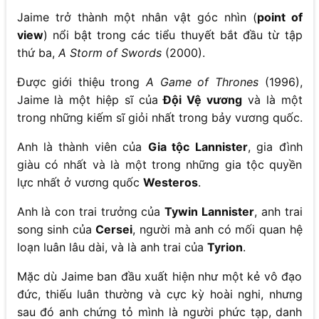
Jaime trở thành một nhân vật góc nhìn (
point of
view
) nổi bật trong các tiểu thuyết bắt đầu từ tập
thứ ba,
A Storm of Swords
(2000).
Được giới thiệu trong
A Game of Thrones
(1996),
Jaime là một hiệp sĩ của
Đội Vệ vương
và là một
trong những kiếm sĩ giỏi nhất trong bảy vương quốc.
Anh là thành viên của
Gia tộc Lannister
, gia đình
giàu có nhất và là một trong những gia tộc quyền
lực nhất ở vương quốc
Westeros
.
Anh là con trai trưởng của
Tywin Lannister
, anh trai
song sinh của
Cersei
, người mà anh có mối quan hệ
loạn luân lâu dài, và là anh trai của
Tyrion
.
Mặc dù Jaime ban đầu xuất hiện như một kẻ vô đạo
đức, thiếu luân thường và cực kỳ hoài nghi, nhưng
sau đó anh chứng tỏ mình là người phức tạp, danh