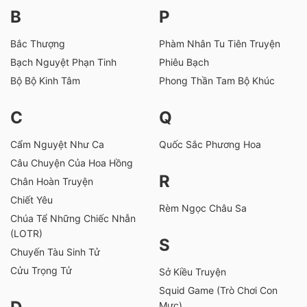
8.
Thông tin hậu trường
B
P
9.
Các lần xuất hiện
Bắc Thượng
Phàm Nhân Tu Tiên Truyện
9.1.
Phim truyền hình (Game of Thrones)
Bạch Nguyệt Phạn Tinh
Phiêu Bạch
9.2.
Nội dung bổ trợ (Lịch sử & Cốt truyện - Minh
họa/Lồng tiếng)
Bộ Bộ Kinh Tâm
Phong Thần Tam Bộ Khúc
9.3.
Trò chơi điện tử (Telltale Games)
10.
Đón nhận và công nhận
C
Q
11.
Ảnh về Jaime Lannister
Cẩm Nguyệt Như Ca
Quốc Sắc Phương Hoa
Câu Chuyện Của Hoa Hồng
R
Chân Hoàn Truyện
Chiết Yêu
Rèm Ngọc Châu Sa
Chúa Tể Những Chiếc Nhẫn
(LOTR)
S
Chuyến Tàu Sinh Tử
Cửu Trọng Tử
Sở Kiều Truyện
Squid Game (Trò Chơi Con
Mực)