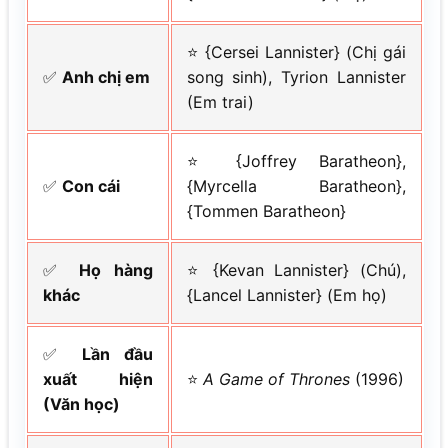
⭐ {Cersei Lannister} (Chị gái
✅
Anh chị em
song sinh), Tyrion Lannister
(Em trai)
⭐ {Joffrey Baratheon},
✅
Con cái
{Myrcella Baratheon},
{Tommen Baratheon}
✅
Họ hàng
⭐ {Kevan Lannister} (Chú),
khác
{Lancel Lannister} (Em họ)
✅
Lần đầu
xuất hiện
⭐
A Game of Thrones
(1996)
(Văn học)