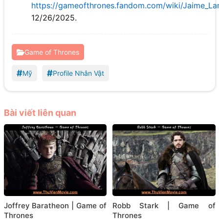
https://gameofthrones.fandom.com/wiki/Jaime_Lan
12/26/2025.
Game of Thrones
#
#
Mỹ
Profile Nhân Vật
Bài viết liên quan
Joffrey Baratheon | Game of
Robb Stark | Game of
Thrones
Thrones