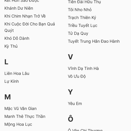
Kết Hôn Sao Được
Tiên Đài Hữu Thụ
Khánh Dư Niên
Tôi Nho Nhỏ
Khi Chim Nhạn Trở Về
Trạch Thiên Ký
Khi Cuộc Đời Cho Bạn Quả
Triều Tuyết Lục
Quýt
Tử Dạ Quy
Khó Dỗ Dành
Tuyết Trung Hãn Đao Hành
Kỳ Thủ
V
L
Vĩnh Dạ Tinh Hà
Liên Hoa Lâu
Vô Ưu Độ
Lự Kính
Y
M
Yêu Em
Mặc Vũ Vân Gian
Manh Thê Thực Thần
Ô
Mộng Hoa Lục
Ô Vân Chi Thượng