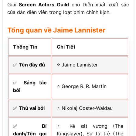
Giải
Screen Actors Guild
cho Diễn xuất xuất sắc
của dàn diễn viên trong loạt phim chính kịch.
Tổng quan về Jaime Lannister
Thông Tin
Chi Tiết
✅
Tên đầy đủ
⭐ Jaime Lannister
✅
Sáng tác
⭐ George R. R. Martin
bởi
✅
Thủ vai bởi
⭐ Nikolaj Coster-Waldau
✅
Bí
⭐ Kẻ sát vương (The
danh/Tên gọi
Kingslayer), Sư tử trẻ (The