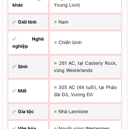
khác
Young Lion)
✅
Giới tính
⭐ Nam
✅
Nghề
⭐ Chiến binh
nghiệp
⭐ 261 AC, tại Casterly Rock,
✅
Sinh
vùng Westerlands
⭐ 305 AC (44 tuổi), tại Pháo
✅
Mất
đài Đỏ, Vương Đô
✅
Gia tộc
⭐ Nhà Lannister
✅
Văn hóa
⭐ Người vùng Westermen