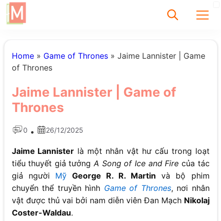
✕
Home
»
Game of Thrones
»
Jaime Lannister | Game
of Thrones
Tìm
Jaime Lannister | Game of
Chưa có bài viết
Thrones
được tìm thấy
0
26/12/2025
•
Jaime Lannister
là một nhân vật hư cấu trong loạt
tiểu thuyết giả tưởng
A Song of Ice and Fire
của tác
giả người
Mỹ
George R. R. Martin
và bộ phim
chuyển thể truyền hình
Game of Thrones
, nơi nhân
vật được thủ vai bởi nam diễn viên Đan Mạch
Nikolaj
Coster-Waldau
.