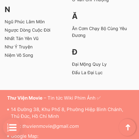
N
Ă
Ngũ Phúc Lâm Môn
Ăn Cơm Chạy Bộ Cùng Yêu
Ngược Dòng Cuộc Đời
Đương
Nhất Tán Yên Vũ
Như Ý Truyện
Đ
Niệm Vô Song
Đại Mộng Quy Ly
Đấu La Đại Lục
Thư Viện Movie
– Tin tức Wiki Phim Ảnh ✅
14 Đường 38, Khu Phố 8, Phường Hiệp Bình Chánh,
Thủ Đức, Hồ Chí Minh
Mail:
thuvienmovie@gmail.com
➜
Google Map: