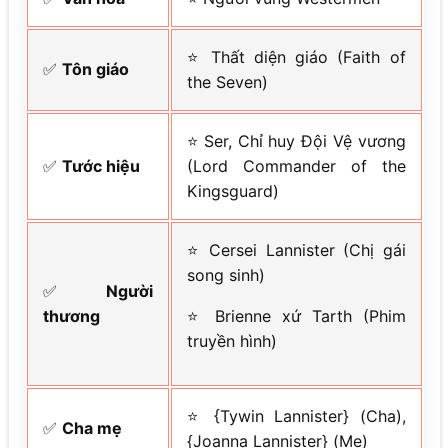
⭐ Thất diện giáo (Faith of
✅
Tôn giáo
the Seven)
⭐ Ser, Chỉ huy Đội Vệ vương
✅
Tước hiệu
(Lord Commander of the
Kingsguard)
⭐ Cersei Lannister (Chị gái
song sinh)
✅
Người
thương
⭐ Brienne xứ Tarth (Phim
truyền hình)
⭐ {Tywin Lannister} (Cha),
✅
Cha mẹ
{Joanna Lannister} (Mẹ)