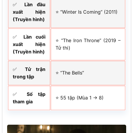
✅
Lần đầu
xuất hiện
⭐ “Winter Is Coming” (2011)
(Truyền hình)
✅
Lần cuối
⭐ “The Iron Throne” (2019 –
xuất hiện
Tử thi)
(Truyền hình)
✅
Tử trận
⭐ “The Bells”
trong tập
✅
Số tập
⭐ 55 tập (Mùa 1 → 8)
tham gia