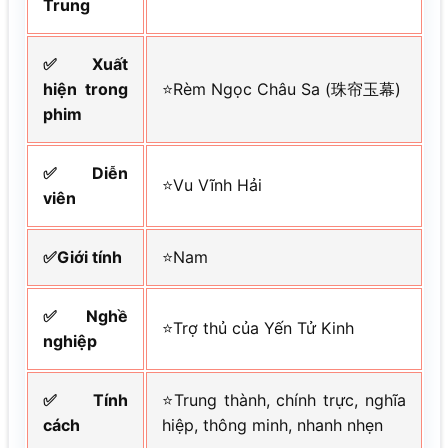
Trung
✅Xuất
hiện trong
⭐Rèm Ngọc Châu Sa (珠帘玉幕)
phim
✅Diễn
⭐Vu Vĩnh Hải
viên
✅Giới tính
⭐Nam
✅Nghề
⭐Trợ thủ của Yến Tử Kinh
nghiệp
✅Tính
⭐Trung thành, chính trực, nghĩa
cách
hiệp, thông minh, nhanh nhẹn