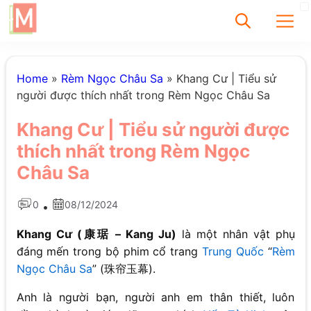
✕
Home
»
Rèm Ngọc Châu Sa
»
Khang Cư | Tiểu sử
người được thích nhất trong Rèm Ngọc Châu Sa
Tìm
Khang Cư | Tiểu sử người được
Chưa có bài viết
thích nhất trong Rèm Ngọc
được tìm thấy
Châu Sa
0
08/12/2024
•
Khang Cư (康琚 – Kang Ju)
là một nhân vật phụ
đáng mến trong bộ phim cổ trang
Trung Quốc
“
Rèm
Ngọc Châu Sa
” (珠帘玉幕).
Anh là người bạn, người anh em thân thiết, luôn