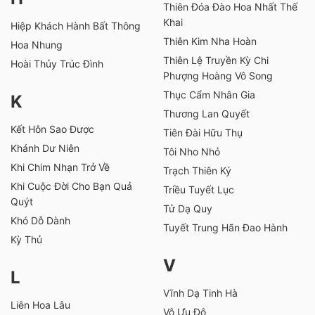
Thiên Đóa Đào Hoa Nhất Thế
Khai
Hiệp Khách Hành Bất Thông
Thiên Kim Nha Hoàn
Hoa Nhung
Thiên Lệ Truyền Kỳ Chi
Hoài Thủy Trúc Đình
Phượng Hoàng Vô Song
Thục Cẩm Nhân Gia
K
Thương Lan Quyết
Kết Hôn Sao Được
Tiên Đài Hữu Thụ
Khánh Dư Niên
Tôi Nho Nhỏ
Khi Chim Nhạn Trở Về
Trạch Thiên Ký
Khi Cuộc Đời Cho Bạn Quả
Triều Tuyết Lục
Quýt
Tử Dạ Quy
Khó Dỗ Dành
Tuyết Trung Hãn Đao Hành
Kỳ Thủ
V
L
Vĩnh Dạ Tinh Hà
Liên Hoa Lâu
Vô Ưu Độ