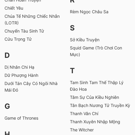
Chiết Yêu
Rèm Ngọc Châu Sa
Chúa Tể Những Chiếc Nhẫn
(LOTR)
S
Chuyến Tàu Sinh Tử
Cửu Trọng Tử
Sở Kiều Truyện
Squid Game (Trò Chơi Con
D
Mực)
Dị Nhân Chi Hạ
T
Dữ Phượng Hành
Tam Sinh Tam Thế Thập Lý
Dưới Tán Cây Có Ngôi Nhà
Đào Hoa
Mái Đỏ
Tâm Sự Của Kiều Nghiên
G
Tân Bạch Nương Tử Truyền Kỳ
Thanh Vân Chí
Game of Thrones
Thanh Xuyên Nhập Mộng
The Witcher
H