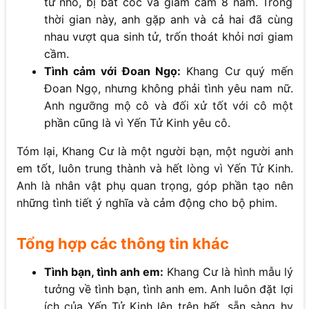
từ nhỏ, bị bắt cóc và giam cầm 8 năm. Trong
thời gian này, anh gặp anh và cả hai đã cùng
nhau vượt qua sinh tử, trốn thoát khỏi nơi giam
cầm.
Tình cảm với Đoan Ngọ:
Khang Cư quý mến
Đoan Ngọ, nhưng không phải tình yêu nam nữ.
Anh ngưỡng mộ cô và đối xử tốt với cô một
phần cũng là vì Yến Tử Kinh yêu cô.
Tóm lại, Khang Cư là một người bạn, một người anh
em tốt, luôn trung thành và hết lòng vì Yến Tử Kinh.
Anh là nhân vật phụ quan trọng, góp phần tạo nên
những tình tiết ý nghĩa và cảm động cho bộ phim.
Tổng hợp các thông tin khác
Tình bạn, tình anh em:
Khang Cư là hình mẫu lý
tưởng về tình bạn, tình anh em. Anh luôn đặt lợi
ích của Yến Tử Kinh lên trên hết, sẵn sàng hy