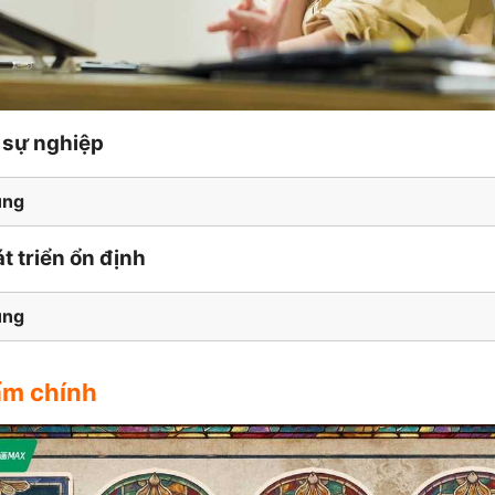
 sự nghiệp
ung
t triển ổn định
ung
ẩm chính