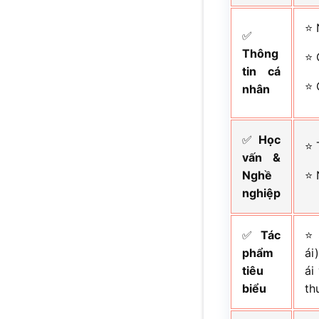
⭐ 
✅
Thông
⭐ 
tin cá
⭐ 
nhân
✅
Học
⭐ 
vấn &
Nghề
⭐ 
nghiệp
✅
Tác
⭐ 
phẩm
ái
tiêu
ái
biểu
th