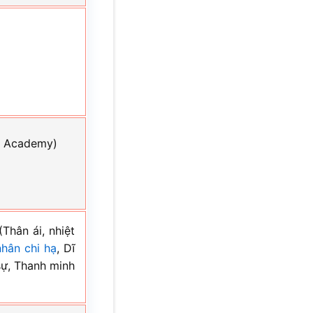
lm Academy)
Thân ái, nhiệt
nhân chi hạ
, Dĩ
 sự, Thanh minh