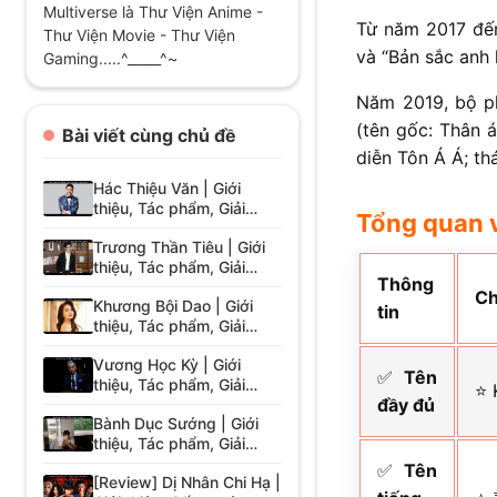
Multiverse là Thư Viện Anime -
Từ năm 2017 đến
Thư Viện Movie - Thư Viện
và “Bản sắc anh 
Gaming.....^_____^~
Năm 2019, bộ p
(tên gốc: Thân á
Bài viết cùng chủ đề
diễn Tôn Á Á; t
Hác Thiệu Văn | Giới
thiệu, Tác phẩm, Giải
Tổng quan 
thưởng
Trương Thần Tiêu | Giới
thiệu, Tác phẩm, Giải
Thông
thưởng
Ch
Khương Bội Dao | Giới
tin
thiệu, Tác phẩm, Giải
thưởng
Vương Học Kỳ | Giới
✅
Tên
thiệu, Tác phẩm, Giải
⭐ 
đầy đủ
thưởng
Bành Dục Sướng | Giới
thiệu, Tác phẩm, Giải
thưởng
✅
Tên
[Review] Dị Nhân Chi Hạ |