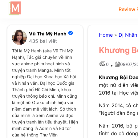
Review 
Vũ Thị Mỹ Hạnh
Home
»
Dị Nhân
435 bài viết
Khương Bộ
Tôi là Mỹ Hạnh (aka Vũ Thị Mỹ
Hạnh), Tác giả chuyên về lĩnh
vực anime phim hoạt hình và
0
09/07/2
•
truyện tranh Manga. Mình tốt
nghiệp Đại học Khoa học Xã hội
Khương Bội Dao
và Nhân văn, Đại học Quốc gia
một nữ diễn viê
Thành phố Hồ Chí Minh, khoa
2016 tại Học việ
truyền thông báo chí. Mình cũng
là một nữ Otaku chính hiệu với
Năm 2014, cô chí
niềm đam mê viết lách. Sở thích
“Người đàn ông 
của mình là xem Anime và đọc
truyện tranh lẫn tiểu thuyết. Hiện
Năm 2016, bộ ph
mình đang là Admin và Editor
tỉnh” do cô đóng
của hệ thống Thư Viện