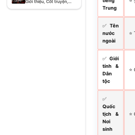
tiếng
⭐ 
Giới thiệu, Cốt truyện,
Đánh giá
Trung
✅
Tên
nước
⭐ 
ngoài
✅
Giới
tính &
⭐ 
Dân
tộc
✅
Quốc
tịch &
⭐ 
Nơi
sinh