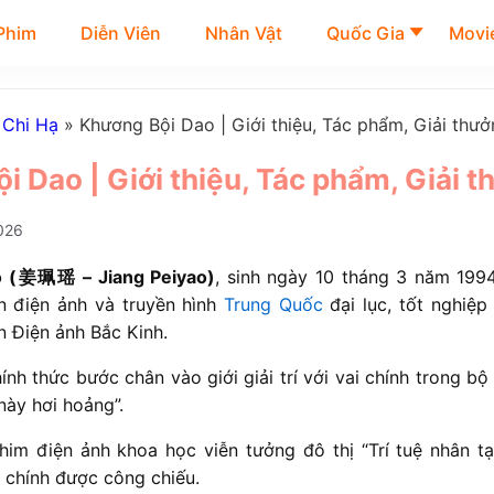
Phim
Diễn Viên
Nhân Vật
Quốc Gia
Movie
 Chi Hạ
»
Khương Bội Dao | Giới thiệu, Tác phẩm, Giải thư
i Dao | Giới thiệu, Tác phẩm, Giải 
026
 (
姜珮瑶
– Jiang Peiyao)
, sinh ngày 10 tháng 3 năm 1994
n điện ảnh và truyền hình
Trung Quốc
đại lục, tốt nghiệp
n Điện ảnh Bắc Kinh.
nh thức bước chân vào giới giải trí với vai chính trong b
này hơi hoảng”.
im điện ảnh khoa học viễn tưởng đô thị “Trí tuệ nhân t
 chính được công chiếu.