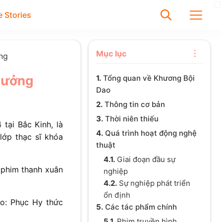
 Stories
✕
Mục lục
ởng
thưởng
1.
Tổng quan về Khương Bội
Tìm
Dao
Chưa có bài viết được tìm
2.
Thông tin cơ bản
thấy
3.
Thời niên thiếu
 tại Bắc Kinh, là
4.
Quá trình hoạt động nghệ
 lớp thạc sĩ khóa
thuật
4.1.
Giai đoạn đầu sự
ộ phim thanh xuân
nghiệp
4.2.
Sự nghiệp phát triển
ổn định
ạo: Phục Hy thức
5.
Các tác phẩm chính
5.1.
Phim truyền hình