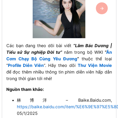
Các bạn đang theo dõi bài viết
“
Lâm Bác Dương
|
Tiểu sử Sự nghiệp Đời tư”
nằm trong bộ WIKI
“
Ăn
Cơm Chạy Bộ Cùng Yêu Đương
“
thuộc thể loại
“
Profile Diễn Viên
“. Hãy theo dõi
Thư Viện Movie
để đọc thêm nhiều thông tin phim diễn viên hấp dẫn
trong thời gian tới nhé!
Nguồn tham khảo:
林博洋 – Baike.Baidu.com,
https://baike.baidu.com/item/%E6%9E%97%E5
05/1/2025