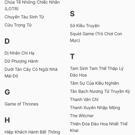
Chúa Tể Những Chiếc Nhẫn
(LOTR)
S
Chuyến Tàu Sinh Tử
Cửu Trọng Tử
Sở Kiều Truyện
Squid Game (Trò Chơi Con
D
Mực)
Dị Nhân Chi Hạ
T
Dữ Phượng Hành
Tam Sinh Tam Thế Thập Lý
Dưới Tán Cây Có Ngôi Nhà
Đào Hoa
Mái Đỏ
Tâm Sự Của Kiều Nghiên
G
Tân Bạch Nương Tử Truyền Kỳ
Thanh Vân Chí
Game of Thrones
Thanh Xuyên Nhập Mộng
The Witcher
H
Thiên Đóa Đào Hoa Nhất Thế
Khai
Hiệp Khách Hành Bất Thông