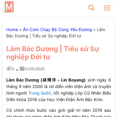
✕
Home
»
Ăn Cơm Chạy Bộ Cùng Yêu Đương
»
Lâm
Bác Dương | Tiểu sử Sự nghiệp Đời tư
Tìm
Lâm Bác Dương | Tiểu sử Sự
Chưa có bài viết
nghiệp Đời tư
được tìm thấy
0
01/05/2025
•
Lâm Bác Dương (林博洋 – Lin Boyang)
sinh ngày 6
tháng 9 năm 2000 là nữ diễn viên điện ảnh và truyền
hình người
Trung Quốc
, tốt nghiệp Lớp Cử Nhân Biểu
Diễn khóa 2018 của Học Viện Điện Ảnh Bắc Kinh.
Cô chính thức bước vào giới giải trí năm 2019 sau
khi tham gia phim điện ảnh
Kiên Như Bàn Thạch
của