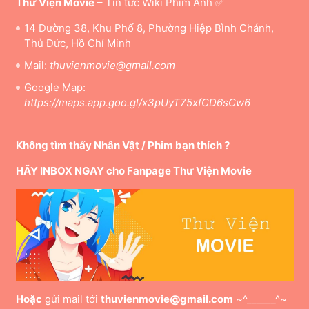
Thư Viện Movie
– Tin tức Wiki Phim Ảnh ✅
14 Đường 38, Khu Phố 8, Phường Hiệp Bình Chánh,
Thủ Đức, Hồ Chí Minh
Mail:
thuvienmovie@gmail.com
Google Map:
https://maps.app.goo.gl/x3pUyT75xfCD6sCw6
Không tìm thấy Nhân Vật / Phim bạn thích ?
HÃY INBOX NGAY cho Fanpage Thư Viện Movie
Hoặc
gửi mail tới
thuvienmovie@gmail.com
~^______^~