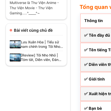
Multiverse là Thư Viện Anime -
Tổng quan 
Thư Viện Movie - Thư Viện
Gaming.....^_____^~
Thông tin
Bài viết cùng chủ đề
✅ Tên đầy đủ
Lưu Xuân Hòa | Tiểu sử
nam chính trong Tôi Nho
✅ Tên tiếng 
Nhỏ
[Review] Tôi Nho Nhỏ |
Tóm tắt, Diễn viên, Đánh
giá
✅ Diễn viên t
✅ Giới tính
✅ Xuất hiện t
✅ Bạn bè