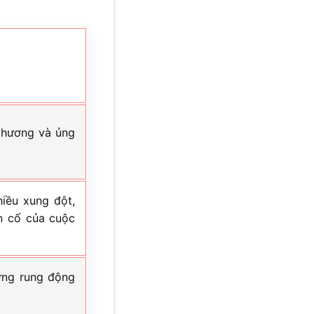
 thương và ủng
hiều xung đột,
n cố của cuộc
ững rung động