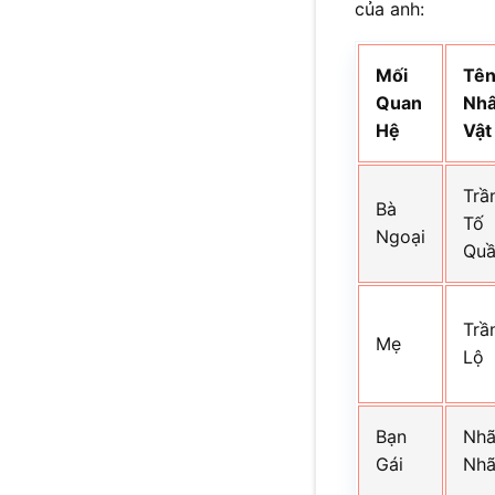
của anh:
Mối
Tê
Quan
Nh
Hệ
Vật
Trầ
Bà
Tố
Ngoại
Qu
Trầ
Mẹ
Lộ
Bạn
Nh
Gái
Nh