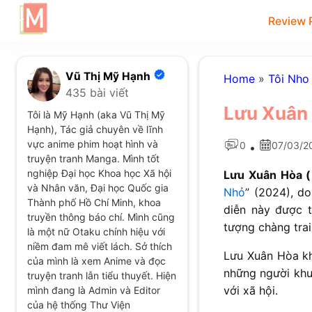
Review 
Vũ Thị Mỹ Hạnh
Home
»
Tôi Nho
435 bài viết
Lưu Xuân H
Tôi là Mỹ Hạnh (aka Vũ Thị Mỹ
Hạnh), Tác giả chuyên về lĩnh
vực anime phim hoạt hình và
0
07/03/2
•
truyện tranh Manga. Mình tốt
nghiệp Đại học Khoa học Xã hội
Lưu Xuân Hòa 
và Nhân văn, Đại học Quốc gia
Nhỏ
” (2024), d
Thành phố Hồ Chí Minh, khoa
diễn này được t
truyền thông báo chí. Mình cũng
tượng chàng tra
là một nữ Otaku chính hiệu với
niềm đam mê viết lách. Sở thích
Lưu Xuân Hòa kh
của mình là xem Anime và đọc
những người khu
truyện tranh lẫn tiểu thuyết. Hiện
với xã hội.
mình đang là Admin và Editor
của hệ thống Thư Viện