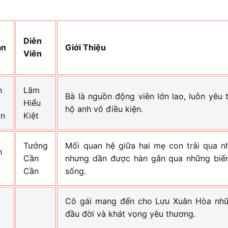
n
Diễn
ân
Giới Thiệu
Viên
n
Lâm
Bà là nguồn động viên lớn lao, luôn yêu
Hiểu
hộ anh vô điều kiện.
ần
Kiệt
Tưởng
Mối quan hệ giữa hai mẹ con trải qua n
n
Cần
nhưng dần được hàn gắn qua những biế
Cần
sống.
ã
Cô gái mang đến cho Lưu Xuân Hòa nh
ã
đầu đời và khát vọng yêu thương.