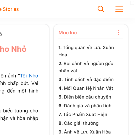
 Stories
✕
Mục lục
ỏ
 Nho Nhỏ
1.
Tổng quan về Lưu Xuân
Tìm
Hòa
Chưa có bài viết được tìm
2.
Bối cảnh và nguồn gốc
nhân vật
thấy
iện ảnh “
Tôi Nho
3.
Tính cách và đặc điểm
nh chấp bút. Vai
4.
Mối Quan Hệ Nhân Vật
ang đến một hình
5.
Diễn biến câu chuyện
6.
Đánh giá và phân tích
à biểu tượng cho
7.
Tác Phẩm Xuất Hiện
nhận và hòa nhập
8.
Các giải thưởng
9.
Ảnh về Lưu Xuân Hòa