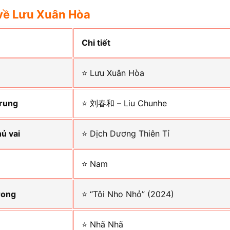
về Lưu Xuân Hòa
Chi tiết
⭐ Lưu Xuân Hòa
Trung
⭐ 刘春和 – Liu Chunhe
hủ vai
⭐ Dịch Dương Thiên Tỉ
⭐ Nam
rong
⭐ “Tôi Nho Nhỏ” (2024)
⭐ Nhã Nhã