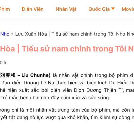
Phim
Diễn Viên
Nhân Vật
Quốc Gia
Movie
 Nhỏ
»
Lưu Xuân Hòa | Tiểu sử nam chính trong Tôi Nho Nh
òa | Tiểu sử nam chính trong Tôi
025
(刘春和 – Liu Chunhe)
là nhân vật chính trong bộ phim đ
o đạo diễn Dương Lệ Na thực hiện và biên kịch Du Hiểu Dĩ
hể hiện xuất sắc bởi diễn viên Dịch Dương Thiên Tỉ, m
i trẻ mắc bệnh bại não đầy cảm xúc và sức sống.
ông chỉ là một nhân vật trung tâm của bộ phim, mà còn l
yết tật đang nỗ lực vượt qua khó khăn, tìm kiếm sự công 