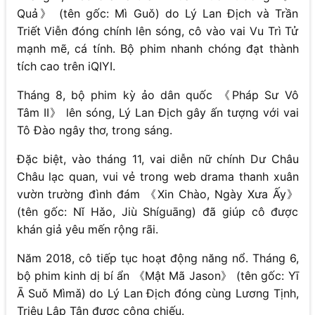
Quả》 (tên gốc: Mì Guǒ) do Lý Lan Địch và Trần
Triết Viễn đóng chính lên sóng, cô vào vai Vu Trì Tử
mạnh mẽ, cá tính. Bộ phim nhanh chóng đạt thành
tích cao trên iQIYI.
Tháng 8, bộ phim kỳ ảo dân quốc 《Pháp Sư Vô
Tâm II》 lên sóng, Lý Lan Địch gây ấn tượng với vai
Tô Đào ngây thơ, trong sáng.
Đặc biệt, vào tháng 11, vai diễn nữ chính Dư Châu
Châu lạc quan, vui vẻ trong web drama thanh xuân
vườn trường đình đám 《Xin Chào, Ngày Xưa Ấy》
(tên gốc: Nǐ Hǎo, Jiù Shíguāng) đã giúp cô được
khán giả yêu mến rộng rãi.
Năm 2018, cô tiếp tục hoạt động năng nổ. Tháng 6,
bộ phim kinh dị bí ẩn 《Mật Mã Jason》 (tên gốc: Yī
Ā Suǒ Mìmǎ) do Lý Lan Địch đóng cùng Lương Tịnh,
Triệu Lập Tân được công chiếu.