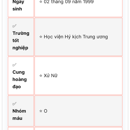
Ngày
⭐ 02 tháng 09 năm 1999
sinh
✅
Trường
⭐ Học viện Hý kịch Trung ương
tốt
nghiệp
✅
Cung
⭐ Xử Nữ
hoàng
đạo
✅
Nhóm
⭐ O
máu