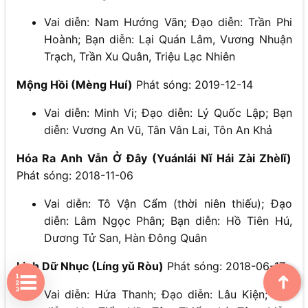
Vai diễn: Nam Hướng Vãn; Đạo diễn: Trần Phi
Hoành; Bạn diễn: Lại Quán Lâm, Vương Nhuận
Trạch, Trần Xu Quân, Triệu Lạc Nhiên
Mộng Hồi (Mèng Huí)
Phát sóng: 2019-12-14
Vai diễn: Minh Vi; Đạo diễn: Lý Quốc Lập; Bạn
diễn: Vương An Vũ, Tân Vân Lai, Tôn An Khả
Hóa Ra Anh Vẫn Ở Đây (Yuánlái Nǐ Hái Zài Zhèlǐ)
Phát sóng: 2018-11-06
Vai diễn: Tô Vận Cẩm (thời niên thiếu); Đạo
diễn: Lâm Ngọc Phân; Bạn diễn: Hồ Tiên Hú,
Dương Tử San, Hàn Đông Quân
Linh Dữ Nhục (Líng yǔ Ròu)
Phát sóng: 2018-06-17
➜
Vai diễn: Hứa Thanh; Đạo diễn: Lâu Kiện; Bạn