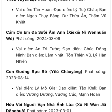
Vai diễn: Tần Hoàn; Đạo diễn: Lý Tuệ Châu; Bạn
diễn: Ngao Thụy Bằng, Dư Thừa Ân, Thẩm Vũ
Khiết
Cảm Ơn Em Đã Sưởi Ấm Anh (Xièxiè Nǐ Wēnnuǎn
Wǒ)
Phát sóng: 2024-03-09
Vai diễn: An Tri Tước; Đạo diễn: Chúc Đông
Ninh; Bạn diễn: Lâm Nhất, Tôn Thiên Vũ, Lý Hân
Nhiên
Con Đường Rực Rỡ (Yīlù Cháoyáng)
Phát sóng:
2023-08-14
Vai diễn: Lý Mộ Gia; Đạo diễn: Tào Khải; Bạn
diễn: Vương Dương, Vương Cúc, Mạnh Hoan
Hứa Với Người Vạn Nhà Ánh Lửa (Xǔ Nǐ Wàn Jiā
Dēnghuǒ)
Phát sóng: 2023-03-01