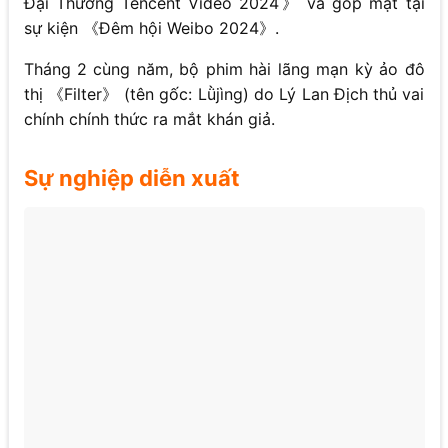
Đại Thưởng Tencent Video 2024》 và góp mặt tại
sự kiện 《Đêm hội Weibo 2024》.
Tháng 2 cùng năm, bộ phim hài lãng mạn kỳ ảo đô
thị 《Filter》 (tên gốc: Lǜjìng) do Lý Lan Địch thủ vai
chính chính thức ra mắt khán giả.
Sự nghiệp diễn xuất