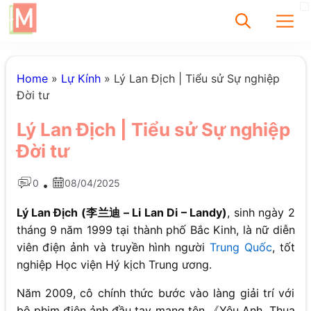
✕
Home
»
Lự Kính
»
Lý Lan Địch | Tiểu sử Sự nghiệp
Đời tư
Tìm
Lý Lan Địch | Tiểu sử Sự nghiệp
Chưa có bài viết
Đời tư
được tìm thấy
0
08/04/2025
•
Lý Lan Địch (李兰迪 – Li Lan Di – Landy)
, sinh ngày 2
tháng 9 năm 1999 tại thành phố Bắc Kinh, là nữ diễn
viên điện ảnh và truyền hình người
Trung Quốc
, tốt
nghiệp Học viện Hý kịch Trung ương.
Năm 2009, cô chính thức bước vào làng giải trí với
bộ phim điện ảnh đầu tay mang tên 《Yêu Anh, Thua