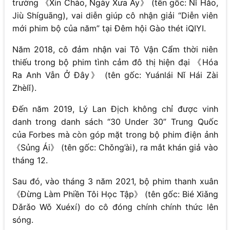
trường 《Xin Chào, Ngày Xưa Ấy》 (tên gốc: Nǐ Hǎo,
Jiù Shíguāng), vai diễn giúp cô nhận giải “Diễn viên
mới phim bộ của năm” tại Đêm hội Gào thét iQIYI.
Năm 2018, cô đảm nhận vai Tô Vận Cẩm thời niên
thiếu trong bộ phim tình cảm đô thị hiện đại 《Hóa
Ra Anh Vẫn Ở Đây》 (tên gốc: Yuánlái Nǐ Hái Zài
Zhèlǐ).
Đến năm 2019, Lý Lan Địch không chỉ được vinh
danh trong danh sách “30 Under 30” Trung Quốc
của Forbes mà còn góp mặt trong bộ phim điện ảnh
《Sủng Ái》 (tên gốc: Chǒng’ài), ra mắt khán giả vào
tháng 12.
Sau đó, vào tháng 3 năm 2021, bộ phim thanh xuân
《Đừng Làm Phiền Tôi Học Tập》 (tên gốc: Bié Xiǎng
Dǎrǎo Wǒ Xuéxí) do cô đóng chính chính thức lên
sóng.