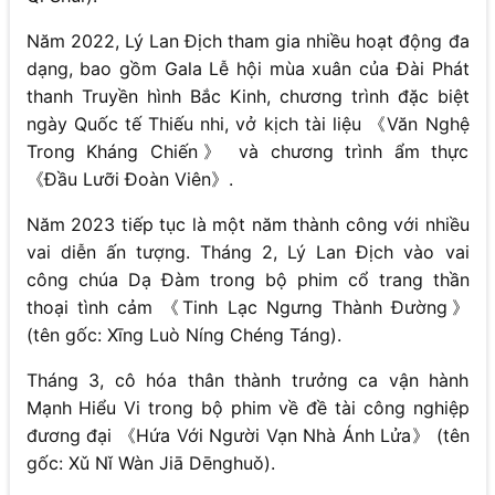
Năm 2022, Lý Lan Địch tham gia nhiều hoạt động đa
dạng, bao gồm Gala Lễ hội mùa xuân của Đài Phát
thanh Truyền hình Bắc Kinh, chương trình đặc biệt
ngày Quốc tế Thiếu nhi, vở kịch tài liệu 《Văn Nghệ
Trong Kháng Chiến》 và chương trình ẩm thực
《Đầu Lưỡi Đoàn Viên》.
Năm 2023 tiếp tục là một năm thành công với nhiều
vai diễn ấn tượng. Tháng 2, Lý Lan Địch vào vai
công chúa Dạ Đàm trong bộ phim cổ trang thần
thoại tình cảm 《Tinh Lạc Ngưng Thành Đường》
(tên gốc: Xīng Luò Níng Chéng Táng).
Tháng 3, cô hóa thân thành trưởng ca vận hành
Mạnh Hiểu Vi trong bộ phim về đề tài công nghiệp
đương đại 《Hứa Với Người Vạn Nhà Ánh Lửa》 (tên
gốc: Xǔ Nǐ Wàn Jiā Dēnghuǒ).