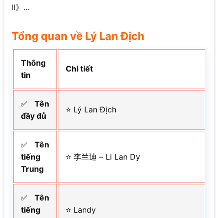
II》…
Tổng quan về Lý Lan Địch
Thông
Chi tiết
tin
✅
Tên
⭐ Lý Lan Địch
đầy đủ
✅
Tên
tiếng
⭐ 李兰迪 – Li Lan Dy
Trung
✅
Tên
tiếng
⭐ Landy