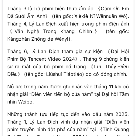
Tháng 3 là bộ phim hiện thực ấm áp 《Cảm Ơn Em
Đã Sưởi Ấm Anh》 (tên gốc: Xièxiè Nǐ Wēnnuǎn Wǒ).
Tháng 4, Lý Lan Địch xuất hiện trong phim điện ảnh
《Văn Nghệ Trong Kháng Chiến》 (tên gốc:
Kàngzhàn Zhōng de Wényì).
Tháng 6, Lý Lan Địch tham gia sự kiện 《Đại Hội
Phim Bộ Tencent Video 2024》. Tháng 9 chứng kiến
sự ra mắt của bộ phim cổ trang 《Lưu Thủy Điều
Điều》 (tên gốc: Liúshuǐ Tiáotiáo) do cô đóng chính.
Nỗ lực trong năm được ghi nhận vào tháng 11 khi cô
nhận giải “Diễn viên tiến bộ của năm” tại Đại hội Tầm
nhìn Weibo.
Những thành tựu tiếp tục đến vào đầu năm 2025.
Tháng 1, Lý Lan Địch vinh dự nhận giải “Diễn viên
phim truyền hình đột phá của năm” tại 《Tinh Quang