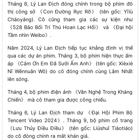
Tháng 8, Lý Lan Địch đóng chính trong bộ phim đô
thị công sở 《Con Đường Rực Rỡ》 (tên gốc: Yīlù
Cháoyáng). Cô cũng tham gia các sự kiện như
《528 Bảo Bối Trí Thú Hoan Lạc Hối》 và 《Đại hội
Tầm nhìn Weibo》.
Năm 2024, Lý Lan Địch tiếp tục khẳng định vị thế
qua các dự án phim. Tháng 3, bộ phim hiện thực ấm
áp 《Cảm Ơn Em Đã Sưởi Ấm Anh》 (tên gốc: Xièxiè
Nǐ Wēnnuǎn Wǒ) do cô đóng chính cùng Lâm Nhất
lên sóng.
Tháng 4, bộ phim điện ảnh 《Văn Nghệ Trong Kháng
Chiến》 mà cô tham gia được công chiếu.
Tháng 6, Lý Lan Địch tham dự 《Đại Hội Phim Bộ
Tencent Video 2024》. Tháng 9, bộ phim cổ trang
《Lưu Thủy Điều Điều》 (tên gốc: Liúshuǐ Tiáotiáo)
do cô đóng chính ra mắt khán giả.