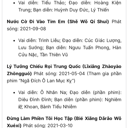
Vai diễn: Tiểu Thảo; Đạo diễn: Hoàng Kiện
Trung; Bạn diễn: Huỳnh Duy Đức, Lý Thiến
Nước Cờ Đi Vào Tim Em (Shě Wǒ Qí Shuí)
Phát
sóng: 2021-09-08
Vai diễn: Trình Liễu; Đạo diễn: Cúc Giác Lượng,
Lưu Sướng; Bạn diễn: Ngưu Tuấn Phong, Hàn
Cửu Nặc, Tần Thiên Vũ
Lý Tưởng Chiếu Rọi Trung Quốc (Lǐxiǎng Zhàoyào
Zhōngguó)
Phát sóng: 2021-05-04 (Tham gia phần
phim “Ngã Đích Ô Lan Mục Kỵ”)
Vai diễn: Ô Nhân Na; Đạo diễn (phần phim):
Diêu Đình Đình; Bạn diễn (phần phim): Nghiêm
屹 Khoan, Bành Tiểu Nhiễm
Đừng Làm Phiền Tôi Học Tập (Bié Xiǎng Dǎrǎo Wǒ
Xuéxí)
Phát sóng: 2021-03-10