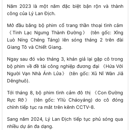
Năm 2023 là một năm đặc biệt bận rộn và thành
công của Lý Lan Địch.
Mở đầu bằng bộ phim cổ trang thần thoại tình cảm
《Tinh Lạc Ngưng Thành Đường》 (tên gốc: Xīng
Luò Níng Chéng Táng) lên sóng tháng 2 trên đài
Giang Tô và Chiết Giang.
Ngay sau đó vào tháng 3, khán giả lại gặp cô trong
bộ phim về đề tài công nghiệp đương đại 《Hứa Với
Người Vạn Nhà Ánh Lửa》 (tên gốc: Xǔ Nǐ Wàn Jiā
Dēnghuǒ).
Tới tháng 8, bộ phim tình cảm đô thị 《Con Đường
Rực Rỡ》 (tên gốc: Yīlù Cháoyáng) do cô đóng
chính tiếp tục ra mắt trên kênh CCTV-8.
Sang năm 2024, Lý Lan Địch tiếp tục phủ sóng qua
nhiều dự án đa dạng.