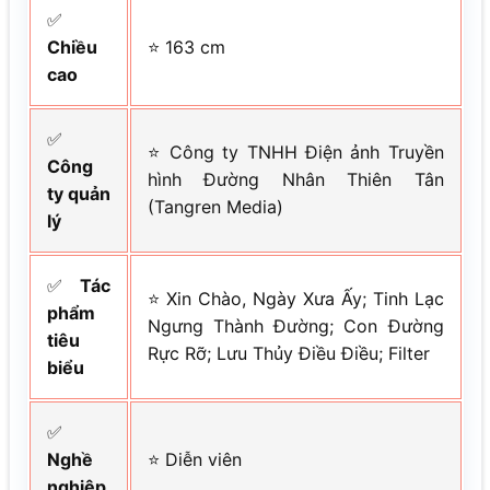
✅
Chiều
⭐ 163 cm
cao
✅
⭐ Công ty TNHH Điện ảnh Truyền
Công
hình Đường Nhân Thiên Tân
ty quản
(Tangren Media)
lý
✅
Tác
⭐ Xin Chào, Ngày Xưa Ấy; Tinh Lạc
phẩm
Ngưng Thành Đường; Con Đường
tiêu
Rực Rỡ; Lưu Thủy Điều Điều; Filter
biểu
✅
Nghề
⭐ Diễn viên
nghiệp