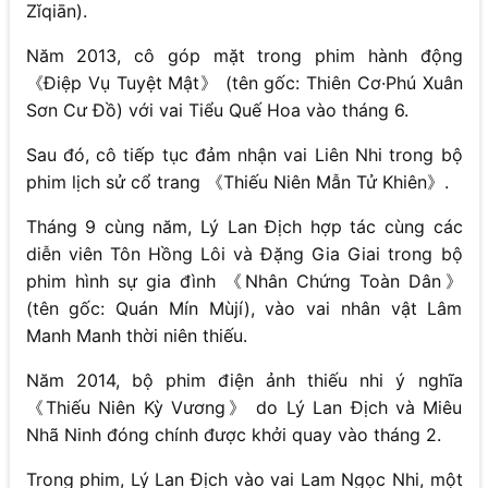
Zǐqiān).
Năm 2013, cô góp mặt trong phim hành động
《Điệp Vụ Tuyệt Mật》 (tên gốc: Thiên Cơ·Phú Xuân
Sơn Cư Đồ) với vai Tiểu Quế Hoa vào tháng 6.
Sau đó, cô tiếp tục đảm nhận vai Liên Nhi trong bộ
phim lịch sử cổ trang 《Thiếu Niên Mẫn Tử Khiên》.
Tháng 9 cùng năm, Lý Lan Địch hợp tác cùng các
diễn viên Tôn Hồng Lôi và Đặng Gia Giai trong bộ
phim hình sự gia đình 《Nhân Chứng Toàn Dân》
(tên gốc: Quán Mín Mùjí), vào vai nhân vật Lâm
Manh Manh thời niên thiếu.
Năm 2014, bộ phim điện ảnh thiếu nhi ý nghĩa
《Thiếu Niên Kỳ Vương》 do Lý Lan Địch và Miêu
Nhã Ninh đóng chính được khởi quay vào tháng 2.
Trong phim, Lý Lan Địch vào vai Lam Ngọc Nhi, một