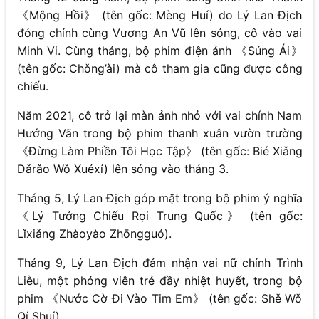
《Mộng Hồi》 (tên gốc: Mèng Huí) do Lý Lan Địch
đóng chính cùng Vương An Vũ lên sóng, cô vào vai
Minh Vi. Cùng tháng, bộ phim điện ảnh 《Sủng Ái》
(tên gốc: Chǒng’ài) mà cô tham gia cũng được công
chiếu.
Năm 2021, cô trở lại màn ảnh nhỏ với vai chính Nam
Hướng Vãn trong bộ phim thanh xuân vườn trường
《Đừng Làm Phiền Tôi Học Tập》 (tên gốc: Bié Xiǎng
Dǎrǎo Wǒ Xuéxí) lên sóng vào tháng 3.
Tháng 5, Lý Lan Địch góp mặt trong bộ phim ý nghĩa
《Lý Tưởng Chiếu Rọi Trung Quốc》 (tên gốc:
Lǐxiǎng Zhàoyào Zhōngguó).
Tháng 9, Lý Lan Địch đảm nhận vai nữ chính Trình
Liễu, một phóng viên trẻ đầy nhiệt huyết, trong bộ
phim 《Nước Cờ Đi Vào Tim Em》 (tên gốc: Shě Wǒ
Qí Shuí).