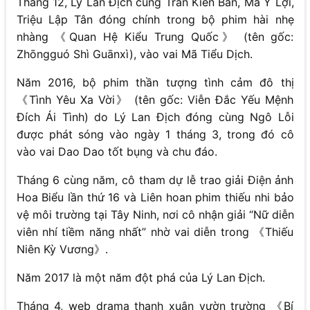
Tháng 12, Lý Lan Địch cùng Trần Kiến Bân, Mã Y Lợi,
Triệu Lập Tân đóng chính trong bộ phim hài nhẹ
nhàng 《Quan Hệ Kiểu Trung Quốc》 (tên gốc:
Zhōngguó Shì Guānxì), vào vai Mã Tiểu Dịch.
Năm 2016, bộ phim thần tượng tình cảm đô thị
《Tình Yêu Xa Vời》 (tên gốc: Viễn Đắc Yếu Mệnh
Đích Ái Tình) do Lý Lan Địch đóng cùng Ngô Lỗi
được phát sóng vào ngày 1 tháng 3, trong đó cô
vào vai Dao Dao tốt bụng và chu đáo.
Tháng 6 cùng năm, cô tham dự lễ trao giải Điện ảnh
Hoa Biểu lần thứ 16 và Liên hoan phim thiếu nhi bảo
vệ môi trường tại Tây Ninh, nơi cô nhận giải “Nữ diễn
viên nhí tiềm năng nhất” nhờ vai diễn trong 《Thiếu
Niên Kỳ Vương》.
Năm 2017 là một năm đột phá của Lý Lan Địch.
Tháng 4, web drama thanh xuân vườn trường 《Bí