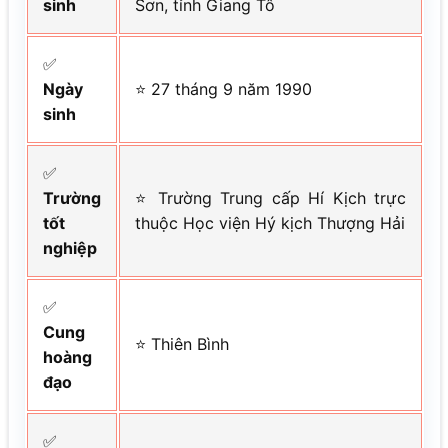
sinh
Sơn, tỉnh Giang Tô
✅
Ngày
⭐ 27 tháng 9 năm 1990
sinh
✅
Trường
⭐ Trường Trung cấp Hí Kịch trực
tốt
thuộc Học viện Hý kịch Thượng Hải
nghiệp
✅
Cung
⭐ Thiên Bình
hoàng
đạo
✅