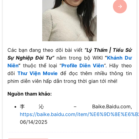
Các bạn đang theo dõi bài viết
“Lý Thấm | Tiểu Sử
Sự Nghiệp Đời Tư”
nằm trong bộ WIKI
“
Khánh Dư
Niên
“
thuộc thể loại “
Profile Diễn Viên
“. Hãy theo
dõi
Thư Viện Movie
để đọc thêm nhiều thông tin
phim diễn viên hấp dẫn trong thời gian tới nhé!
Nguồn tham khảo:
李沁 – Baike.Baidu.com,
https://baike.baidu.com/item/%E6%9D%8E%E6%
06/14/2025