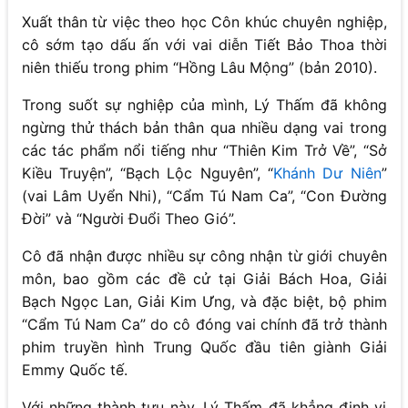
Xuất thân từ việc theo học Côn khúc chuyên nghiệp,
cô sớm tạo dấu ấn với vai diễn Tiết Bảo Thoa thời
niên thiếu trong phim “Hồng Lâu Mộng” (bản 2010).
Trong suốt sự nghiệp của mình, Lý Thấm đã không
ngừng thử thách bản thân qua nhiều dạng vai trong
các tác phẩm nổi tiếng như “Thiên Kim Trở Về”, “Sở
Kiều Truyện”, “Bạch Lộc Nguyên”, “
Khánh Dư Niên
”
(vai Lâm Uyển Nhi), “Cẩm Tú Nam Ca”, “Con Đường
Đời” và “Người Đuổi Theo Gió”.
Cô đã nhận được nhiều sự công nhận từ giới chuyên
môn, bao gồm các đề cử tại Giải Bách Hoa, Giải
Bạch Ngọc Lan, Giải Kim Ưng, và đặc biệt, bộ phim
“Cẩm Tú Nam Ca” do cô đóng vai chính đã trở thành
phim truyền hình Trung Quốc đầu tiên giành Giải
Emmy Quốc tế.
Với những thành tựu này, Lý Thấm đã khẳng định vị