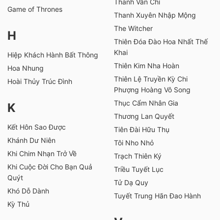
Thanh Vân Chí
Game of Thrones
Thanh Xuyên Nhập Mộng
The Witcher
H
Thiên Đóa Đào Hoa Nhất Thế
Khai
Hiệp Khách Hành Bất Thông
Thiên Kim Nha Hoàn
Hoa Nhung
Thiên Lệ Truyền Kỳ Chi
Hoài Thủy Trúc Đình
Phượng Hoàng Vô Song
Thục Cẩm Nhân Gia
K
Thương Lan Quyết
Kết Hôn Sao Được
Tiên Đài Hữu Thụ
Khánh Dư Niên
Tôi Nho Nhỏ
Khi Chim Nhạn Trở Về
Trạch Thiên Ký
Khi Cuộc Đời Cho Bạn Quả
Triều Tuyết Lục
Quýt
Tử Dạ Quy
Khó Dỗ Dành
Tuyết Trung Hãn Đao Hành
Kỳ Thủ