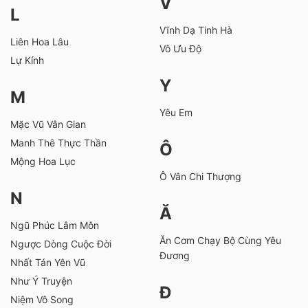
V
L
Vĩnh Dạ Tinh Hà
Liên Hoa Lâu
Vô Ưu Độ
Lự Kính
Y
M
Yêu Em
Mặc Vũ Vân Gian
Manh Thê Thực Thần
Ô
Mộng Hoa Lục
Ô Vân Chi Thượng
N
Ă
Ngũ Phúc Lâm Môn
Ăn Cơm Chạy Bộ Cùng Yêu
Ngược Dòng Cuộc Đời
Đương
Nhất Tán Yên Vũ
Như Ý Truyện
Đ
Niệm Vô Song