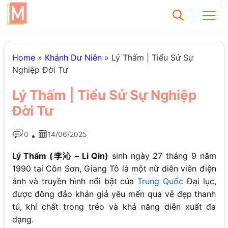
✕
Home
»
Khánh Dư Niên
»
Lý Thấm | Tiểu Sử Sự
Nghiệp Đời Tư
Tìm
Lý Thấm | Tiểu Sử Sự Nghiệp
Chưa có bài viết
Đời Tư
được tìm thấy
0
14/06/2025
•
Lý Thấm (李沁 – Li Qin)
sinh ngày 27 tháng 9 năm
1990 tại Côn Sơn, Giang Tô là một nữ diễn viên điện
ảnh và truyền hình nổi bật của
Trung Quốc
Đại lục,
được đông đảo khán giả yêu mến qua vẻ đẹp thanh
tú, khí chất trong trẻo và khả năng diễn xuất đa
dạng.