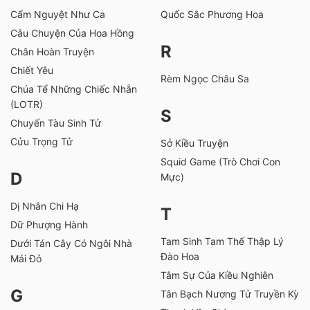
Cẩm Nguyệt Như Ca
Quốc Sắc Phương Hoa
Câu Chuyện Của Hoa Hồng
R
Chân Hoàn Truyện
Chiết Yêu
Rèm Ngọc Châu Sa
Chúa Tể Những Chiếc Nhẫn
(LOTR)
S
Chuyến Tàu Sinh Tử
Cửu Trọng Tử
Sở Kiều Truyện
Squid Game (Trò Chơi Con
D
Mực)
Dị Nhân Chi Hạ
T
Dữ Phượng Hành
Tam Sinh Tam Thế Thập Lý
Dưới Tán Cây Có Ngôi Nhà
Đào Hoa
Mái Đỏ
Tâm Sự Của Kiều Nghiên
G
Tân Bạch Nương Tử Truyền Kỳ