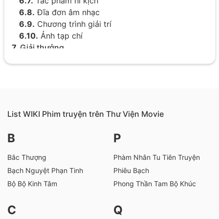
6.7.
Tác phẩm hí kịch
6.8.
Đĩa đơn âm nhạc
6.9.
Chương trình giải trí
6.10.
Ảnh tạp chí
7.
Giải thưởng
7.1.
Hạng mục Điện ảnh & Truyền hình
7.2.
Giải thưởng / Vinh danh Xã hội
7.3.
Danh hiệu danh dự
7.4.
Giải thưởng Nghệ thuật
8.
Hoạt động xã hội
List WIKI Phim truyện trên Thư Viện Movie
9.
Đánh giá
B
P
10.
Tranh cãi
11.
Ảnh về Lý Thấm
Bắc Thượng
Phàm Nhân Tu Tiên Truyện
Bạch Nguyệt Phạn Tinh
Phiêu Bạch
Bộ Bộ Kinh Tâm
Phong Thần Tam Bộ Khúc
C
Q