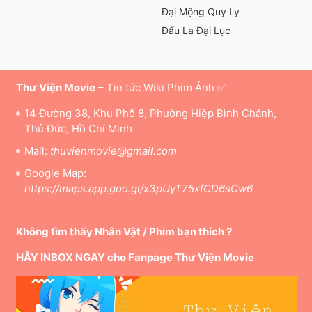
Đại Mộng Quy Ly
Đấu La Đại Lục
Thư Viện Movie
– Tin tức Wiki Phim Ảnh ✅
14 Đường 38, Khu Phố 8, Phường Hiệp Bình Chánh,
Thủ Đức, Hồ Chí Minh
Mail:
thuvienmovie@gmail.com
Google Map:
https://maps.app.goo.gl/x3pUyT75xfCD6sCw6
Không tìm thấy Nhân Vật / Phim bạn thích ?
HÃY INBOX NGAY cho Fanpage Thư Viện Movie