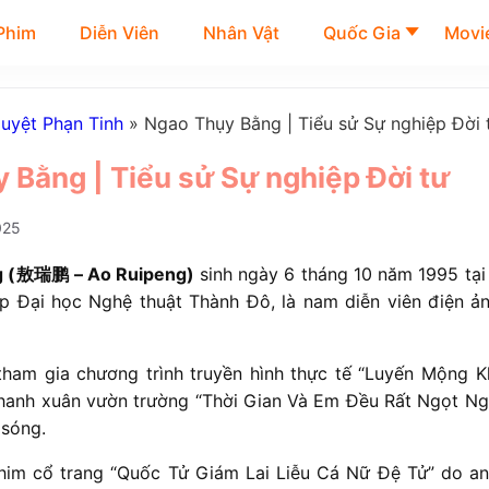
Phim
Diễn Viên
Nhân Vật
Quốc Gia
Movie
uyệt Phạn Tinh
»
Ngao Thụy Bằng | Tiểu sử Sự nghiệp Đời 
 Bằng | Tiểu sử Sự nghiệp Đời tư
025
g (敖瑞鹏 – Ao Ruipeng)
sinh ngày 6 tháng 10 năm 1995 tại
ệp Đại học Nghệ thuật Thành Đô, là nam diễn viên điện ản
ham gia chương trình truyền hình thực tế “Luyến Mộng 
hanh xuân vườn trường “Thời Gian Và Em Đều Rất Ngọt N
 sóng.
him cổ trang “Quốc Tử Giám Lai Liễu Cá Nữ Đệ Tử” do an