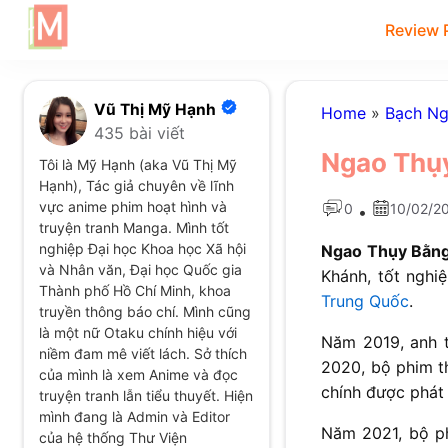
Review 
Vũ Thị Mỹ Hạnh
Home
»
Bạch Ng
435 bài viết
Ngao Thụy
Tôi là Mỹ Hạnh (aka Vũ Thị Mỹ
Hạnh), Tác giả chuyên về lĩnh
vực anime phim hoạt hình và
0
10/02/2
•
truyện tranh Manga. Mình tốt
nghiệp Đại học Khoa học Xã hội
Ngao Thụy Bằn
và Nhân văn, Đại học Quốc gia
Khánh, tốt nghi
Thành phố Hồ Chí Minh, khoa
Trung Quốc
.
truyền thông báo chí. Mình cũng
là một nữ Otaku chính hiệu với
Năm 2019, anh t
niềm đam mê viết lách. Sở thích
2020, bộ phim t
của mình là xem Anime và đọc
chính được phát
truyện tranh lẫn tiểu thuyết. Hiện
mình đang là Admin và Editor
Năm 2021, bộ p
của hệ thống Thư Viện