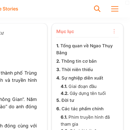
 Stories
✕
Mục lục
tư
1.
Tổng quan về Ngao Thụy
Tìm
Bằng
Chưa có bài viết được tìm
2.
Thông tin cơ bản
thấy
3.
Thời niên thiếu
 thành phố Trùng
4.
Sự nghiệp diễn xuất
h và truyền hình
4.1.
Giai đoạn đầu
4.2.
Gây dựng tên tuổi
Không Gian”. Năm
5.
Đời tư
gào” do anh đóng
6.
Các tác phẩm chính
6.1.
Phim truyền hình đã
tham gia
h đóng cùng với