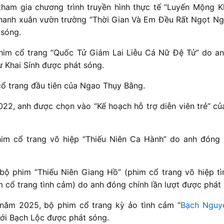
ham gia chương trình truyền hình thực tế “Luyến Mộng 
hanh xuân vườn trường “Thời Gian Và Em Đều Rất Ngọt N
 sóng.
him cổ trang “Quốc Tử Giám Lai Liễu Cá Nữ Đệ Tử” do an
ừ Khai Sính được phát sóng.
cổ trang đầu tiên của Ngao Thụy Bằng.
22, anh được chọn vào “Kế hoạch hỗ trợ diễn viên trẻ” củ
him cổ trang võ hiệp “Thiếu Niên Ca Hành” do anh đóng 
ộ phim “Thiếu Niên Giang Hồ” (phim cổ trang võ hiệp t
m cổ trang tình cảm) do anh đóng chính lần lượt được phát
năm 2025, bộ phim cổ trang kỳ ảo tình cảm “
Bạch Nguyệ
ới Bạch Lộc được phát sóng.