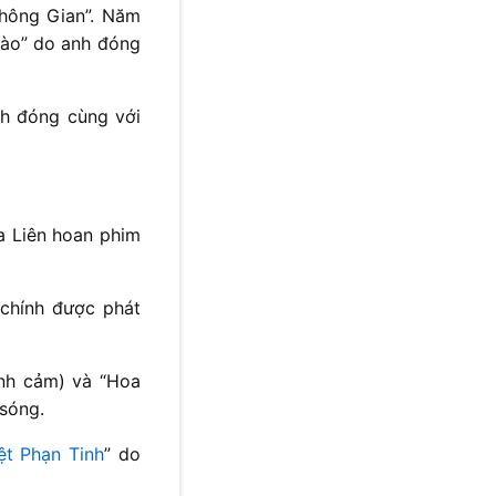
Không Gian”. Năm
gào” do anh đóng
h đóng cùng với
a Liên hoan phim
chính được phát
ình cảm) và “Hoa
 sóng.
t Phạn Tinh
” do