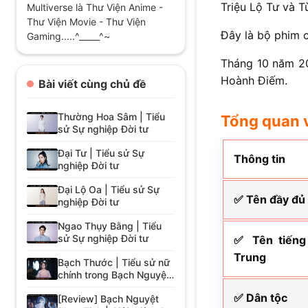
Triệu Lộ Tư và T
Multiverse là Thư Viện Anime -
Thư Viện Movie - Thư Viện
Đây là bộ phim 
Gaming.....^_____^~
Tháng 10 năm 20
Hoành Điếm.
Bài viết cùng chủ đề
Thường Hoa Sâm | Tiểu
Tổng quan 
sử Sự nghiệp Đời tư
Đại Tư | Tiểu sử Sự
Thông tin
nghiệp Đời tư
Đại Lộ Oa | Tiểu sử Sự
✅ Tên đầy đủ
nghiệp Đời tư
Ngao Thụy Bằng | Tiểu
sử Sự nghiệp Đời tư
✅ Tên tiếng
Trung
Bạch Thước | Tiểu sử nữ
chính trong Bạch Nguyệt
Phạn Tinh
✅ Dân tộc
[Review] Bạch Nguyệt