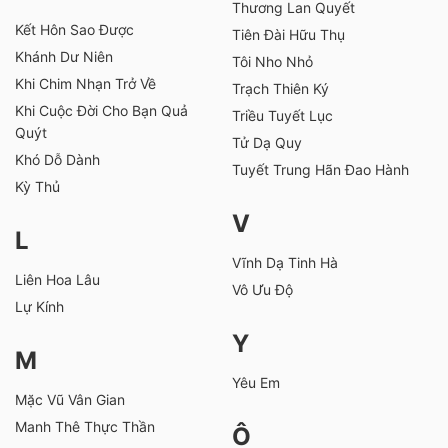
Thương Lan Quyết
Kết Hôn Sao Được
Tiên Đài Hữu Thụ
Khánh Dư Niên
Tôi Nho Nhỏ
Khi Chim Nhạn Trở Về
Trạch Thiên Ký
Khi Cuộc Đời Cho Bạn Quả
Triều Tuyết Lục
Quýt
Tử Dạ Quy
Khó Dỗ Dành
Tuyết Trung Hãn Đao Hành
Kỳ Thủ
V
L
Vĩnh Dạ Tinh Hà
Liên Hoa Lâu
Vô Ưu Độ
Lự Kính
Y
M
Yêu Em
Mặc Vũ Vân Gian
Manh Thê Thực Thần
Ô