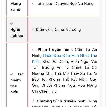
Mạng
⭐ Tài khoản Douyin: Ngô Vũ Hằng
xã hội
✅
Nghề
⭐ Diễn viên, Ca sĩ, Vũ công
nghiệp
⭐
Phim truyền hình:
Cẩm Tú An
Ninh,
Thiên Đóa Đào Hoa Nhất Thế
Khai
, Khó Dỗ Dành, Hiến Ngư, Với
Tấn Trường An, Ta Chính Là Cô
Nương Như Thế, Mơ Thấy Sư Tử, Ai
✅
Tác
Bảo Tôi Không Thể Kết Hôn, Quý
phẩm
Ông Chuối Không Ngủ, Hoa Hồng
tiêu
Chi Chiến, v.v.
biểu
⭐
Chương trình truyền hình:
Minh