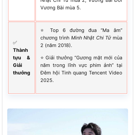
Nhật Chi Tử mùa 2, Vương Bài Đối
Vương Bài mùa 5.
⭐ Top 6 đường đua “Ma âm”
chương trình
Minh Nhật Chi Tử
mùa
✅
2 (năm 2018).
Thành
tựu &
⭐ Giải thưởng “Gương mặt mới của
Giải
năm trong lĩnh vực phim ảnh” tại
thưởng
Đêm hội Tinh quang Tencent Video
2025.