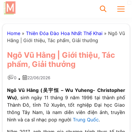
✕
Home
»
Thiên Đóa Đào Hoa Nhất Thế Khai
»
Ngô Vũ
Hằng | Giới thiệu, Tác phẩm, Giải thưởng
Tìm
Ngô Vũ Hằng | Giới thiệu, Tác
Chưa có bài viết
phẩm, Giải thưởng
được tìm thấy
0
22/06/2026
•
Ngô Vũ Hằng (吴宇恒 – Wu Yuheng- Christopher
Wu)
, sinh ngày 11 tháng 9 năm 1996 tại thành phố
Thành Đô, tỉnh Tứ Xuyên, tốt nghiệp Đại học Giao
thông Tây Nam, là nam diễn viên điện ảnh, truyền
hình và ca sĩ nhạc pop người
Trung Quốc
.
Năm 2017, anh tham gia chương trình thực tế trên