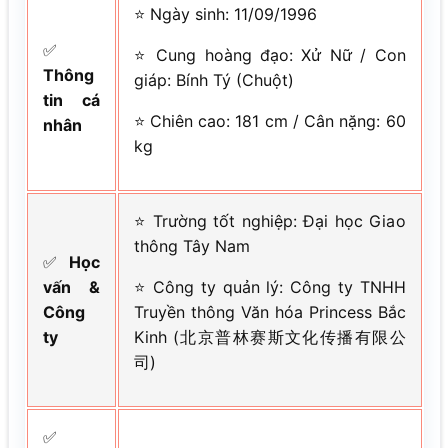
⭐ Ngày sinh: 11/09/1996
✅
⭐ Cung hoàng đạo: Xử Nữ / Con
Thông
giáp: Bính Tý (Chuột)
tin cá
⭐ Chiên cao: 181 cm / Cân nặng: 60
nhân
kg
⭐ Trường tốt nghiệp: Đại học Giao
thông Tây Nam
✅
Học
vấn &
⭐ Công ty quản lý: Công ty TNHH
Công
Truyền thông Văn hóa Princess Bắc
ty
Kinh (北京普林赛斯文化传播有限公
司)
✅