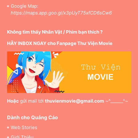
Google Map:
https://maps.app.goo.gl/x3pUyT75xfCD6sCw6
Không tìm thấy Nhân Vật / Phim bạn thích ?
HÃY INBOX NGAY cho Fanpage Thư Viện Movie
Hoặc
gửi mail tới
thuvienmovie@gmail.com
~^______^~
Dành cho Quảng Cáo
Web Stories
Giới Thiệu