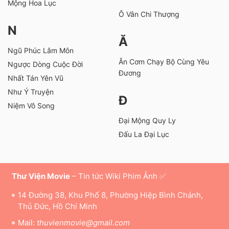
Mộng Hoa Lục
Ô Vân Chi Thượng
N
Ă
Ngũ Phúc Lâm Môn
Ăn Cơm Chạy Bộ Cùng Yêu
Ngược Dòng Cuộc Đời
Đương
Nhất Tán Yên Vũ
Như Ý Truyện
Đ
Niệm Vô Song
Đại Mộng Quy Ly
Đấu La Đại Lục
Thư Viện Movie
– Tin tức Wiki Phim Ảnh ✅
14 Đường 38, Khu Phố 8, Phường Hiệp Bình Chánh,
Thủ Đức, Hồ Chí Minh
Mail:
thuvienmovie@gmail.com