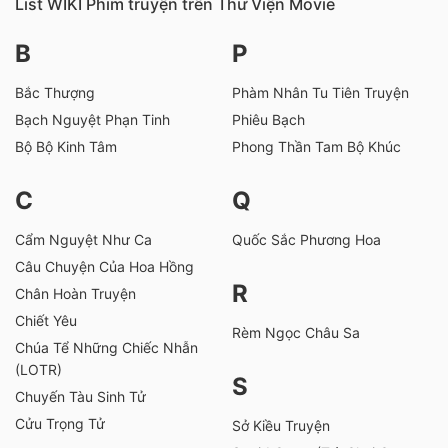
List WIKI Phim truyện trên Thư Viện Movie
B
P
Bắc Thượng
Phàm Nhân Tu Tiên Truyện
Bạch Nguyệt Phạn Tinh
Phiêu Bạch
Bộ Bộ Kinh Tâm
Phong Thần Tam Bộ Khúc
C
Q
Cẩm Nguyệt Như Ca
Quốc Sắc Phương Hoa
Câu Chuyện Của Hoa Hồng
R
Chân Hoàn Truyện
Chiết Yêu
Rèm Ngọc Châu Sa
Chúa Tể Những Chiếc Nhẫn
(LOTR)
S
Chuyến Tàu Sinh Tử
Cửu Trọng Tử
Sở Kiều Truyện