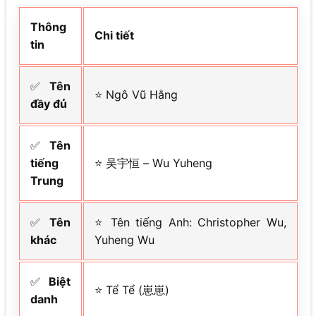
Thông
Chi tiết
tin
✅
Tên
⭐ Ngô Vũ Hằng
đầy đủ
✅
Tên
tiếng
⭐ 吴宇恒 – Wu Yuheng
Trung
✅
Tên
⭐ Tên tiếng Anh: Christopher Wu,
khác
Yuheng Wu
✅
Biệt
⭐ Tể Tể (崽崽)
danh