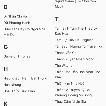
Squid Game (Trò Chơi Con
D
Mực)
Dị Nhân Chi Hạ
T
Dữ Phượng Hành
Tam Sinh Tam Thế Thập Lý
Dưới Tán Cây Có Ngôi Nhà
Đào Hoa
Mái Đỏ
Tâm Sự Của Kiều Nghiên
G
Tân Bạch Nương Tử Truyền Kỳ
Thanh Vân Chí
Game of Thrones
Thanh Xuyên Nhập Mộng
The Witcher
H
Thiên Đóa Đào Hoa Nhất Thế
Khai
Hiệp Khách Hành Bất Thông
Thiên Kim Nha Hoàn
Hoa Nhung
Thiên Lệ Truyền Kỳ Chi
Hoài Thủy Trúc Đình
Phượng Hoàng Vô Song
Thục Cẩm Nhân Gia
K