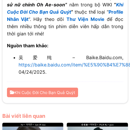
sử nữ chính Oh Ae-soon”
nằm trong bộ WIKI
“
Khi
Cuộc Đời Cho Bạn Quả Quýt
“
thuộc thể loại “
Profile
Nhân Vật
“. Hãy theo dõi
Thư Viện Movie
để đọc
thêm nhiều thông tin phim diễn viên hấp dẫn trong
thời gian tới nhé!
Nguồn tham khảo:
吴爱纯 – Baike.Baidu.com,
https://baike.baidu.com/item/%E5%90%B4%E7
04/24/2025.
Khi Cuộc Đời Cho Bạn Quả Quýt
Bài viết liên quan