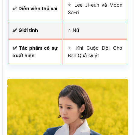
⭐ Lee Ji-eun và Moon
✅ Diễn viên thủ vai
So-ri
✅ Giới tính
⭐ Nữ
✅ Tác phẩm có sự
⭐ Khi Cuộc Đời Cho
xuất hiện
Bạn Quả Quýt