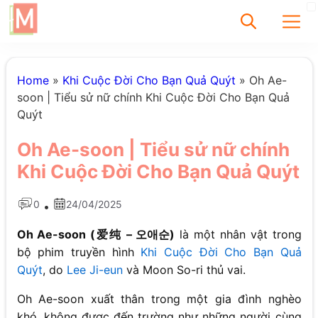
✕
Home
»
Khi Cuộc Đời Cho Bạn Quả Quýt
»
Oh Ae-
soon | Tiểu sử nữ chính Khi Cuộc Đời Cho Bạn Quả
Quýt
Tìm
Oh Ae-soon | Tiểu sử nữ chính
Chưa có bài viết
Khi Cuộc Đời Cho Bạn Quả Quýt
được tìm thấy
0
24/04/2025
•
Oh Ae-soon (爱纯 – 오애순)
là một nhân vật trong
bộ phim truyền hình
Khi Cuộc Đời Cho Bạn Quả
Quýt
, do
Lee Ji-eun
và Moon So-ri thủ vai.
Oh Ae-soon xuất thân trong một gia đình nghèo
khó, không được đến trường như những người cùng