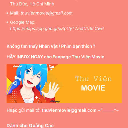
Thủ Đức, Hồ Chí Minh
Mail:
thuvienmovie@gmail.com
Google Map:
https://maps.app.goo.gl/x3pUyT75xfCD6sCw6
Không tìm thấy Nhân Vật / Phim bạn thích ?
HÃY INBOX NGAY cho Fanpage Thư Viện Movie
Hoặc
gửi mail tới
thuvienmovie@gmail.com
~^______^~
Dành cho Quảng Cáo