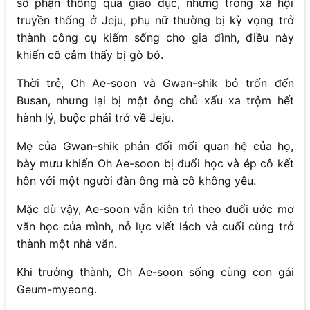
số phận thông qua giáo dục, nhưng trong xã hội
truyền thống ở Jeju, phụ nữ thường bị kỳ vọng trở
thành công cụ kiếm sống cho gia đình, điều này
khiến cô cảm thấy bị gò bó.
Thời trẻ, Oh Ae-soon và Gwan-shik bỏ trốn đến
Busan, nhưng lại bị một ông chủ xấu xa trộm hết
hành lý, buộc phải trở về Jeju.
Mẹ của Gwan-shik phản đối mối quan hệ của họ,
bày mưu khiến Oh Ae-soon bị đuổi học và ép cô kết
hôn với một người đàn ông mà cô không yêu.
Mặc dù vậy, Ae-soon vẫn kiên trì theo đuổi ước mơ
văn học của mình, nỗ lực viết lách và cuối cùng trở
thành một nhà văn.
Khi trưởng thành, Oh Ae-soon sống cùng con gái
Geum-myeong.