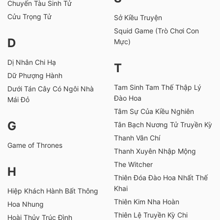
Chuyến Tàu Sinh Tử
Cửu Trọng Tử
Sở Kiều Truyện
Squid Game (Trò Chơi Con
D
Mực)
Dị Nhân Chi Hạ
T
Dữ Phượng Hành
Tam Sinh Tam Thế Thập Lý
Dưới Tán Cây Có Ngôi Nhà
Đào Hoa
Mái Đỏ
Tâm Sự Của Kiều Nghiên
G
Tân Bạch Nương Tử Truyền Kỳ
Thanh Vân Chí
Game of Thrones
Thanh Xuyên Nhập Mộng
The Witcher
H
Thiên Đóa Đào Hoa Nhất Thế
Khai
Hiệp Khách Hành Bất Thông
Thiên Kim Nha Hoàn
Hoa Nhung
Thiên Lệ Truyền Kỳ Chi
Hoài Thủy Trúc Đình