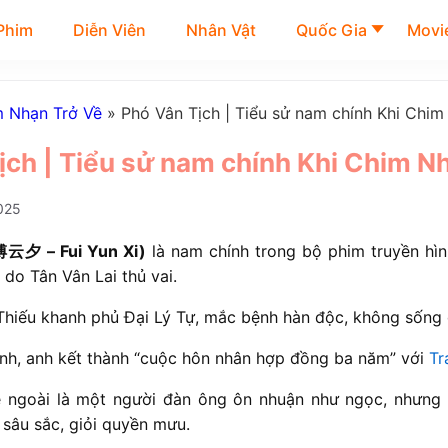
Phim
Diễn Viên
Nhân Vật
Quốc Gia
Movie
m Nhạn Trở Về
»
Phó Vân Tịch | Tiểu sử nam chính Khi Chim
ịch | Tiểu sử nam chính Khi Chim N
025
傅云夕 – Fui Yun Xi)
là nam chính trong bộ phim truyền hì
do Tân Vân Lai thủ vai.
Thiếu khanh phủ Đại Lý Tự, mắc bệnh hàn độc, không sống 
ình, anh kết thành “cuộc hôn nhân hợp đồng ba năm” với
Tr
 ngoài là một người đàn ông ôn nhuận như ngọc, nhưng 
 sâu sắc, giỏi quyền mưu.