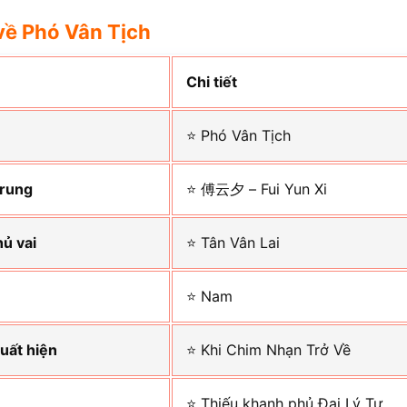
về Phó Vân Tịch
Chi tiết
⭐ Phó Vân Tịch
Trung
⭐ 傅云夕 – Fui Yun Xi
hủ vai
⭐ Tân Vân Lai
⭐ Nam
uất hiện
⭐ Khi Chim Nhạn Trở Về
⭐ Thiếu khanh phủ Đại Lý Tự