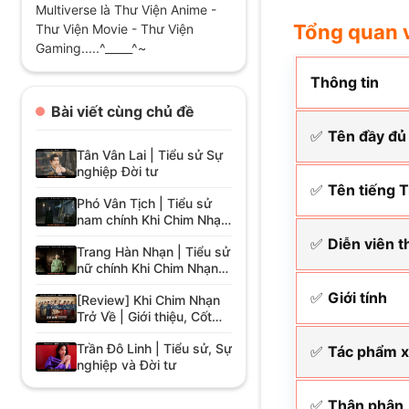
Multiverse là Thư Viện Anime -
Tổng quan 
Thư Viện Movie - Thư Viện
Gaming.....^_____^~
Thông tin
Bài viết cùng chủ đề
✅
Tên đầy đủ
Tân Vân Lai | Tiểu sử Sự
nghiệp Đời tư
✅
Tên tiếng 
Phó Vân Tịch | Tiểu sử
nam chính Khi Chim Nhạn
Trở Về
✅
Diễn viên t
Trang Hàn Nhạn | Tiểu sử
nữ chính Khi Chim Nhạn
Trở Về
✅
Giới tính
[Review] Khi Chim Nhạn
Trở Về | Giới thiệu, Cốt
truyện, Diễn viên
Trần Đô Linh | Tiểu sử, Sự
✅
Tác phẩm x
nghiệp và Đời tư
✅
Thân phận