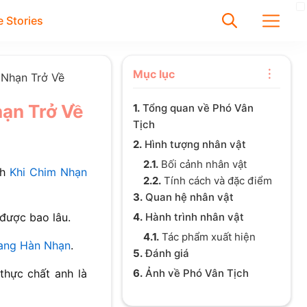
 Stories
✕
Mục lục
 Nhạn Trở Về
hạn Trở Về
1.
Tổng quan về Phó Vân
Tìm
Tịch
Chưa có bài viết được tìm
2.
Hình tượng nhân vật
thấy
2.1.
Bối cảnh nhân vật
nh
Khi Chim Nhạn
2.2.
Tính cách và đặc điểm
3.
Quan hệ nhân vật
4.
Hành trình nhân vật
được bao lâu.
4.1.
Tác phẩm xuất hiện
ang Hàn Nhạn
.
5.
Đánh giá
6.
Ảnh về Phó Vân Tịch
thực chất anh là