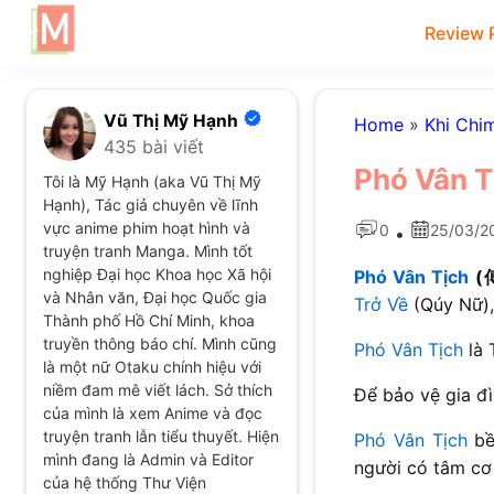
Review 
Vũ Thị Mỹ Hạnh
Home
»
Khi Chi
435 bài viết
Phó Vân T
Tôi là Mỹ Hạnh (aka Vũ Thị Mỹ
Hạnh), Tác giả chuyên về lĩnh
vực anime phim hoạt hình và
0
25/03/2
•
truyện tranh Manga. Mình tốt
nghiệp Đại học Khoa học Xã hội
Phó Vân Tịch
(
và Nhân văn, Đại học Quốc gia
Trở Về
(Qúy Nữ), 
Thành phố Hồ Chí Minh, khoa
truyền thông báo chí. Mình cũng
Phó Vân Tịch
là 
là một nữ Otaku chính hiệu với
niềm đam mê viết lách. Sở thích
Để bảo vệ gia đ
của mình là xem Anime và đọc
truyện tranh lẫn tiểu thuyết. Hiện
Phó Vân Tịch
bề
mình đang là Admin và Editor
người có tâm cơ
của hệ thống Thư Viện