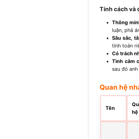
Tính cách và
Thông min
luận, phá án
Sâu sắc, t
tính toán r
Có trách n
Tình cảm 
sau đó anh
Quan hệ nh
Qu
Tên
hệ