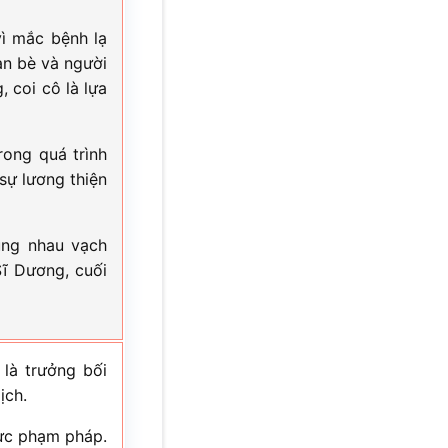
vì mắc bệnh lạ
ạn bè và người
 coi cô là lựa
rong quá trình
sự lương thiện
ùng nhau vạch
Sĩ Dương, cuối
là trưởng bối
ịch.
lực phạm pháp.