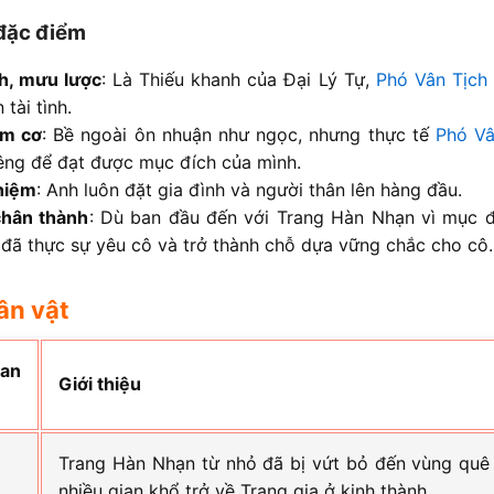
 đặc điểm
h, mưu lược
: Là Thiếu khanh của Đại Lý Tự,
Phó Vân Tịch
 tài tình.
âm cơ
: Bề ngoài ôn nhuận như ngọc, nhưng thực tế
Phó Vâ
iêng để đạt được mục đích của mình.
hiệm
: Anh luôn đặt gia đình và người thân lên hàng đầu.
chân thành
: Dù ban đầu đến với Trang Hàn Nhạn vì mục đ
 đã thực sự yêu cô và trở thành chỗ dựa vững chắc cho cô.
ân vật
an
Giới thiệu
Trang Hàn Nhạn từ nhỏ đã bị vứt bỏ đến vùng quê
nhiều gian khổ trở về Trang gia ở kinh thành.