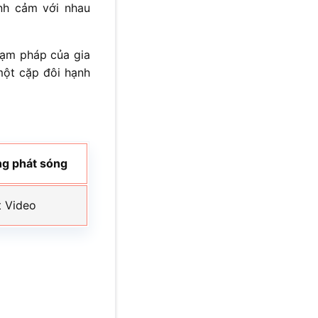
nh cảm với nhau
phạm pháp của gia
một cặp đôi hạnh
ng phát sóng
t Video