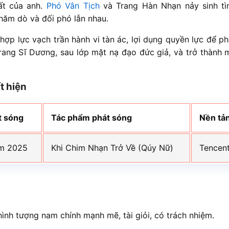
ất của anh.
Phó Vân Tịch
và Trang Hàn Nhạn nảy sinh tì
thăm dò và đối phó lẫn nhau.
hợp lực vạch trần hành vi tàn ác, lợi dụng quyền lực để 
Trang Sĩ Dương, sau lớp mặt nạ đạo đức giả, và trở thành 
t hiện
t sóng
Tác phẩm phát sóng
Nền tả
ăm 2025
Khi Chim Nhạn Trở Về (Qúy Nữ)
Tencen
hình tượng nam chính mạnh mẽ, tài giỏi, có trách nhiệm.