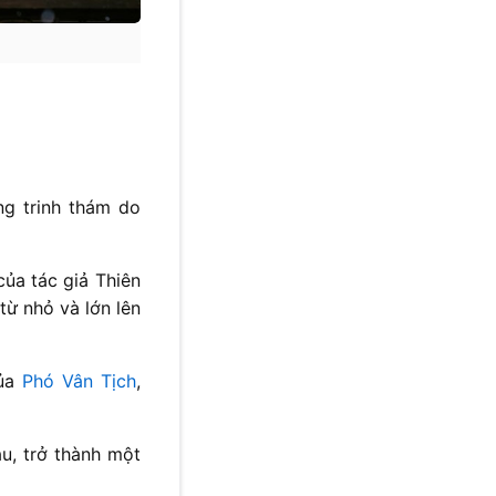
ng trinh thám do
ủa tác giả Thiên
từ nhỏ và lớn lên
của
Phó Vân Tịch
,
au, trở thành một