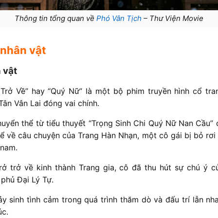
Thông tin tổng quan về
Phó Vân Tịch
– Thư Viện Movie
 nhân vật
 vật
Trở Về” hay “Quý Nữ” là một bộ phim truyền hình cổ tra
Tân Vân Lai đóng vai chính.
uyển thể từ tiểu thuyết “Trọng Sinh Chi Quý Nữ Nan Cầu” c
ể về câu chuyện của Trang Hàn Nhạn, một cô gái bị bỏ rơi 
 nam.
trở trở về kinh thành Trang gia, cô đã thu hút sự chú ý 
phủ Đại Lý Tự.
y sinh tình cảm trong quá trình thăm dò và đấu trí lẫn nh
úc.