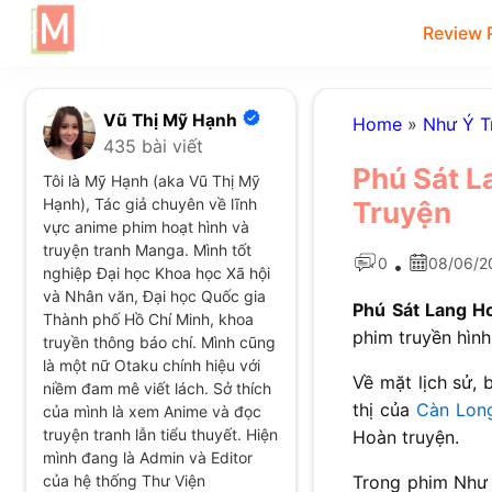
Review 
Vũ Thị Mỹ Hạnh
Home
»
Như Ý T
435 bài viết
Phú Sát L
Tôi là Mỹ Hạnh (aka Vũ Thị Mỹ
Hạnh), Tác giả chuyên về lĩnh
Truyện
vực anime phim hoạt hình và
truyện tranh Manga. Mình tốt
0
08/06/2
•
nghiệp Đại học Khoa học Xã hội
và Nhân văn, Đại học Quốc gia
Phú Sát Lang 
Thành phố Hồ Chí Minh, khoa
phim truyền hìn
truyền thông báo chí. Mình cũng
là một nữ Otaku chính hiệu với
Về mặt lịch sử,
niềm đam mê viết lách. Sở thích
thị của
Càn Lon
của mình là xem Anime và đọc
truyện tranh lẫn tiểu thuyết. Hiện
Hoàn truyện.
mình đang là Admin và Editor
của hệ thống Thư Viện
Trong phim Như Ý