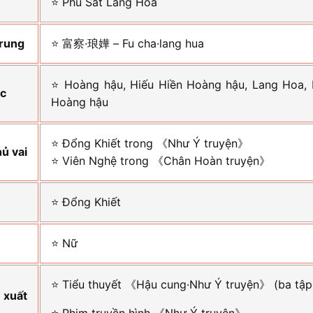
⭐ Phú Sát Lang Hoa
Trung
⭐ 富察·琅嬅 – Fu cha·lang hua
⭐ Hoàng hậu, Hiếu Hiền Hoàng hậu, Lang Hoa, P
ác
Hoàng hậu
⭐ Đổng Khiết trong 《Như Ý truyện》
hủ vai
⭐ Viên Nghệ trong 《Chân Hoàn truyện》
⭐ Đổng Khiết
⭐ Nữ
⭐ Tiểu thuyết 《Hậu cung·Như Ý truyện》 (ba tập
 xuất