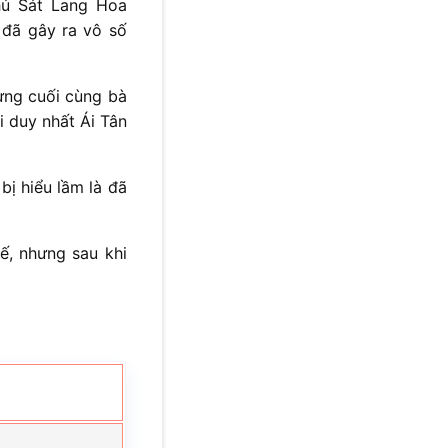
hú Sát Lang Hoa
 đã gây ra vô số
ưng cuối cùng bà
i duy nhất Ái Tân
bị hiểu lầm là đã
ế, nhưng sau khi