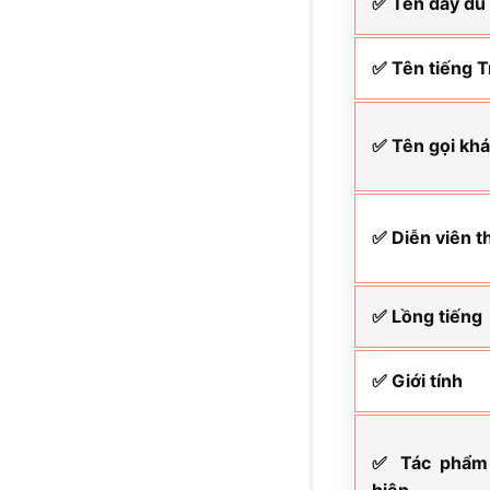
✅ Tên đầy đủ
✅ Tên tiếng 
✅ Tên gọi kh
✅ Diễn viên t
✅ Lồng tiếng
✅ Giới tính
✅ Tác phẩm