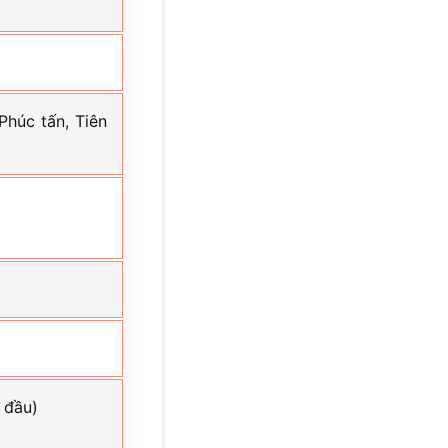
húc tấn, Tiên
 đầu)