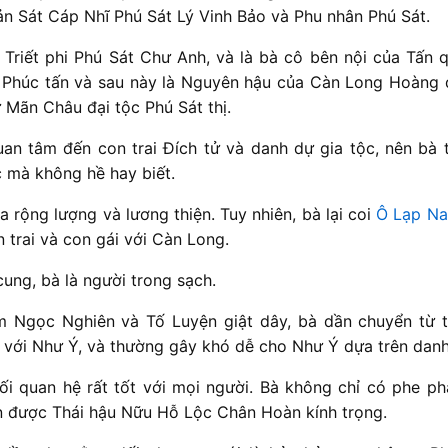
ản Sát Cáp Nhĩ Phú Sát Lý Vinh Bảo và Phu nhân Phú Sát.
 Triết phi Phú Sát Chư Anh, và là bà cô bên nội của Tấn 
 Phúc tấn và sau này là Nguyên hậu của Càn Long Hoàng 
 Mãn Châu đại tộc Phú Sát thị.
uan tâm đến con trai Đích tử và danh dự gia tộc, nên bà t
c mà không hề hay biết.
ra rộng lượng và lương thiện. Tuy nhiên, bà lại coi
Ô Lạp Na
n trai và con gái với Càn Long.
cung, bà là người trong sạch.
 Ngọc Nghiên và Tố Luyện giật dây, bà dần chuyển từ t
i với Như Ý, và thường gây khó dễ cho Như Ý dựa trên danh
ối quan hệ rất tốt với mọi người. Bà không chỉ có phe phá
 được Thái hậu Nữu Hỗ Lộc Chân Hoàn kính trọng.