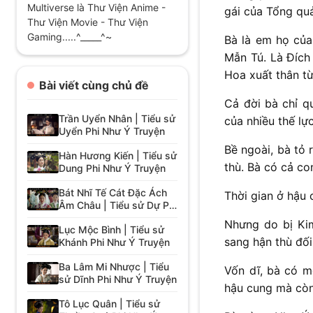
Multiverse là Thư Viện Anime -
gái của Tổng qu
Thư Viện Movie - Thư Viện
Gaming.....^_____^~
Bà là em họ của
Mẫn Tú. Là Đích
Hoa xuất thân từ
Bài viết cùng chủ đề
Cả đời bà chỉ q
Trần Uyển Nhân | Tiểu sử
của nhiều thế lự
Uyển Phi Như Ý Truyện
Bề ngoài, bà tỏ 
Hàn Hương Kiến | Tiểu sử
thù. Bà có cả co
Dung Phi Như Ý Truyện
Bát Nhĩ Tế Cát Đặc Ách
Thời gian ở hậu 
Âm Châu | Tiểu sử Dự Phi
Như Ý Truyện
Nhưng do bị Kim
Lục Mộc Bình | Tiểu sử
sang hận thù đố
Khánh Phi Như Ý Truyện
Ba Lâm Mi Nhược | Tiểu
Vốn dĩ, bà có m
sử Dĩnh Phi Như Ý Truyện
hậu cung mà còn
Tô Lục Quân | Tiểu sử