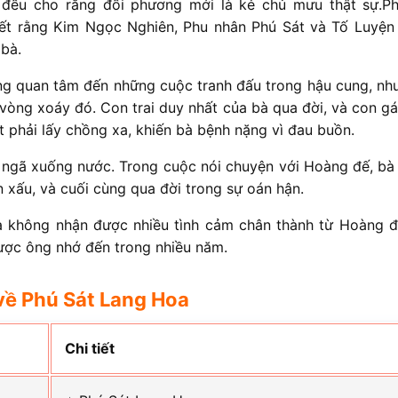
đều cho rằng đối phương mới là kẻ chủ mưu thật sự.P
ết rằng Kim Ngọc Nghiên, Phu nhân Phú Sát và Tố Luyện
 bà.
g quan tâm đến những cuộc tranh đấu trong hậu cung, nh
vòng xoáy đó. Con trai duy nhất của bà qua đời, và con gá
 phải lấy chồng xa, khiến bà bệnh nặng vì đau buồn.
ị ngã xuống nước. Trong cuộc nói chuyện với Hoàng đế, bà 
 xấu, và cuối cùng qua đời trong sự oán hận.
à không nhận được nhiều tình cảm chân thành từ Hoàng đ
được ông nhớ đến trong nhiều năm.
về Phú Sát Lang Hoa
Chi tiết