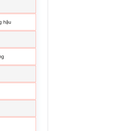
g hậu
ng