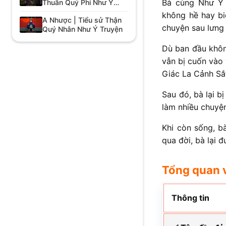
Bà cùng Như Ý 
Thuần Quý Phi Như Ý
Truyện
không hề hay bi
A Nhược | Tiểu sử Thận
chuyện sau lưng
Quý Nhân Như Ý Truyện
Dù ban đầu khôn
vẫn bị cuốn vào 
Giác La Cảnh Sắt
Sau đó, bà lại b
làm nhiều chuyện
Khi còn sống, b
qua đời, bà lại 
Tổng quan 
Thông tin