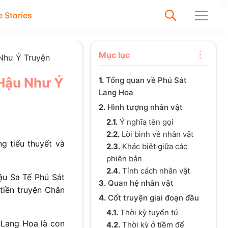
 Stories
✕
Mục lục
Như Ý Truyện
 Hậu Như Ý
1.
Tổng quan về Phú Sát
Tìm
Lang Hoa
Chưa có bài viết được tìm
2.
Hình tượng nhân vật
thấy
2.1.
Ý nghĩa tên gọi
2.2.
Lời bình về nhân vật
g tiểu thuyết và
2.3.
Khác biệt giữa các
phiên bản
2.4.
Tính cách nhân vật
ậu Sa Tế Phú Sát
3.
Quan hệ nhân vật
tiền truyện Chân
4.
Cốt truyện giai đoạn đầu
4.1.
Thời kỳ tuyển tú
t Lang Hoa là con
4.2.
Thời kỳ ở tiềm để