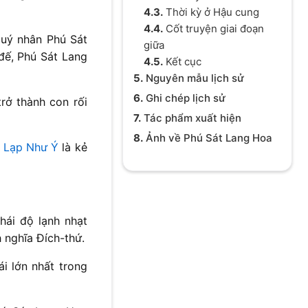
4.3.
Thời kỳ ở Hậu cung
4.4.
Cốt truyện giai đoạn
quý nhân Phú Sát
giữa
đế, Phú Sát Lang
4.5.
Kết cục
5.
Nguyên mẫu lịch sử
6.
Ghi chép lịch sử
rở thành con rối
7.
Tác phẩm xuất hiện
8.
Ảnh về Phú Sát Lang Hoa
 Lạp Như Ý
là kẻ
hái độ lạnh nhạt
 nghĩa Đích-thứ.
i lớn nhất trong