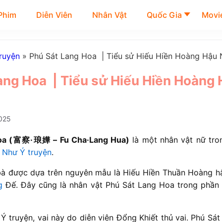
Phim
Diễn Viên
Nhân Vật
Quốc Gia
Movie
ruyện
»
Phú Sát Lang Hoa | Tiểu sử Hiếu Hiền Hoàng Hậu 
ang Hoa | Tiểu sử Hiếu Hiền Hoàng
025
Hoa (富察·琅嬅 – Fu Cha·Lang Hua)
là một nhân vật nữ tron
h
Như Ý truyện
.
 bà được dựa trên nguyên mẫu là Hiếu Hiền Thuần Hoàng h
g
Đế. Đây cũng là nhân vật Phú Sát Lang Hoa trong phần 
 truyện, vai này do diễn viên Đổng Khiết thủ vai. Phú Sá