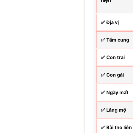
hiện
✅ Địa vị
✅ Tẩm cung
✅ Con trai
✅ Con gái
✅ Ngày mất
✅ Lăng mộ
✅ Bài thơ liê