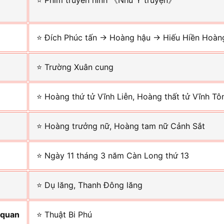
⭐ Phim truyền hình 《Như Ý truyện》
⭐ Đích Phúc tấn → Hoàng hậu → Hiếu Hiền Hoàn
⭐ Trường Xuân cung
⭐ Hoàng thứ tử Vĩnh Liễn, Hoàng thất tử Vĩnh Tô
⭐ Hoàng trưởng nữ, Hoàng tam nữ Cảnh Sắt
⭐ Ngày 11 tháng 3 năm Càn Long thứ 13
⭐ Dụ lăng, Thanh Đông lăng
n quan
⭐ Thuật Bi Phú