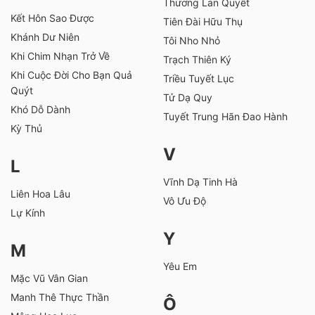
Thương Lan Quyết
Kết Hôn Sao Được
Tiên Đài Hữu Thụ
Khánh Dư Niên
Tôi Nho Nhỏ
Khi Chim Nhạn Trở Về
Trạch Thiên Ký
Khi Cuộc Đời Cho Bạn Quả
Triều Tuyết Lục
Quýt
Tử Dạ Quy
Khó Dỗ Dành
Tuyết Trung Hãn Đao Hành
Kỳ Thủ
V
L
Vĩnh Dạ Tinh Hà
Liên Hoa Lâu
Vô Ưu Độ
Lự Kính
Y
M
Yêu Em
Mặc Vũ Vân Gian
Manh Thê Thực Thần
Ô