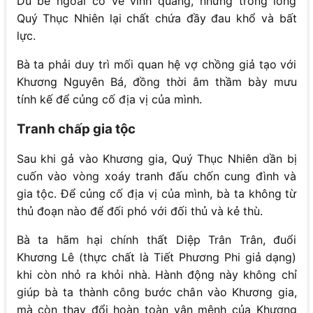
Dù bề ngoài có vẻ vinh quang, nhưng trong lòng
Quý Thục Nhiên lại chất chứa đầy đau khổ và bất
lực.
Bà ta phải duy trì mối quan hệ vợ chồng giả tạo với
Khương Nguyên Bá, đồng thời âm thầm bày mưu
tính kế để củng cố địa vị của mình.
Tranh chấp gia tộc
Sau khi gả vào Khương gia, Quý Thục Nhiên dần bị
cuốn vào vòng xoáy tranh đấu chốn cung đình và
gia tộc. Để củng cố địa vị của mình, bà ta không từ
thủ đoạn nào để đối phó với đối thủ và kẻ thù.
Bà ta hãm hại chính thất Diệp Trân Trân, đuổi
Khương Lê (thực chất là Tiết Phương Phi giả dạng)
khi còn nhỏ ra khỏi nhà. Hành động này không chỉ
giúp bà ta thành công bước chân vào Khương gia,
mà còn thay đổi hoàn toàn vận mệnh của Khương