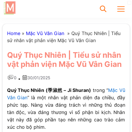
✕
Home
»
Mặc Vũ Vân Gian
»
Quý Thục Nhiên | Tiểu
sử nhân vật phản viện Mặc Vũ Vân Gian
Tìm
Quý Thục Nhiên | Tiểu sử nhân
Chưa có bài viết
vật phản viện Mặc Vũ Vân Gian
được tìm thấy
0
30/01/2025
•
Quý Thục Nhiên (季淑然 – Ji Shuran)
trong “
Mặc Vũ
Vân Gian
” là một nhân vật phản diện đa chiều, đầy
phức tạp. Nàng vừa đáng trách vì những thủ đoạn
tàn độc, vừa đáng thương vì số phận bi kịch. Nhân
vật này đã góp phần tạo nên những cao trào cảm
xúc cho bộ phim.