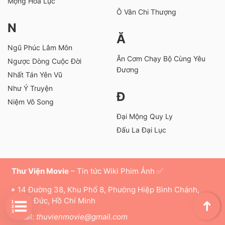
Mộng Hoa Lục
Ô Vân Chi Thượng
N
Ă
Ngũ Phúc Lâm Môn
Ăn Cơm Chạy Bộ Cùng Yêu
Ngược Dòng Cuộc Đời
Đương
Nhất Tán Yên Vũ
Như Ý Truyện
Đ
Niệm Vô Song
Đại Mộng Quy Ly
Đấu La Đại Lục
Thư Viện Movie
– Tin tức Wiki Phim Ảnh ✅
14 Đường 38, Khu Phố 8, Phường Hiệp Bình Chánh,
Thủ Đức, Hồ Chí Minh
➜
Mail:
thuvienmovie@gmail.com