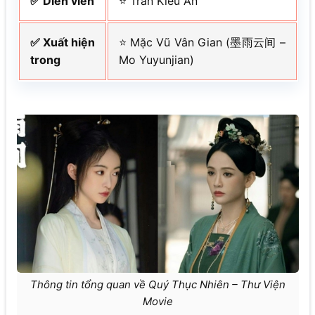
✅ Diễn viên
⭐ Trần Kiều Ân
✅ Xuất hiện
⭐ Mặc Vũ Vân Gian (墨雨云间 –
trong
Mo Yuyunjian)
Thông tin tổng quan về Quý Thục Nhiên – Thư Viện
Movie