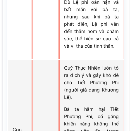
Dù Lệ phi oán hận và
bất mãn với bà ta,
nhưng sau khi bà ta
phát điên, Lệ phi vẫn
đến thăm nom và chăm
sóc, thể hiện sự cao cả
và vị tha của tình thân.
Quý Thục Nhiên luôn tỏ
ra địch ý và gây khó dễ
cho Tiết Phương Phi
(người giả dạng Khương
Lê).
Bà ta hãm hại Tiết
Phương Phi, cố gắng
khiến nàng không thể
Con
sống yên ổn trong