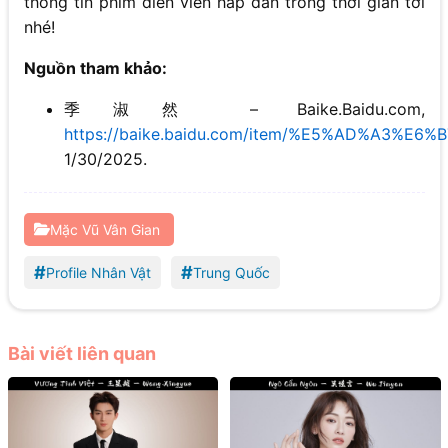
thông tin phim diễn viên hấp dẫn trong thời gian tới
nhé!
Nguồn tham khảo:
季淑然 – Baike.Baidu.com,
https://baike.baidu.com/item/%E5%AD%A3%E6
1/30/2025.
Mặc Vũ Vân Gian
#
#
Profile Nhân Vật
Trung Quốc
Bài viết liên quan