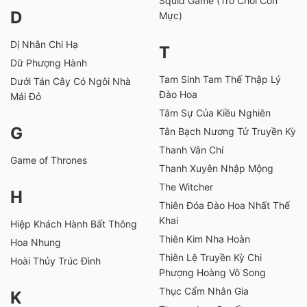
Squid Game (Trò Chơi Con
D
Mực)
Dị Nhân Chi Hạ
T
Dữ Phượng Hành
Tam Sinh Tam Thế Thập Lý
Dưới Tán Cây Có Ngôi Nhà
Đào Hoa
Mái Đỏ
Tâm Sự Của Kiều Nghiên
G
Tân Bạch Nương Tử Truyền Kỳ
Thanh Vân Chí
Game of Thrones
Thanh Xuyên Nhập Mộng
The Witcher
H
Thiên Đóa Đào Hoa Nhất Thế
Khai
Hiệp Khách Hành Bất Thông
Thiên Kim Nha Hoàn
Hoa Nhung
Thiên Lệ Truyền Kỳ Chi
Hoài Thủy Trúc Đình
Phượng Hoàng Vô Song
Thục Cẩm Nhân Gia
K