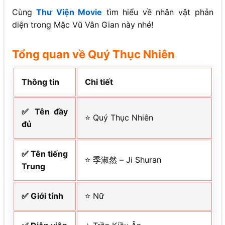
Cùng
Thư Viện Movie
tìm hiểu về nhân vật phản
diện trong Mặc Vũ Vân Gian này nhé!
Tổng quan về Quý Thục Nhiên
Thông tin
Chi tiết
✅ Tên đầy
⭐ Quý Thục Nhiên
đủ
✅ Tên tiếng
⭐ 季淑然 – Ji Shuran
Trung
✅ Giới tính
⭐ Nữ