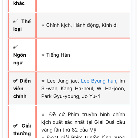
khác
✅ Thể
⭐ Chính kịch, Hành động, Kinh dị
loại
✅
Ngôn
⭐ Tiếng Hàn
ngữ
✅ Diễn
⭐ Lee Jung-jae,
Lee Byung-hun
, Im
viên
Si-wan, Kang Ha-neul, Wi Ha-joon,
chính
Park Gyu-young, Jo Yu-ri
⭐ Đề cử Phim truyền hình chính
kịch xuất sắc nhất tại Giải Quả cầu
✅ Giải
vàng lần thứ 82 của Mỹ
thưởng
⭐ Đoạt giải Phim truyền hình nước