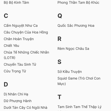
Bộ Bộ Kinh Tâm
Phong Thần Tam Bộ Khúc
C
Q
Cẩm Nguyệt Như Ca
Quốc Sắc Phương Hoa
Câu Chuyện Của Hoa Hồng
R
Chân Hoàn Truyện
Chiết Yêu
Rèm Ngọc Châu Sa
Chúa Tể Những Chiếc Nhẫn
(LOTR)
S
Chuyến Tàu Sinh Tử
Cửu Trọng Tử
Sở Kiều Truyện
Squid Game (Trò Chơi Con
D
Mực)
Dị Nhân Chi Hạ
T
Dữ Phượng Hành
Tam Sinh Tam Thế Thập Lý
Dưới Tán Cây Có Ngôi Nhà