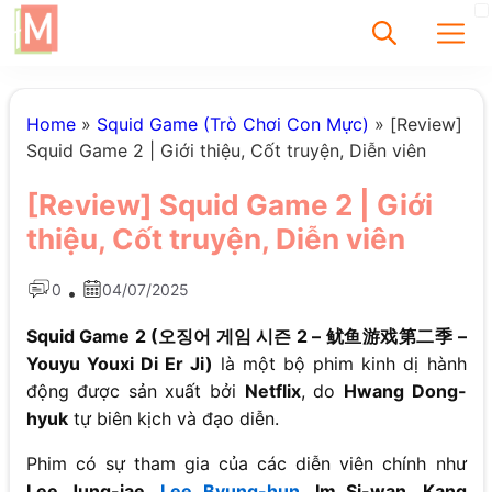
✕
Home
»
Squid Game (Trò Chơi Con Mực)
»
[Review]
Squid Game 2 | Giới thiệu, Cốt truyện, Diễn viên
Tìm
[Review] Squid Game 2 | Giới
Chưa có bài viết
thiệu, Cốt truyện, Diễn viên
được tìm thấy
0
04/07/2025
•
Squid Game 2 (오징어 게임 시즌 2 – 鱿鱼游戏第二季 –
Youyu Youxi Di Er Ji)
là một bộ phim kinh dị hành
động được sản xuất bởi
Netflix
, do
Hwang Dong-
hyuk
tự biên kịch và đạo diễn.
Phim có sự tham gia của các diễn viên chính như
Lee Jung-jae
,
Lee Byung-hun
,
Im Si-wan
,
Kang