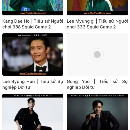
Kang Dae Ho | Tiểu sử Người
Lee Myung gi | Tiểu sử Người
chơi 388 Squid Game 2
chơi 333 Squid Game 2
Lee Byung Hun | Tiểu sử Sự
Gong Yoo | Tiểu sử Sự
nghiệp Đời tư
nghiệp Đời tư