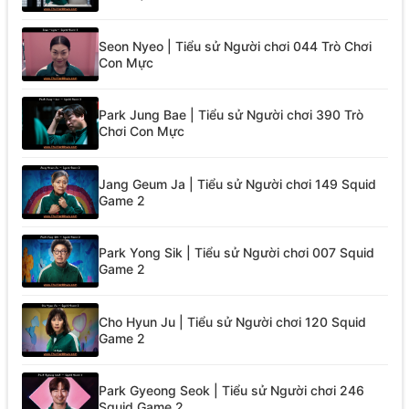
Seon Nyeo | Tiểu sử Người chơi 044 Trò Chơi
Con Mực
Park Jung Bae | Tiểu sử Người chơi 390 Trò
Chơi Con Mực
Jang Geum Ja | Tiểu sử Người chơi 149 Squid
Game 2
Park Yong Sik | Tiểu sử Người chơi 007 Squid
Game 2
Cho Hyun Ju | Tiểu sử Người chơi 120 Squid
Game 2
Park Gyeong Seok | Tiểu sử Người chơi 246
Squid Game 2