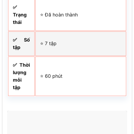
✅
Trạng
⭐ Đã hoàn thành
thái
✅ Số
⭐ 7 tập
tập
✅ Thời
lượng
⭐ 60 phút
mỗi
tập