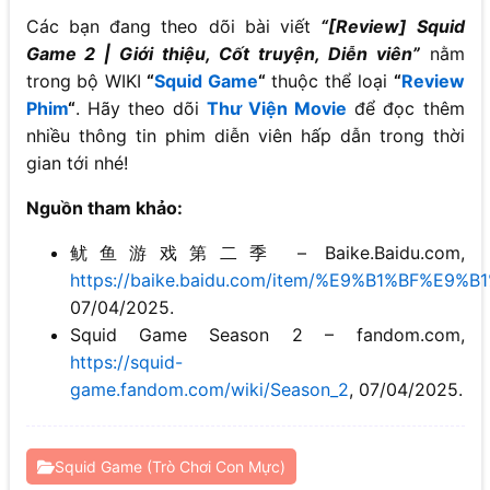
Các bạn đang theo dõi bài viết
“[Review] Squid
Game 2 | Giới thiệu, Cốt truyện, Diễn viên”
nằm
trong bộ WIKI
“
Squid Game
“
thuộc thể loại
“
Review
Phim
“
. Hãy theo dõi
Thư Viện Movie
để đọc thêm
nhiều thông tin phim diễn viên hấp dẫn trong thời
gian tới nhé!
Nguồn tham khảo:
鱿鱼游戏第二季 – Baike.Baidu.com,
https://baike.baidu.com/item/%E9%B1%BF
07/04/2025.
Squid Game Season 2 – fandom.com,
https://squid-
game.fandom.com/wiki/Season_2
, 07/04/2025.
Squid Game (Trò Chơi Con Mực)