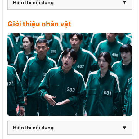
Hiển thị nội dung
Giới thiệu nhân vật
Hiển thị nội dung