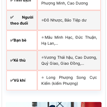
✅Tình địch
Phượng Minh, Cao Dương
✅Người
⭐Đỗ Nhược, Bảo Tiệp dư
theo đuổi
⭐Mâu Minh Hạc, Đức Thuận,
✅Bạn bè
Hạ Lan,…
⭐Vương Thái hậu, Cao Dương,
✅Kẻ thù
Quỷ Giao, Giao Đồng,…
⭐Long Phượng Song Cực
✅Vũ khí
Kiếm (kiếm Phượng)