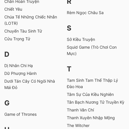
R
Chân Hoàn Truyện
Chiết Yêu
Rèm Ngọc Châu Sa
Chúa Tể Những Chiếc Nhẫn
(LOTR)
S
Chuyến Tàu Sinh Tử
Cửu Trọng Tử
Sở Kiều Truyện
Squid Game (Trò Chơi Con
D
Mực)
Dị Nhân Chi Hạ
T
Dữ Phượng Hành
Tam Sinh Tam Thế Thập Lý
Dưới Tán Cây Có Ngôi Nhà
Đào Hoa
Mái Đỏ
Tâm Sự Của Kiều Nghiên
G
Tân Bạch Nương Tử Truyền Kỳ
Thanh Vân Chí
Game of Thrones
Thanh Xuyên Nhập Mộng
The Witcher