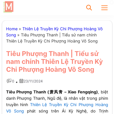
✕
Home
»
Thiên Lệ Truyền Kỳ Chi Phượng Hoàng Vô
Song
»
Tiêu Phượng Thanh | Tiểu sử nam chính
Thiên Lệ Truyền Kỳ Chi Phượng Hoàng Vô Song
Tìm
Tiêu Phượng Thanh | Tiểu sử
Chưa có bài viết
nam chính Thiên Lệ Truyền Kỳ
được tìm thấy
Chi Phượng Hoàng Vô Song
0
23/11/2024
•
Tiêu Phượng Thanh (萧凤青 – Xiao Fengqing)
, biệt
danh Phượng Thanh, Ngũ đệ, là nhân vật trong phim
truyền hình
Thiên Lệ Truyền Kỳ Chi Phượng Hoàng
Vô Song
phát sóng trên Ái Kỳ Nghệ, do Trịnh