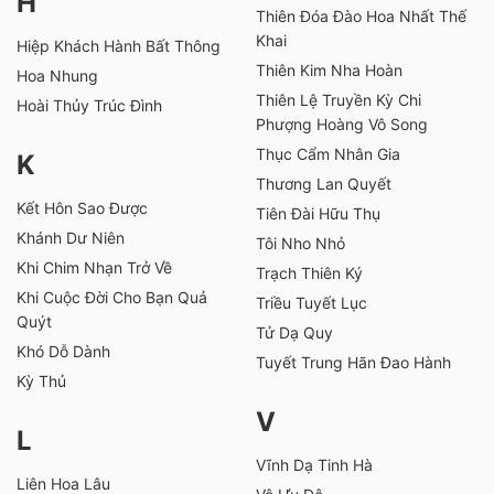
H
Thiên Đóa Đào Hoa Nhất Thế
Khai
Hiệp Khách Hành Bất Thông
Thiên Kim Nha Hoàn
Hoa Nhung
Thiên Lệ Truyền Kỳ Chi
Hoài Thủy Trúc Đình
Phượng Hoàng Vô Song
Thục Cẩm Nhân Gia
K
Thương Lan Quyết
Kết Hôn Sao Được
Tiên Đài Hữu Thụ
Khánh Dư Niên
Tôi Nho Nhỏ
Khi Chim Nhạn Trở Về
Trạch Thiên Ký
Khi Cuộc Đời Cho Bạn Quả
Triều Tuyết Lục
Quýt
Tử Dạ Quy
Khó Dỗ Dành
Tuyết Trung Hãn Đao Hành
Kỳ Thủ
V
L
Vĩnh Dạ Tinh Hà
Liên Hoa Lâu