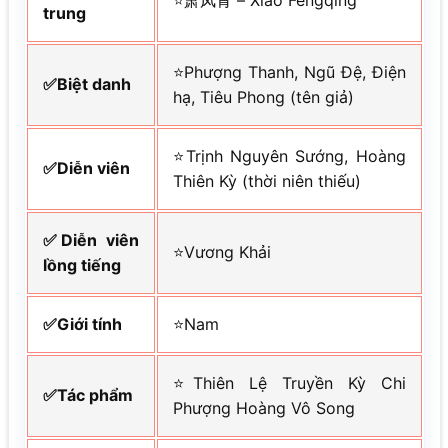
⭐萧凤青 – Xiao Fengqing
trung
⭐Phượng Thanh, Ngũ Đệ, Điện
✅Biệt danh
hạ, Tiêu Phong (tên giả)
⭐Trịnh Nguyên Sướng, Hoàng
✅Diễn viên
Thiên Kỳ (thời niên thiếu)
✅Diễn viên
⭐Vương Khải
lồng tiếng
✅Giới tính
⭐Nam
⭐Thiên Lệ Truyền Kỳ Chi
✅Tác phẩm
Phượng Hoàng Vô Song