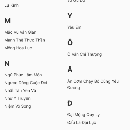
Vô Ưu Độ
Lự Kính
Y
M
Yêu Em
Mặc Vũ Vân Gian
Manh Thê Thực Thần
Ô
Mộng Hoa Lục
Ô Vân Chi Thượng
N
Ă
Ngũ Phúc Lâm Môn
Ăn Cơm Chạy Bộ Cùng Yêu
Ngược Dòng Cuộc Đời
Đương
Nhất Tán Yên Vũ
Như Ý Truyện
Đ
Niệm Vô Song
Đại Mộng Quy Ly
Đấu La Đại Lục