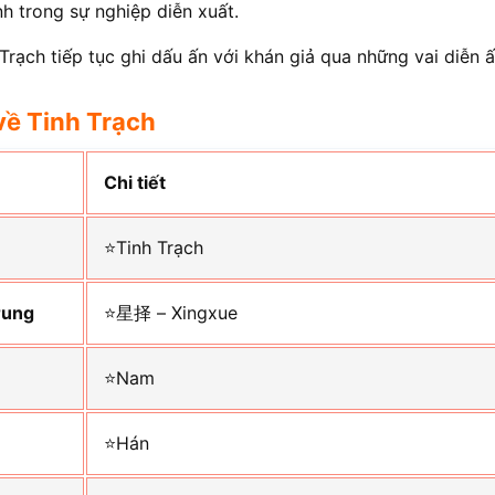
h trong sự nghiệp diễn xuất.
rạch tiếp tục ghi dấu ấn với khán giả qua những vai diễn 
về Tinh Trạch
Chi tiết
⭐Tinh Trạch
rung
⭐星择 – Xingxue
⭐Nam
⭐Hán