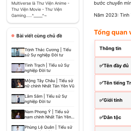
bước chuyển mìn
Multiverse là Thư Viện Anime -
Thư Viện Movie - Thư Viện
Năm 2023: Tinh T
Gaming.....^_____^~
Tổng quan 
Bài viết cùng chủ đề
Thông tin
Trịnh Thác Cương | Tiểu
sử Sự nghiệp Đời tư
Tinh Trạch | Tiểu sử Sự
✅Tên đầy đủ
nghiệp Đời tư
Mộng Tây Châu | Tiểu sử
✅Tên tiếng T
nữ chính Nhất Tán Yên Vũ
Lâm Sâm | Tiểu sử Sự
✅Giới tính
nghiệp Đời tư
Nam Phong Ý | Tiểu sử
nam chính Nhất Tán Yên
✅Dân tộc
Vũ
Phùng Lệ Quân | Tiểu sử