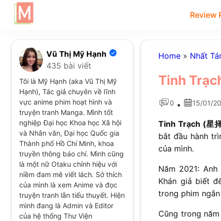
Review 
Vũ Thị Mỹ Hạnh
Home
»
Nhất Tá
435 bài viết
Tinh Trạch
Tôi là Mỹ Hạnh (aka Vũ Thị Mỹ
Hạnh), Tác giả chuyên về lĩnh
vực anime phim hoạt hình và
0
15/01/2
•
truyện tranh Manga. Mình tốt
nghiệp Đại học Khoa học Xã hội
Tinh Trạch (星择
và Nhân văn, Đại học Quốc gia
bắt đầu hành tr
Thành phố Hồ Chí Minh, khoa
của mình.
truyền thông báo chí. Mình cũng
là một nữ Otaku chính hiệu với
Năm 2021: Anh m
niềm đam mê viết lách. Sở thích
Khán giả biết 
của mình là xem Anime và đọc
trong phim ngắn 
truyện tranh lẫn tiểu thuyết. Hiện
mình đang là Admin và Editor
Cũng trong năm 
của hệ thống Thư Viện