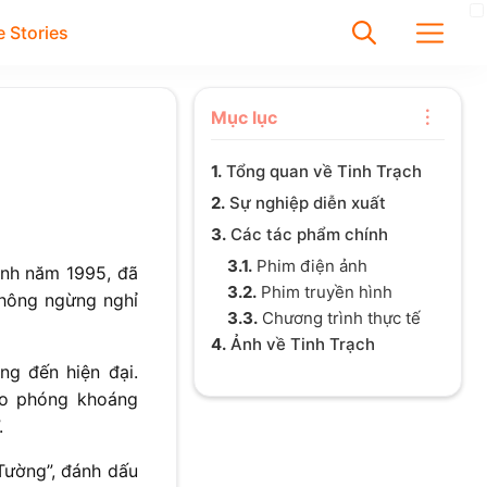
 Stories
✕
Mục lục
1.
Tổng quan về Tinh Trạch
Tìm
2.
Sự nghiệp diễn xuất
Chưa có bài viết được tìm
3.
Các tác phẩm chính
thấy
3.1.
Phim điện ảnh
sinh năm 1995, đã
3.2.
Phim truyền hình
không ngừng nghỉ
3.3.
Chương trình thực tế
4.
Ảnh về Tinh Trạch
ng đến hiện đại.
ao phóng khoáng
.
Tường”, đánh dấu