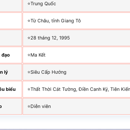
⭐Trung Quốc
⭐Từ Châu, tỉnh Giang Tô
⭐28 tháng 12, 1995
 đạo
⭐Ma Kết
n lý
⭐Siêu Cấp Hướng
êu biểu
⭐Thất Thời Cát Tường, Điền Canh Ký, Tiên Ki
p
⭐Diễn viên