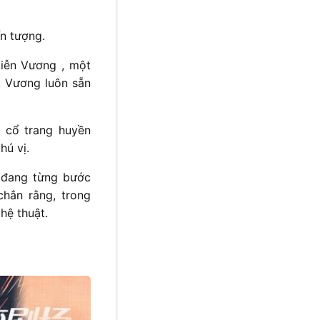
ấn tượng.
diễn Vương , một
, Vương luôn sẵn
m cổ trang huyền
hú vị.
h đang từng bước
chắn rằng, trong
hệ thuật.