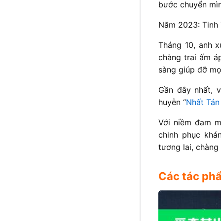
bước chuyển mìn
Năm 2023: Tinh T
Tháng 10, anh x
chàng trai ấm á
sàng giúp đỡ mọ
Gần đây nhất, v
huyễn “
Nhất Tán
Với niềm đam mê
chinh phục khán
tương lai, chàng
Các tác ph