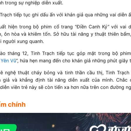
h trong sự nghiệp diễn xuất.
rạch tiếp tục ghi dấu ấn với khán giả qua những vai diễn 
uất hiện trong bộ phim cổ trang “Điền Canh Ký” với vai 
p, ôn hòa và khiêm tốn. Sở hữu tài năng y thuật thiên bẩm
i người xung quanh.
ào tháng 12, Tinh Trạch tiếp tục góp mặt trong bộ phi
 Yên Vũ
”, hứa hẹn mang đến cho khán giả những phút giây t
 nghệ thuật cháy bỏng và tinh thần cầu thị, Tinh Trạc
 giả và khẳng định tài năng diễn xuất của mình. Chắc 
 diễn viên trẻ này sẽ còn tiến xa hơn nữa trên con đường ng
ẩm chính