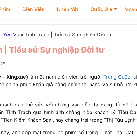
Phim
Diễn Viên
Nhân Vật
Quốc Gia
Movie
n Yên Vũ
»
Tinh Trạch | Tiểu sử Sự nghiệp Đời tư
 | Tiểu sử Sự nghiệp Đời tư
025
 – Xingxue)
là một nam diễn viên trẻ người
Trung Quốc
, 
ình chinh phục khán giả bằng chính tài năng và sự nỗ lực 
ạnh dạn thử sức với những vai diễn đa dạng, từ cổ tra
đến Tinh Trạch qua hình ảnh chàng hiệp khách Lý Tiêu D
“Tiên Kiếm Khách Sạn”, hay chàng trai trong “Thị Tửu Lệnh”
này, anh góp mặt trong bộ phim cổ trang “Thất Thời Cát 