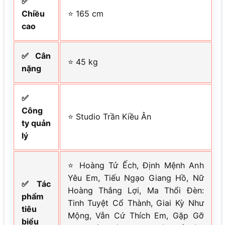
✅
Chiều
⭐ 165 cm
cao
✅ Cân
⭐ 45 kg
nặng
✅
Công
⭐ Studio Trần Kiều Ân
ty quản
lý
⭐ Hoàng Tử Ếch, Định Mệnh Anh
Yêu Em, Tiếu Ngạo Giang Hồ, Nữ
✅ Tác
Hoàng Thắng Lợi, Ma Thổi Đèn:
phẩm
Tinh Tuyệt Cổ Thành, Giai Kỳ Như
tiêu
Mộng, Vẫn Cứ Thích Em, Gặp Gỡ
biểu