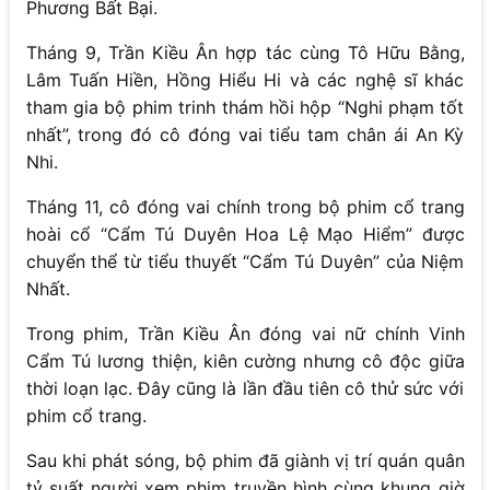
Phương Bất Bại.
Tháng 9, Trần Kiều Ân hợp tác cùng Tô Hữu Bằng,
Lâm Tuấn Hiền, Hồng Hiểu Hi và các nghệ sĩ khác
tham gia bộ phim trinh thám hồi hộp “Nghi phạm tốt
nhất”, trong đó cô đóng vai tiểu tam chân ái An Kỳ
Nhi.
Tháng 11, cô đóng vai chính trong bộ phim cổ trang
hoài cổ “Cẩm Tú Duyên Hoa Lệ Mạo Hiểm” được
chuyển thể từ tiểu thuyết “Cẩm Tú Duyên” của Niệm
Nhất.
Trong phim, Trần Kiều Ân đóng vai nữ chính Vinh
Cẩm Tú lương thiện, kiên cường nhưng cô độc giữa
thời loạn lạc. Đây cũng là lần đầu tiên cô thử sức với
phim cổ trang.
Sau khi phát sóng, bộ phim đã giành vị trí quán quân
tỷ suất người xem phim truyền hình cùng khung giờ