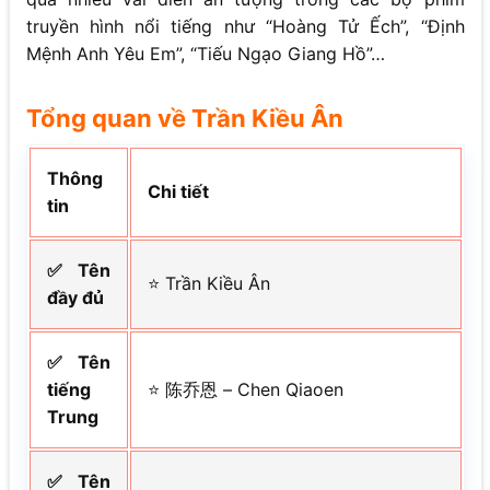
truyền hình nổi tiếng như “Hoàng Tử Ếch”, “Định
Mệnh Anh Yêu Em”, “Tiếu Ngạo Giang Hồ”…
Tổng quan về Trần Kiều Ân
Thông
Chi tiết
tin
✅ Tên
⭐ Trần Kiều Ân
đầy đủ
✅ Tên
tiếng
⭐ 陈乔恩 – Chen Qiaoen
Trung
✅ Tên