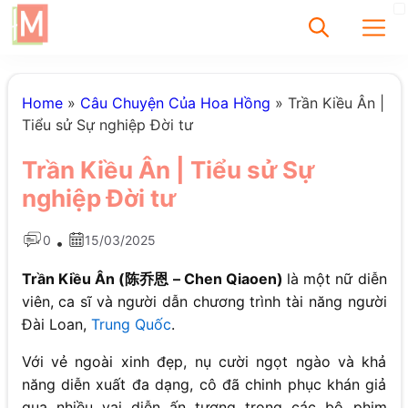
✕
Home
»
Câu Chuyện Của Hoa Hồng
»
Trần Kiều Ân |
Tiểu sử Sự nghiệp Đời tư
Tìm
Trần Kiều Ân | Tiểu sử Sự
Chưa có bài viết
nghiệp Đời tư
được tìm thấy
0
15/03/2025
•
Trần Kiều Ân (陈乔恩 – Chen Qiaoen)
là một nữ diễn
viên, ca sĩ và người dẫn chương trình tài năng người
Đài Loan,
Trung Quốc
.
Với vẻ ngoài xinh đẹp, nụ cười ngọt ngào và khả
năng diễn xuất đa dạng, cô đã chinh phục khán giả
qua nhiều vai diễn ấn tượng trong các bộ phim