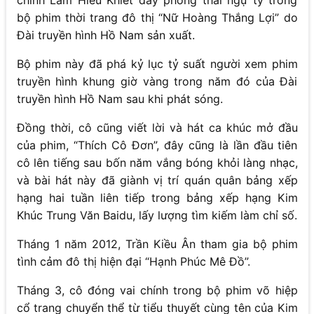
chính Lâm Hiểu Khiết đầy phong thái ngự tỷ trong
bộ phim thời trang đô thị “Nữ Hoàng Thắng Lợi” do
Đài truyền hình Hồ Nam sản xuất.
Bộ phim này đã phá kỷ lục tỷ suất người xem phim
truyền hình khung giờ vàng trong năm đó của Đài
truyền hình Hồ Nam sau khi phát sóng.
Đồng thời, cô cũng viết lời và hát ca khúc mở đầu
của phim, “Thích Cô Đơn”, đây cũng là lần đầu tiên
cô lên tiếng sau bốn năm vắng bóng khỏi làng nhạc,
và bài hát này đã giành vị trí quán quân bảng xếp
hạng hai tuần liên tiếp trong bảng xếp hạng Kim
Khúc Trung Văn Baidu, lấy lượng tìm kiếm làm chỉ số.
Tháng 1 năm 2012, Trần Kiều Ân tham gia bộ phim
tình cảm đô thị hiện đại “Hạnh Phúc Mê Đồ”.
Tháng 3, cô đóng vai chính trong bộ phim võ hiệp
cổ trang chuyển thể từ tiểu thuyết cùng tên của Kim