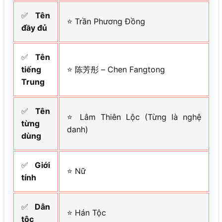
✅
Tên
⭐ Trần Phương Đồng
đầy đủ
✅
Tên
tiếng
⭐ 陈芳彤 – Chen Fangtong
Trung
✅
Tên
⭐ Lâm Thiên Lộc (Từng là nghệ
từng
danh)
dùng
✅
Giới
⭐ Nữ
tính
✅
Dân
⭐ Hán Tộc
tộc