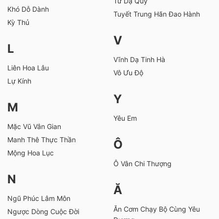
Tử Dạ Quy
Khó Dỗ Dành
Tuyết Trung Hãn Đao Hành
Kỳ Thủ
V
L
Vĩnh Dạ Tinh Hà
Liên Hoa Lâu
Vô Ưu Độ
Lự Kính
Y
M
Yêu Em
Mặc Vũ Vân Gian
Manh Thê Thực Thần
Ô
Mộng Hoa Lục
Ô Vân Chi Thượng
N
Ă
Ngũ Phúc Lâm Môn
Ăn Cơm Chạy Bộ Cùng Yêu
Ngược Dòng Cuộc Đời