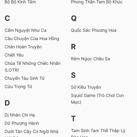
Bộ Bộ Kinh Tâm
Phong Thần Tam Bộ Khúc
C
Q
Cẩm Nguyệt Như Ca
Quốc Sắc Phương Hoa
Câu Chuyện Của Hoa Hồng
R
Chân Hoàn Truyện
Chiết Yêu
Rèm Ngọc Châu Sa
Chúa Tể Những Chiếc Nhẫn
(LOTR)
S
Chuyến Tàu Sinh Tử
Cửu Trọng Tử
Sở Kiều Truyện
Squid Game (Trò Chơi Con
D
Mực)
Dị Nhân Chi Hạ
T
Dữ Phượng Hành
Tam Sinh Tam Thế Thập Lý
Dưới Tán Cây Có Ngôi Nhà