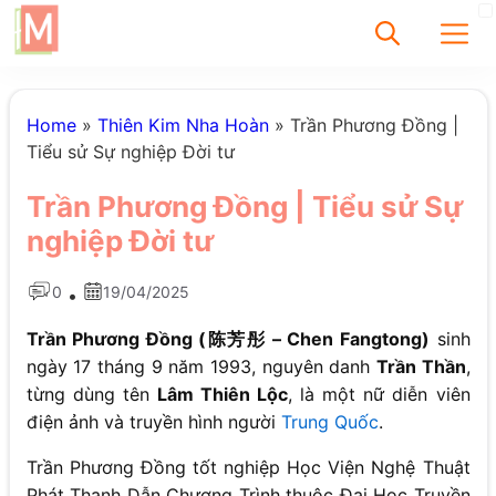
✕
Home
»
Thiên Kim Nha Hoàn
»
Trần Phương Đồng |
Tiểu sử Sự nghiệp Đời tư
Tìm
Trần Phương Đồng | Tiểu sử Sự
Chưa có bài viết
nghiệp Đời tư
được tìm thấy
0
19/04/2025
•
Trần Phương Đồng (陈芳彤 – Chen Fangtong)
sinh
ngày 17 tháng 9 năm 1993, nguyên danh
Trần Thần
,
từng dùng tên
Lâm Thiên Lộc
, là một nữ diễn viên
điện ảnh và truyền hình người
Trung Quốc
.
Trần Phương Đồng tốt nghiệp Học Viện Nghệ Thuật
Phát Thanh Dẫn Chương Trình thuộc Đại Học Truyền