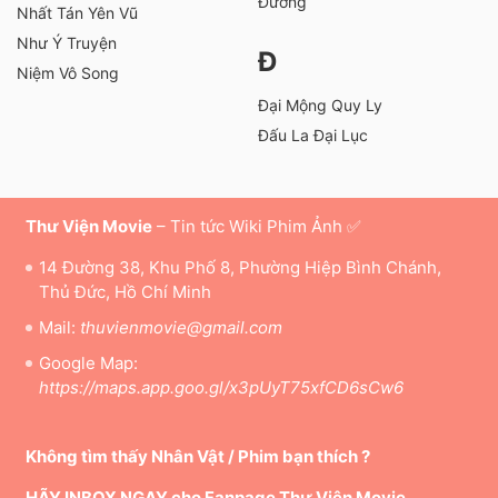
Đương
Nhất Tán Yên Vũ
Như Ý Truyện
Đ
Niệm Vô Song
Đại Mộng Quy Ly
Đấu La Đại Lục
Thư Viện Movie
– Tin tức Wiki Phim Ảnh ✅
14 Đường 38, Khu Phố 8, Phường Hiệp Bình Chánh,
Thủ Đức, Hồ Chí Minh
Mail:
thuvienmovie@gmail.com
Google Map:
https://maps.app.goo.gl/x3pUyT75xfCD6sCw6
Không tìm thấy Nhân Vật / Phim bạn thích ?
HÃY INBOX NGAY cho Fanpage Thư Viện Movie