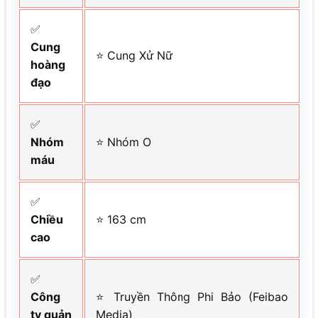
✅
Cung
⭐ Cung Xử Nữ
hoàng
đạo
✅
Nhóm
⭐ Nhóm O
máu
✅
Chiều
⭐ 163 cm
cao
✅
Công
⭐ Truyền Thông Phi Bảo (Feibao
ty quản
Media)