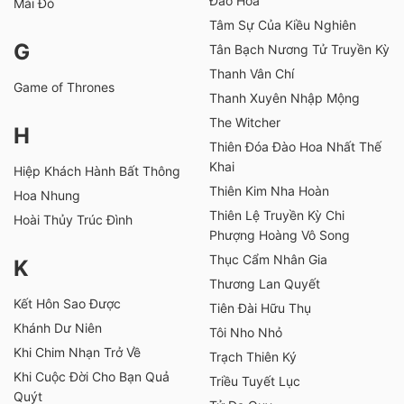
Đào Hoa
Mái Đỏ
Tâm Sự Của Kiều Nghiên
G
Tân Bạch Nương Tử Truyền Kỳ
Thanh Vân Chí
Game of Thrones
Thanh Xuyên Nhập Mộng
The Witcher
H
Thiên Đóa Đào Hoa Nhất Thế
Khai
Hiệp Khách Hành Bất Thông
Thiên Kim Nha Hoàn
Hoa Nhung
Thiên Lệ Truyền Kỳ Chi
Hoài Thủy Trúc Đình
Phượng Hoàng Vô Song
Thục Cẩm Nhân Gia
K
Thương Lan Quyết
Kết Hôn Sao Được
Tiên Đài Hữu Thụ
Khánh Dư Niên
Tôi Nho Nhỏ
Khi Chim Nhạn Trở Về
Trạch Thiên Ký
Khi Cuộc Đời Cho Bạn Quả
Triều Tuyết Lục
Quýt