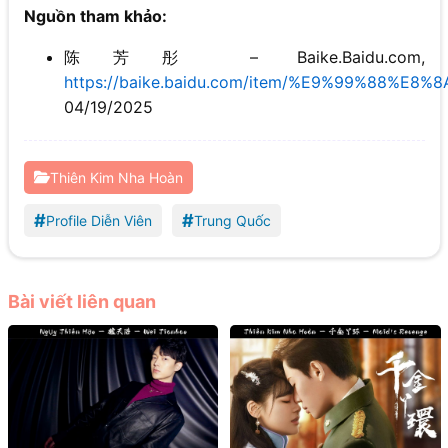
Nguồn tham khảo:
陈芳彤 – Baike.Baidu.com,
https://baike.baidu.com/item/%E9%99%88%E
04/19/2025
Thiên Kim Nha Hoàn
#
#
Profile Diễn Viên
Trung Quốc
Bài viết liên quan