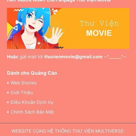
Hoặc
gửi mail tới
thuvienmovie@gmail.com
~^______^~
Dành cho Quảng Cáo
Web Stories
Giới Thiệu
Điều Khoản Dịch Vụ
Chinh Sách Bảo Mật
WEBSITE CÙNG HỆ THỐNG THƯ VIỆN MULTIVERSE: