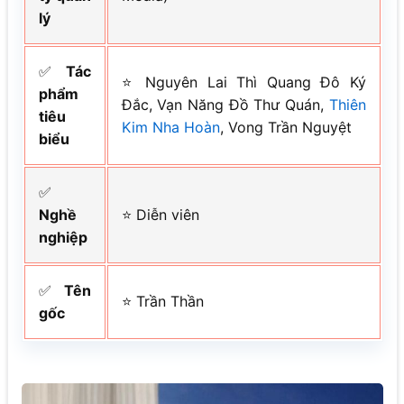
lý
✅
Tác
⭐ Nguyên Lai Thì Quang Đô Ký
phẩm
Đắc, Vạn Năng Đồ Thư Quán,
Thiên
tiêu
Kim Nha Hoàn
, Vong Trần Nguyệt
biểu
✅
Nghề
⭐ Diễn viên
nghiệp
✅
Tên
⭐ Trần Thần
gốc