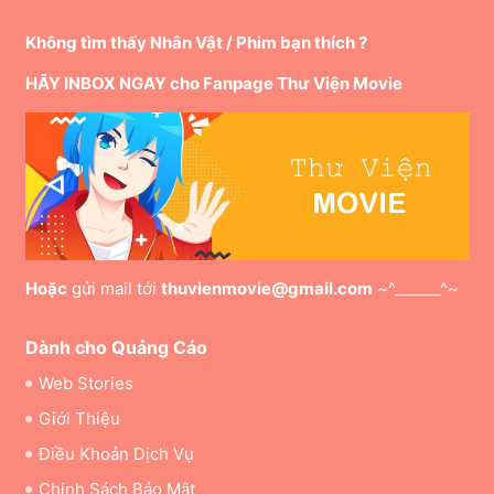
Không tìm thấy Nhân Vật / Phim bạn thích ?
HÃY INBOX NGAY cho Fanpage Thư Viện Movie
Hoặc
gửi mail tới
thuvienmovie@gmail.com
~^______^~
Dành cho Quảng Cáo
Web Stories
Giới Thiệu
Điều Khoản Dịch Vụ
Chinh Sách Bảo Mật