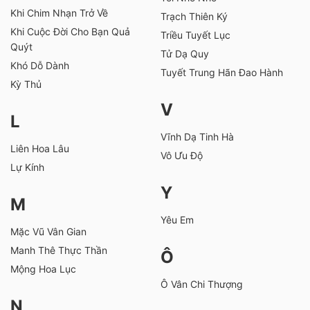
Khi Chim Nhạn Trở Về
Trạch Thiên Ký
Khi Cuộc Đời Cho Bạn Quả
Triều Tuyết Lục
Quýt
Tử Dạ Quy
Khó Dỗ Dành
Tuyết Trung Hãn Đao Hành
Kỳ Thủ
V
L
Vĩnh Dạ Tinh Hà
Liên Hoa Lâu
Vô Ưu Độ
Lự Kính
Y
M
Yêu Em
Mặc Vũ Vân Gian
Manh Thê Thực Thần
Ô
Mộng Hoa Lục
Ô Vân Chi Thượng
N