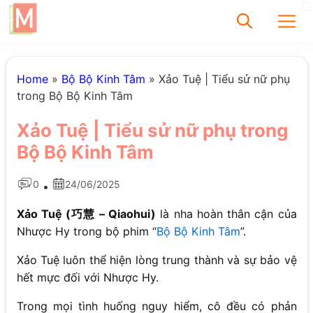
✕
Home
»
Bộ Bộ Kinh Tâm
»
Xảo Tuệ | Tiểu sử nữ phụ
trong Bộ Bộ Kinh Tâm
Tìm
Xảo Tuệ | Tiểu sử nữ phụ trong
Chưa có bài viết
Bộ Bộ Kinh Tâm
được tìm thấy
0
24/06/2025
•
Xảo Tuệ (巧慧 – Qiaohui)
là nha hoàn thân cận của
Nhược Hy trong bộ phim “
Bộ Bộ Kinh Tâm
”.
Xảo Tuệ luôn thể hiện lòng trung thành và sự bảo vệ
hết mực đối với Nhược Hy.
Trong mọi tình huống nguy hiểm, cô đều có phản