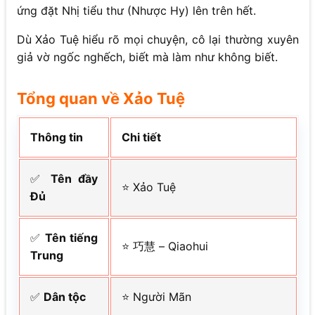
ứng đặt Nhị tiểu thư (Nhược Hy) lên trên hết.
Dù Xảo Tuệ hiểu rõ mọi chuyện, cô lại thường xuyên
giả vờ ngốc nghếch, biết mà làm như không biết.
Tổng quan về Xảo Tuệ
Thông tin
Chi tiết
✅
Tên đầy
⭐ Xảo Tuệ
Đủ
✅
Tên tiếng
⭐ 巧慧 – Qiaohui
Trung
✅
Dân tộc
⭐ Người Mãn