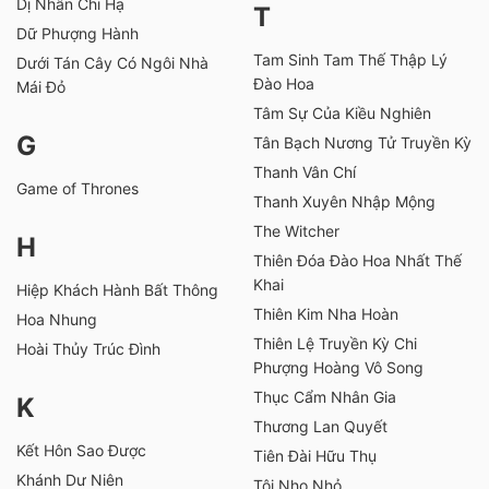
Dị Nhân Chi Hạ
T
Dữ Phượng Hành
Tam Sinh Tam Thế Thập Lý
Dưới Tán Cây Có Ngôi Nhà
Đào Hoa
Mái Đỏ
Tâm Sự Của Kiều Nghiên
G
Tân Bạch Nương Tử Truyền Kỳ
Thanh Vân Chí
Game of Thrones
Thanh Xuyên Nhập Mộng
The Witcher
H
Thiên Đóa Đào Hoa Nhất Thế
Khai
Hiệp Khách Hành Bất Thông
Thiên Kim Nha Hoàn
Hoa Nhung
Thiên Lệ Truyền Kỳ Chi
Hoài Thủy Trúc Đình
Phượng Hoàng Vô Song
Thục Cẩm Nhân Gia
K
Thương Lan Quyết
Kết Hôn Sao Được
Tiên Đài Hữu Thụ
Khánh Dư Niên
Tôi Nho Nhỏ