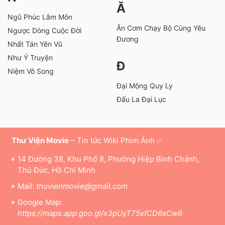
Ă
Ngũ Phúc Lâm Môn
Ăn Cơm Chạy Bộ Cùng Yêu
Ngược Dòng Cuộc Đời
Đương
Nhất Tán Yên Vũ
Như Ý Truyện
Đ
Niệm Vô Song
Đại Mộng Quy Ly
Đấu La Đại Lục
Thư Viện Movie
– Tin tức Wiki Phim Ảnh ✅
14 Đường 38, Khu Phố 8, Phường Hiệp Bình Chánh,
Thủ Đức, Hồ Chí Minh
Mail:
thuvienmovie@gmail.com
Google Map:
https://maps.app.goo.gl/x3pUyT75xfCD6sCw6