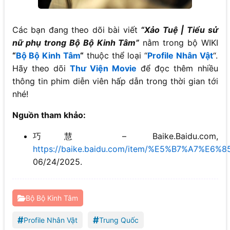
Các bạn đang theo dõi bài viết
“Xảo Tuệ | Tiểu sử
nữ phụ trong Bộ Bộ Kinh Tâm”
nằm trong bộ WIKI
“
Bộ Bộ Kinh Tâm
“
thuộc thể loại “
Profile Nhân Vật
“.
Hãy theo dõi
Thư Viện Movie
để đọc thêm nhiều
thông tin phim diễn viên hấp dẫn trong thời gian tới
nhé!
Nguồn tham khảo:
巧慧 – Baike.Baidu.com,
https://baike.baidu.com/item/%E5%B7%A7%E6%
06/24/2025.
Bộ Bộ Kinh Tâm
#
#
Profile Nhân Vật
Trung Quốc