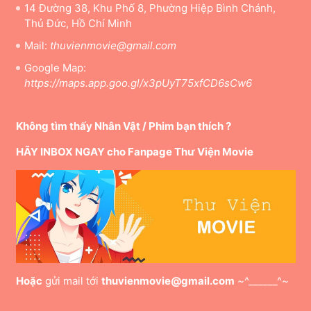
14 Đường 38, Khu Phố 8, Phường Hiệp Bình Chánh,
Thủ Đức, Hồ Chí Minh
Mail:
thuvienmovie@gmail.com
Google Map:
https://maps.app.goo.gl/x3pUyT75xfCD6sCw6
Không tìm thấy Nhân Vật / Phim bạn thích ?
HÃY INBOX NGAY cho Fanpage Thư Viện Movie
Hoặc
gửi mail tới
thuvienmovie@gmail.com
~^______^~