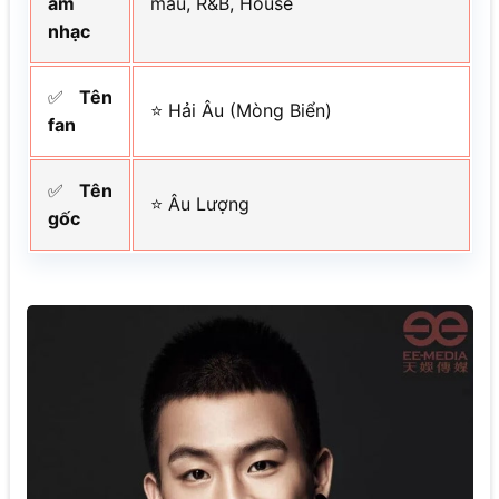
âm
màu, R&B, House
nhạc
✅
Tên
⭐ Hải Âu (Mòng Biển)
fan
✅
Tên
⭐ Âu Lượng
gốc