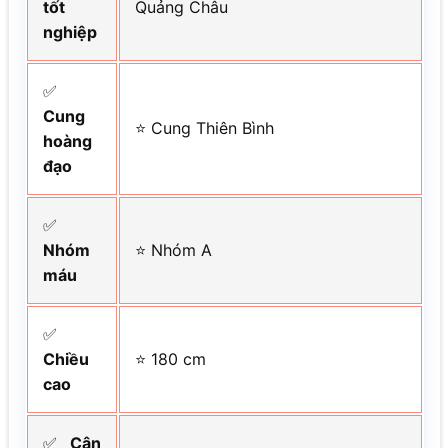
tốt
Quảng Châu
nghiệp
✅
Cung
⭐ Cung Thiên Bình
hoàng
đạo
✅
Nhóm
⭐ Nhóm A
máu
✅
Chiều
⭐ 180 cm
cao
✅
Cân