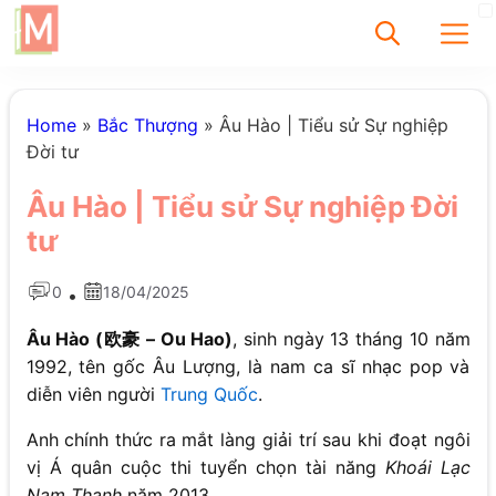
✕
Home
»
Bắc Thượng
»
Âu Hào | Tiểu sử Sự nghiệp
Đời tư
Tìm
Âu Hào | Tiểu sử Sự nghiệp Đời
Chưa có bài viết
tư
được tìm thấy
0
18/04/2025
•
Âu Hào (欧豪 – Ou Hao)
, sinh ngày 13 tháng 10 năm
1992, tên gốc Âu Lượng, là nam ca sĩ nhạc pop và
diễn viên người
Trung Quốc
.
Anh chính thức ra mắt làng giải trí sau khi đoạt ngôi
vị Á quân cuộc thi tuyển chọn tài năng
Khoái Lạc
Nam Thanh
năm 2013.