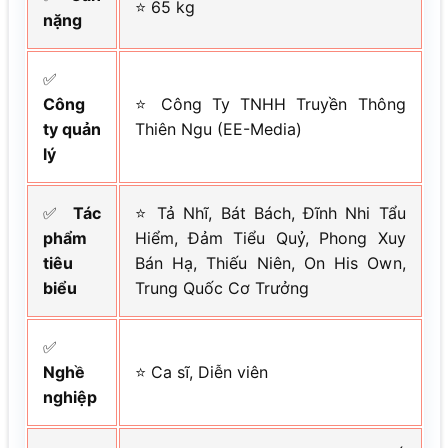
⭐ 65 kg
nặng
✅
Công
⭐ Công Ty TNHH Truyền Thông
ty quản
Thiên Ngu (EE-Media)
lý
✅
Tác
⭐ Tả Nhĩ, Bát Bách, Đĩnh Nhi Tẩu
phẩm
Hiểm, Đảm Tiểu Quỷ, Phong Xuy
tiêu
Bán Hạ, Thiếu Niên, On His Own,
biểu
Trung Quốc Cơ Trưởng
✅
Nghề
⭐ Ca sĩ, Diễn viên
nghiệp