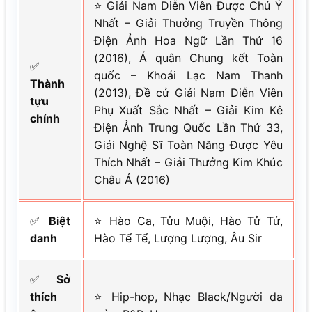
⭐ Giải Nam Diễn Viên Được Chú Ý
Nhất – Giải Thưởng Truyền Thông
Điện Ảnh Hoa Ngữ Lần Thứ 16
(2016), Á quân Chung kết Toàn
✅
quốc – Khoái Lạc Nam Thanh
Thành
(2013), Đề cử Giải Nam Diễn Viên
tựu
Phụ Xuất Sắc Nhất – Giải Kim Kê
chính
Điện Ảnh Trung Quốc Lần Thứ 33,
Giải Nghệ Sĩ Toàn Năng Được Yêu
Thích Nhất – Giải Thưởng Kim Khúc
Châu Á (2016)
✅
Biệt
⭐ Hào Ca, Tửu Muội, Hào Tử Tử,
danh
Hào Tể Tể, Lượng Lượng, Âu Sir
✅
Sở
thích
⭐ Hip-hop, Nhạc Black/Người da