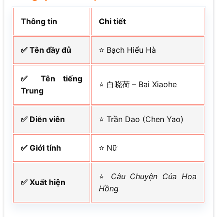
Thông tin
Chi tiết
✅ Tên đầy đủ
⭐ Bạch Hiểu Hà
✅ Tên tiếng
⭐ 白晓荷 – Bai Xiaohe
Trung
✅ Diễn viên
⭐ Trần Dao (Chen Yao)
✅ Giới tính
⭐ Nữ
⭐
Câu Chuyện Của Hoa
✅ Xuất hiện
Hồng