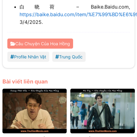
白晓荷 – Baike.Baidu.com,
https://baike.baidu.com/item/%E7%99%BD%E6
3/4/2025.
Câu Chuyện Của Hoa Hồng
#
#
Profile Nhân Vật
Trung Quốc
Bài viết liên quan