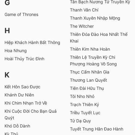
G
Tân Bạch Nương Tử Truyền Kỳ
Thanh Vân Chí
Game of Thrones
Thanh Xuyên Nhập Mộng
The Witcher
H
Thiên Đóa Đào Hoa Nhất Thế
Khai
Hiệp Khách Hành Bất Thông
Thiên Kim Nha Hoàn
Hoa Nhung
Thiên Lệ Truyền Kỳ Chi
Hoài Thủy Trúc Đình
Phượng Hoàng Vô Song
Thục Cẩm Nhân Gia
K
Thương Lan Quyết
Kết Hôn Sao Được
Tiên Đài Hữu Thụ
Khánh Dư Niên
Tôi Nho Nhỏ
Khi Chim Nhạn Trở Về
Trạch Thiên Ký
Khi Cuộc Đời Cho Bạn Quả
Triều Tuyết Lục
Quýt
Tử Dạ Quy
Khó Dỗ Dành
Tuyết Trung Hãn Đao Hành
Kỳ Thủ