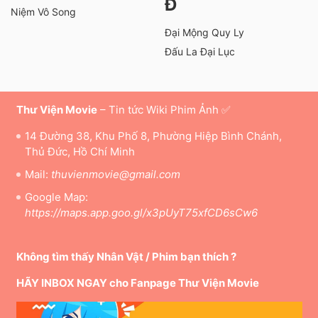
Đ
Niệm Vô Song
Đại Mộng Quy Ly
Đấu La Đại Lục
Thư Viện Movie
– Tin tức Wiki Phim Ảnh ✅
14 Đường 38, Khu Phố 8, Phường Hiệp Bình Chánh,
Thủ Đức, Hồ Chí Minh
Mail:
thuvienmovie@gmail.com
Google Map:
https://maps.app.goo.gl/x3pUyT75xfCD6sCw6
Không tìm thấy Nhân Vật / Phim bạn thích ?
HÃY INBOX NGAY cho Fanpage Thư Viện Movie