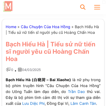
✕
Home
»
Câu Chuyện Của Hoa Hồng
»
Bạch Hiểu Hà
| Tiểu sử nữ tiến sĩ người yêu cũ Hoàng Chấn Hoa
Tìm
Bạch Hiểu Hà | Tiểu sử nữ tiến
Chưa có bài viết
sĩ người yêu cũ Hoàng Chấn
được tìm thấy
Hoa
0
04/03/2025
•
Bạch Hiểu Hà
(白晓荷 – Bai Xiaohe)
là nữ phụ trong
bộ phim truyền hình “Câu Chuyện Của Hoa Hồng”
do Uông Tuấn làm đạo diễn, do
Trần Dao
thủ vai.
Đây là bộ phim tình cảm đô thị với sự tham gia diễn
xuất của
Lưu Diệc Phi
, Đồng Đại Vi,
Lâm Canh Tân
.