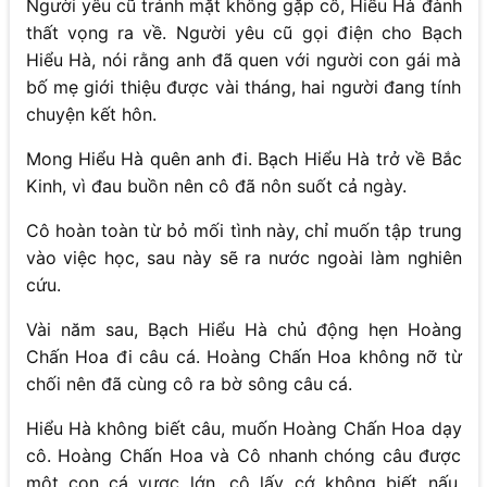
Người yêu cũ tránh mặt không gặp cô, Hiểu Hà đành
thất vọng ra về. Người yêu cũ gọi điện cho Bạch
Hiểu Hà, nói rằng anh đã quen với người con gái mà
bố mẹ giới thiệu được vài tháng, hai người đang tính
chuyện kết hôn.
Mong Hiểu Hà quên anh đi. Bạch Hiểu Hà trở về Bắc
Kinh, vì đau buồn nên cô đã nôn suốt cả ngày.
Cô hoàn toàn từ bỏ mối tình này, chỉ muốn tập trung
vào việc học, sau này sẽ ra nước ngoài làm nghiên
cứu.
Vài năm sau, Bạch Hiểu Hà chủ động hẹn Hoàng
Chấn Hoa đi câu cá. Hoàng Chấn Hoa không nỡ từ
chối nên đã cùng cô ra bờ sông câu cá.
Hiểu Hà không biết câu, muốn Hoàng Chấn Hoa dạy
cô. Hoàng Chấn Hoa và Cô nhanh chóng câu được
một con cá vược lớn, cô lấy cớ không biết nấu,