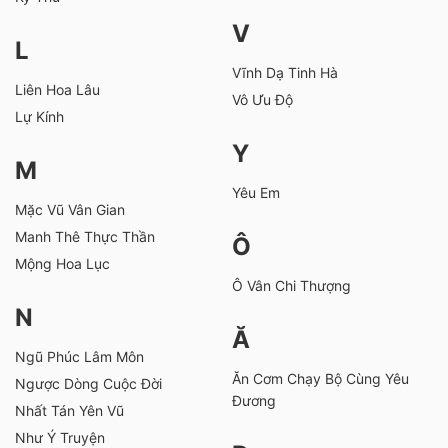
V
L
Vĩnh Dạ Tinh Hà
Liên Hoa Lâu
Vô Ưu Độ
Lự Kính
Y
M
Yêu Em
Mặc Vũ Vân Gian
Manh Thê Thực Thần
Ô
Mộng Hoa Lục
Ô Vân Chi Thượng
N
Ă
Ngũ Phúc Lâm Môn
Ăn Cơm Chạy Bộ Cùng Yêu
Ngược Dòng Cuộc Đời
Đương
Nhất Tán Yên Vũ
Như Ý Truyện