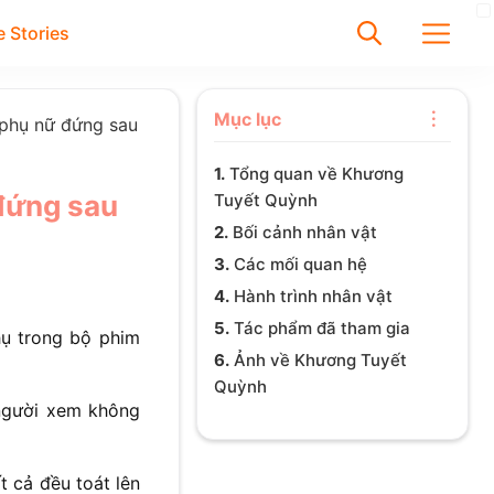
 Stories
✕
Mục lục
 phụ nữ đứng sau
1.
Tổng quan về Khương
Tìm
đứng sau
Tuyết Quỳnh
Chưa có bài viết được tìm
2.
Bối cảnh nhân vật
thấy
3.
Các mối quan hệ
4.
Hành trình nhân vật
5.
Tác phẩm đã tham gia
hụ trong bộ phim
6.
Ảnh về Khương Tuyết
Quỳnh
 người xem không
t cả đều toát lên