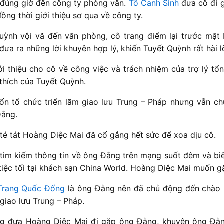
đúng giờ đến công ty phỏng vấn.
Tô Canh Sinh
đưa cô đi 
ồng thời giới thiệu sơ qua về công ty.
ỳnh vội vã đến văn phòng, cô trang điểm lại trước mặt
ưa ra những lời khuyên hợp lý, khiến Tuyết Quỳnh rất hài l
ới thiệu cho cô về công việc và trách nhiệm của trợ lý tổ
ở thích của Tuyết Quỳnh.
n tổ chức triển lãm giao lưu Trung – Pháp nhưng vẫn c
Đằng.
té tát Hoàng Diệc Mai đã cố gắng hết sức để xoa dịu cô.
tìm kiếm thông tin về ông Đằng trên mạng suốt đêm và bi
tiệc tối tại khách sạn China World. Hoàng Diệc Mai muốn 
Trang Quốc Đống
là ông Đằng nên đã chủ động đến chào hỏ
 giao lưu Trung – Pháp.
g đưa Hoàng Diệc Mai đi gặp ông Đằng, khuyên ông Đằng