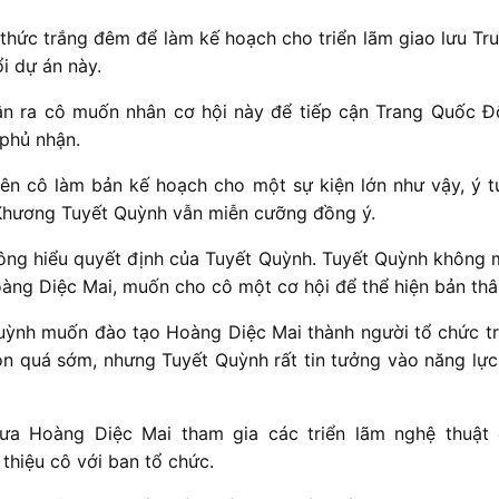
thức trắng đêm để làm kế hoạch cho triển lãm giao lưu Tr
ổi dự án này.
ận ra cô muốn nhân cơ hội này để tiếp cận Trang Quốc Đ
phủ nhận.
tiên cô làm bản kế hoạch cho một sự kiện lớn như vậy, ý 
Khương Tuyết Quỳnh vẫn miễn cưỡng đồng ý.
ông hiểu quyết định của Tuyết Quỳnh. Tuyết Quỳnh không
oàng Diệc Mai, muốn cho cô một cơ hội để thể hiện bản thâ
ỳnh muốn đào tạo Hoàng Diệc Mai thành người tổ chức tr
òn quá sớm, nhưng Tuyết Quỳnh rất tin tưởng vào năng lự
ưa Hoàng Diệc Mai tham gia các triển lãm nghệ thuật
 thiệu cô với ban tổ chức.