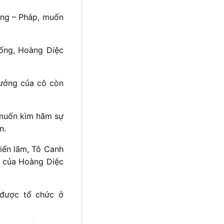
ung – Pháp, muốn
ống, Hoàng Diệc
tưởng của cô còn
 muốn kìm hãm sự
n.
iển lãm, Tô Canh
c của Hoàng Diệc
 được tổ chức ở