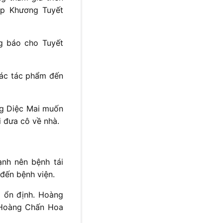
ặp Khương Tuyết
g báo cho Tuyết
các tác phẩm đến
ng Diệc Mai muốn
 đưa cô về nhà.
nh nên bệnh tái
 đến bệnh viện.
ã ổn định. Hoàng
 Hoàng Chấn Hoa