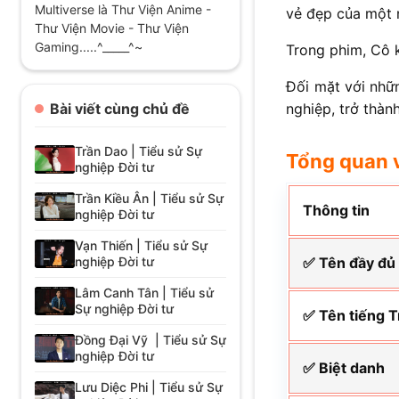
Multiverse là Thư Viện Anime -
vẻ đẹp của một n
Thư Viện Movie - Thư Viện
Gaming.....^_____^~
Trong phim, Cô 
Đối mặt với nhữ
Bài viết cùng chủ đề
nghiệp, trở thàn
Trần Dao | Tiểu sử Sự
Tổng quan 
nghiệp Đời tư
Trần Kiều Ân | Tiểu sử Sự
Thông tin
nghiệp Đời tư
Vạn Thiến | Tiểu sử Sự
nghiệp Đời tư
✅ Tên đầy đủ
Lâm Canh Tân | Tiểu sử
Sự nghiệp Đời tư
✅ Tên tiếng 
Đồng Đại Vỹ | Tiểu sử Sự
nghiệp Đời tư
✅ Biệt danh
Lưu Diệc Phi | Tiểu sử Sự