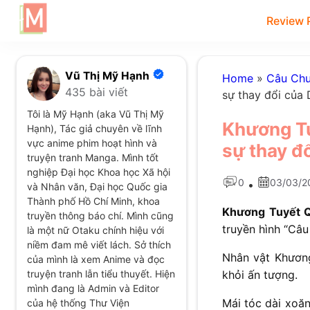
Review 
Vũ Thị Mỹ Hạnh
Home
»
Câu Ch
435 bài viết
sự thay đổi của 
Tôi là Mỹ Hạnh (aka Vũ Thị Mỹ
Khương Tu
Hạnh), Tác giả chuyên về lĩnh
vực anime phim hoạt hình và
sự thay đổ
truyện tranh Manga. Mình tốt
nghiệp Đại học Khoa học Xã hội
0
03/03/2
•
và Nhân văn, Đại học Quốc gia
Thành phố Hồ Chí Minh, khoa
Khương Tuyết 
truyền thông báo chí. Mình cũng
truyền hình “Câ
là một nữ Otaku chính hiệu với
niềm đam mê viết lách. Sở thích
Nhân vật Khương
của mình là xem Anime và đọc
truyện tranh lẫn tiểu thuyết. Hiện
khỏi ấn tượng.
mình đang là Admin và Editor
Mái tóc dài xoăn
của hệ thống Thư Viện