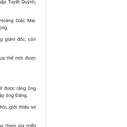
gặp Tuyết Quỳnh,
 Hoàng Diệc Mai.
òng.
ng giám đốc, còn
hưa thể mời được
ết được rằng ông
gặp ông Đằng.
i, giới thiệu sơ
 tham gia triển