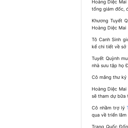
Hoàng Diệc Mai 
tổng giám đốc, đ
Khương Tuyết Qu
Hoàng Diệc Mai đ
Tô Canh Sinh gi
kể chi tiết về s
Tuyết Quỳnh muố
nhà sưu tập họ 
Cô mắng thư ký 
Hoàng Diệc Mai 
sẽ tham dự bữa 
Cô nhầm trợ lý
qua về triển lãm
Trang Quốc Đốn