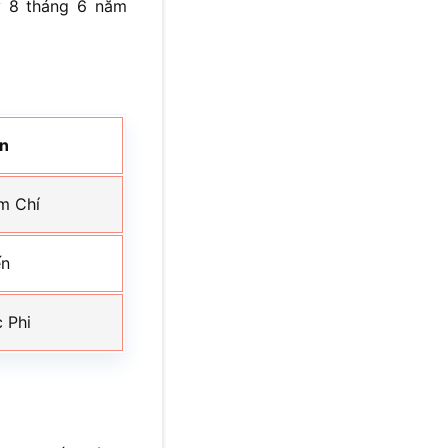
y 8 tháng 6 năm
ên
m Chí
ến
 Phi