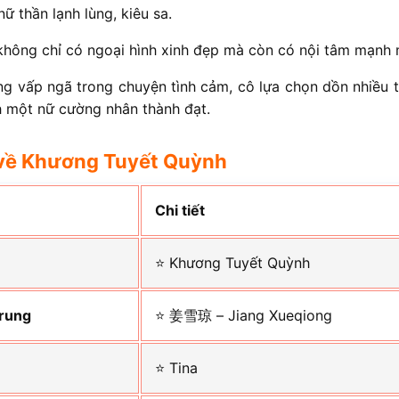
ữ thần lạnh lùng, kiêu sa.
không chỉ có ngoại hình xinh đẹp mà còn có nội tâm mạnh 
ng vấp ngã trong chuyện tình cảm, cô lựa chọn dồn nhiều 
h một nữ cường nhân thành đạt.
về Khương Tuyết Quỳnh
Chi tiết
⭐ Khương Tuyết Quỳnh
Trung
⭐ 姜雪琼 – Jiang Xueqiong
⭐ Tina