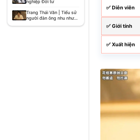
nghiệp Đời tư
✅ Diễn viên
Trang Thái Văn | Tiểu sử
người đàn ông nhu nhược
trong Câu Chuyện Của
✅ Giới tính
Hoa Hồng
✅ Xuất hiện