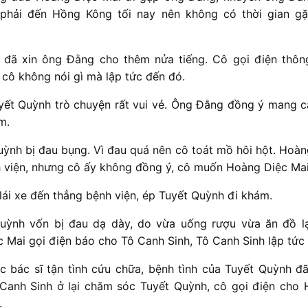
phải đến Hồng Kông tối nay nên không có thời gian g
 đã xin ông Đằng cho thêm nửa tiếng. Cô gọi điện thôn
 cô không nói gì mà lập tức đến đó.
ết Quỳnh trò chuyện rất vui vẻ. Ông Đằng đồng ý mang 
m.
ỳnh bị đau bụng. Vì đau quá nên cô toát mồ hôi hột. Hoà
 viện, nhưng cô ấy không đồng ý, cô muốn Hoàng Diệc Mai
lái xe đến thẳng bệnh viện, ép Tuyết Quỳnh đi khám.
uỳnh vốn bị đau dạ dày, do vừa uống rượu vừa ăn đồ lạ
 Mai gọi điện báo cho Tô Canh Sinh, Tô Canh Sinh lập tức
c bác sĩ tận tình cứu chữa, bệnh tình của Tuyết Quỳnh đ
 Canh Sinh ở lại chăm sóc Tuyết Quỳnh, cô gọi điện cho
.