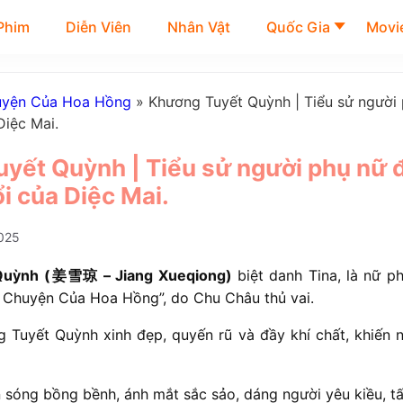
Phim
Diễn Viên
Nhân Vật
Quốc Gia
Movie
uyện Của Hoa Hồng
»
Khương Tuyết Quỳnh | Tiểu sử người
Diệc Mai.
yết Quỳnh | Tiểu sử người phụ nữ 
i của Diệc Mai.
025
Quỳnh
(姜雪琼 – Jiang Xueqiong)
biệt danh Tina, là nữ p
u Chuyện Của Hoa Hồng”, do Chu Châu thủ vai.
 Tuyết Quỳnh xinh đẹp, quyến rũ và đầy khí chất, khiến
 sóng bồng bềnh, ánh mắt sắc sảo, dáng người yêu kiều, tấ