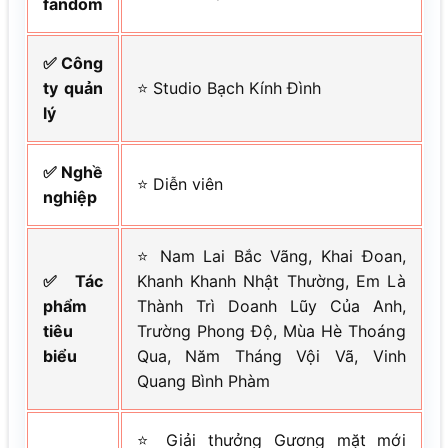
fandom
✅ Công
ty quản
⭐ Studio Bạch Kính Đình
lý
✅ Nghề
⭐ Diễn viên
nghiệp
⭐ Nam Lai Bắc Vãng, Khai Đoan,
✅ Tác
Khanh Khanh Nhật Thường, Em Là
phẩm
Thành Trì Doanh Lũy Của Anh,
tiêu
Trường Phong Độ, Mùa Hè Thoáng
biểu
Qua, Năm Tháng Vội Vã, Vinh
Quang Bình Phàm
⭐ Giải thưởng Gương mặt mới