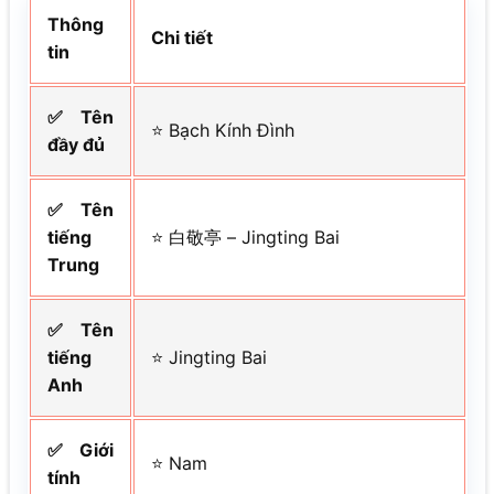
Thông
Chi tiết
tin
✅ Tên
⭐ Bạch Kính Đình
đầy đủ
✅ Tên
tiếng
⭐ 白敬亭 – Jingting Bai
Trung
✅ Tên
tiếng
⭐ Jingting Bai
Anh
✅ Giới
⭐ Nam
tính