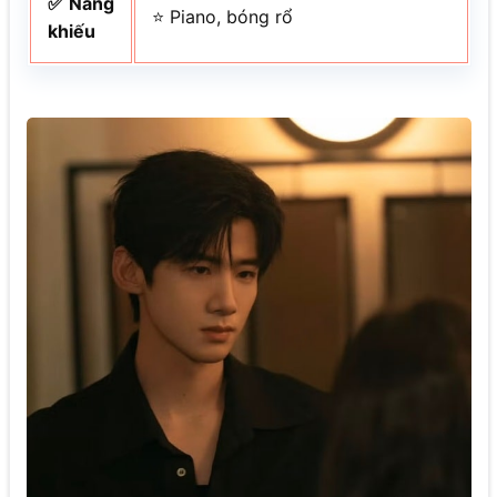
✅ Năng
⭐ Piano, bóng rổ
khiếu