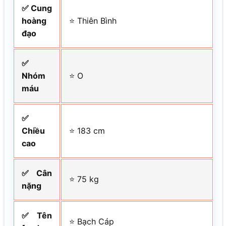
✅ Cung
hoàng
⭐ Thiên Bình
đạo
✅
Nhóm
⭐ O
máu
✅
Chiều
⭐ 183 cm
cao
✅ Cân
⭐ 75 kg
nặng
✅ Tên
⭐ Bạch Cáp