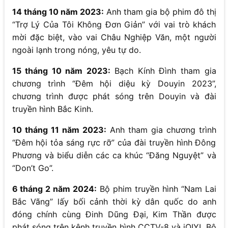
14 tháng 10 năm 2023:
Anh tham gia bộ phim đô thị
“Trợ Lý Của Tôi Không Đơn Giản” với vai trò khách
mời đặc biệt, vào vai Châu Nghiệp Văn, một người
ngoài lạnh trong nóng, yêu tự do.
15 tháng 10 năm 2023:
Bạch Kính Đình tham gia
chương trình “Đêm hội diệu kỳ Douyin 2023”,
chương trình được phát sóng trên Douyin và đài
truyền hình Bắc Kinh.
10 tháng 11 năm 2023:
Anh tham gia chương trình
“Đêm hội tỏa sáng rực rỡ” của đài truyền hình Đông
Phương và biểu diễn các ca khúc “Đăng Nguyệt” và
“Don’t Go”.
6 tháng 2 năm 2024:
Bộ phim truyền hình “Nam Lai
Bắc Vãng” lấy bối cảnh thời kỳ dân quốc do anh
đóng chính cùng Đinh Dũng Đại, Kim Thần được
phát sóng trên kênh truyền hình CCTV-8 và iQIYI. Bộ