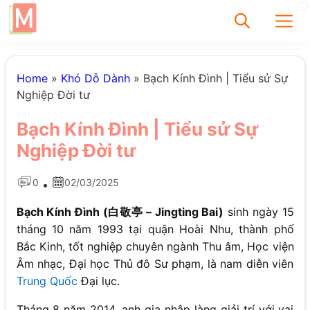
✕
Home
»
Khó Dỗ Dành
»
Bạch Kính Đình | Tiểu sử Sự
Nghiệp Đời tư
Tìm
Bạch Kính Đình | Tiểu sử Sự
Chưa có bài viết
Nghiệp Đời tư
được tìm thấy
0
02/03/2025
•
Bạch Kính Đình (白敬亭 – Jingting Bai)
sinh ngày 15
tháng 10 năm 1993 tại quận Hoài Nhu, thành phố
Bắc Kinh, tốt nghiệp chuyên ngành Thu âm, Học viện
Âm nhạc, Đại học Thủ đô Sư phạm, là nam diễn viên
Trung Quốc
Đại lục.
Tháng 8 năm 2014, anh gia nhập làng giải trí với vai