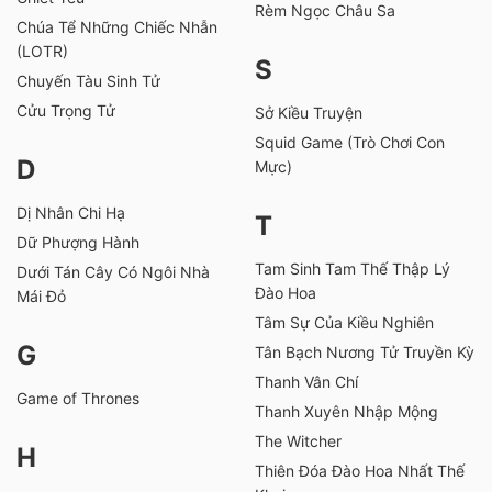
Rèm Ngọc Châu Sa
Chúa Tể Những Chiếc Nhẫn
(LOTR)
S
Chuyến Tàu Sinh Tử
Cửu Trọng Tử
Sở Kiều Truyện
Squid Game (Trò Chơi Con
D
Mực)
Dị Nhân Chi Hạ
T
Dữ Phượng Hành
Tam Sinh Tam Thế Thập Lý
Dưới Tán Cây Có Ngôi Nhà
Đào Hoa
Mái Đỏ
Tâm Sự Của Kiều Nghiên
G
Tân Bạch Nương Tử Truyền Kỳ
Thanh Vân Chí
Game of Thrones
Thanh Xuyên Nhập Mộng
The Witcher
H
Thiên Đóa Đào Hoa Nhất Thế