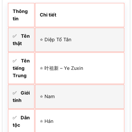
Thông
Chi tiết
tin
✅
Tên
⭐ Diệp Tổ Tân
thật
✅
Tên
tiếng
⭐ 叶祖新 – Ye Zuxin
Trung
✅
Giới
⭐ Nam
tính
✅
Dân
⭐ Hán
tộc