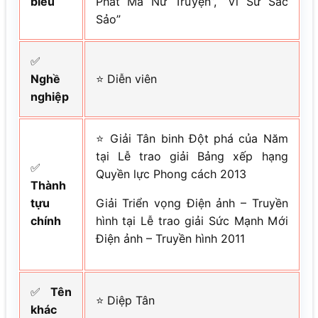
biểu
Phát Ma Nữ Truyện”, “Vi Sư Sắc
Sảo”
✅
Nghề
⭐ Diễn viên
nghiệp
⭐ Giải Tân binh Đột phá của Năm
tại Lễ trao giải Bảng xếp hạng
✅
Quyền lực Phong cách 2013
Thành
tựu
Giải Triển vọng Điện ảnh – Truyền
chính
hình tại Lễ trao giải Sức Mạnh Mới
Điện ảnh – Truyền hình 2011
✅
Tên
⭐ Diệp Tân
khác