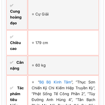
✅
Cung
⭐ Cự Giải
hoàng
đạo
✅
Chiều
⭐ 179 cm
cao
✅
Cân
⭐ 60 kg
nặng
⭐ “
Bộ Bộ Kinh Tâm
”, “Thục Sơn
✅
Tác
Chiến Kỷ Chi Kiếm Hiệp Truyền Kỳ”,
phẩm
“Phật Sống Tế Công Phần 2”, “Tùy
tiêu
Đường Anh Hùng 4”, “Tân Bạch