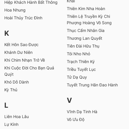
Khai
Hiệp Khách Hành Bất Thông
Thiên Kim Nha Hoàn
Hoa Nhung
Thiên Lệ Truyền Kỳ Chi
Hoài Thủy Trúc Đình
Phượng Hoàng Vô Song
Thục Cẩm Nhân Gia
K
Thương Lan Quyết
Kết Hôn Sao Được
Tiên Đài Hữu Thụ
Khánh Dư Niên
Tôi Nho Nhỏ
Khi Chim Nhạn Trở Về
Trạch Thiên Ký
Khi Cuộc Đời Cho Bạn Quả
Triều Tuyết Lục
Quýt
Tử Dạ Quy
Khó Dỗ Dành
Tuyết Trung Hãn Đao Hành
Kỳ Thủ
V
L
Vĩnh Dạ Tinh Hà
Liên Hoa Lâu
Vô Ưu Độ
Lự Kính