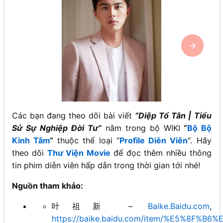
Các bạn đang theo dõi bài viết
“Diệp Tổ Tân | Tiểu
Sử Sự Nghiệp Đời Tư”
nằm trong bộ WIKI
“
Bộ Bộ
Kinh Tâm
“
thuộc thể loại “
Profile Diễn Viên
“. Hãy
theo dõi
Thư Viện Movie
để đọc thêm nhiều thông
tin phim diễn viên hấp dẫn trong thời gian tới nhé!
Nguồn tham khảo:
叶祖新 –
Baike.Baidu.com
,
https://baike.baidu.com/item/%E5%8F%B