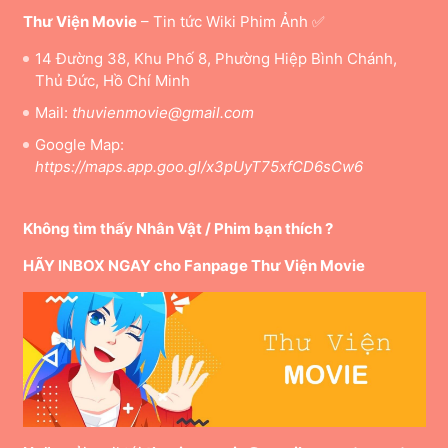
Thư Viện Movie
– Tin tức Wiki Phim Ảnh ✅
14 Đường 38, Khu Phố 8, Phường Hiệp Bình Chánh,
Thủ Đức, Hồ Chí Minh
Mail:
thuvienmovie@gmail.com
Google Map:
https://maps.app.goo.gl/x3pUyT75xfCD6sCw6
Không tìm thấy Nhân Vật / Phim bạn thích ?
HÃY INBOX NGAY cho Fanpage Thư Viện Movie