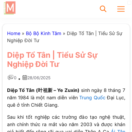
✕
Home
»
Bộ Bộ Kinh Tâm
»
Diệp Tổ Tân | Tiểu Sử Sự
Nghiệp Đời Tư
Tìm
Diệp Tổ Tân | Tiểu Sử Sự
Chưa có bài viết
Nghiệp Đời Tư
được tìm thấy
0
28/06/2025
•
Diệp Tổ Tân
(叶祖新 – Ye Zuxin)
sinh ngày 8 tháng 7
năm 1984 là một nam diễn viên
Trung Quốc
Đại Lục,
quê ở tỉnh Chiết Giang.
Sau khi tốt nghiệp các trường đào tạo nghệ thuật,
anh chính thức ra mắt vào năm 2003 và được khán
giả biết đến rộng rãi qua vai diễn Thập A Ca
Ái Tân