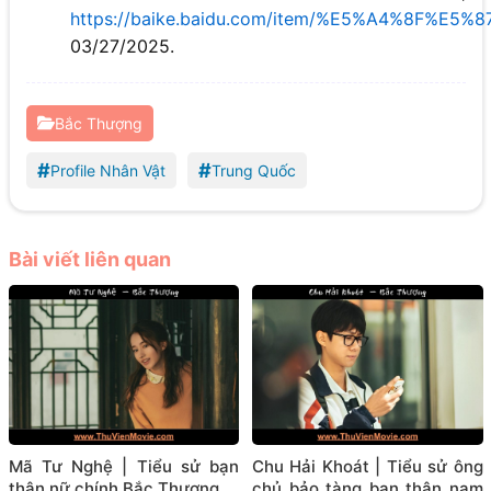
https://baike.baidu.com/item/%E5%A4%8F%E5
03/27/2025.
Bắc Thượng
#
#
Profile Nhân Vật
Trung Quốc
Bài viết liên quan
Mã Tư Nghệ | Tiểu sử bạn
Chu Hải Khoát | Tiểu sử ông
thân nữ chính Bắc Thượng
chủ bảo tàng bạn thân nam