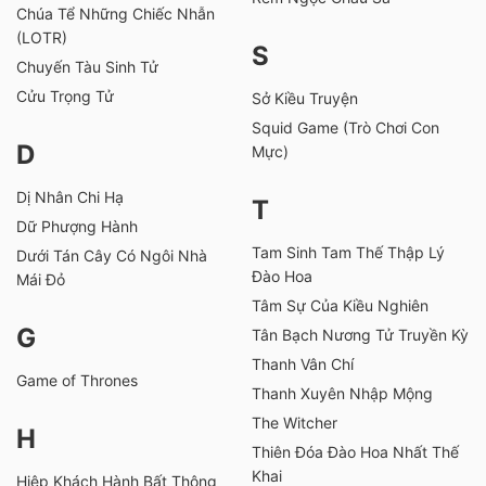
Chúa Tể Những Chiếc Nhẫn
(LOTR)
S
Chuyến Tàu Sinh Tử
Cửu Trọng Tử
Sở Kiều Truyện
Squid Game (Trò Chơi Con
D
Mực)
Dị Nhân Chi Hạ
T
Dữ Phượng Hành
Tam Sinh Tam Thế Thập Lý
Dưới Tán Cây Có Ngôi Nhà
Đào Hoa
Mái Đỏ
Tâm Sự Của Kiều Nghiên
G
Tân Bạch Nương Tử Truyền Kỳ
Thanh Vân Chí
Game of Thrones
Thanh Xuyên Nhập Mộng
The Witcher
H
Thiên Đóa Đào Hoa Nhất Thế
Khai
Hiệp Khách Hành Bất Thông