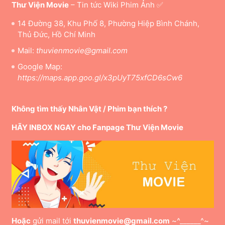
Thư Viện Movie
– Tin tức Wiki Phim Ảnh ✅
14 Đường 38, Khu Phố 8, Phường Hiệp Bình Chánh,
Thủ Đức, Hồ Chí Minh
Mail:
thuvienmovie@gmail.com
Google Map:
https://maps.app.goo.gl/x3pUyT75xfCD6sCw6
Không tìm thấy Nhân Vật / Phim bạn thích ?
HÃY INBOX NGAY cho Fanpage Thư Viện Movie
Hoặc
gửi mail tới
thuvienmovie@gmail.com
~^______^~