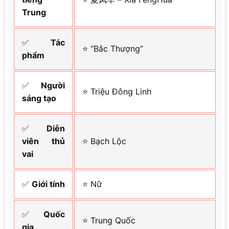
Trung
✅
Tác
⭐ “Bắc Thượng”
phẩm
✅
Người
⭐ Triệu Đông Linh
sáng tạo
✅
Diễn
viên thủ
⭐ Bạch Lộc
vai
✅
Giới tính
⭐ Nữ
✅
Quốc
⭐ Trung Quốc
gia