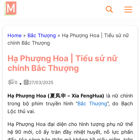
✕
Home
»
Bắc Thượng
»
Hạ Phượng Hoa | Tiểu sử nữ
chính Bắc Thượng
Tìm
Hạ Phượng Hoa | Tiểu sử nữ
Chưa có bài viết
chính Bắc Thượng
được tìm thấy
0
27/03/2025
•
Hạ Phượng Hoa (夏凤华 – Xia FengHua)
là nữ chính
trong bộ phim truyền hình “
Bắc Thượng
”, do Bạch
Lộc thủ vai.
Hạ Phượng Hoa đại diện cho hình tượng phụ nữ thế
hệ 90 mới, cô ấy tràn đầy nhiệt huyết, nỗ lực phấn
đấu, tỏa sáng bản thân mà không hề giấu giếm, trên