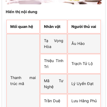
Hiển thị nội dung
Mối quan hệ
Nhân vật
Người thủ vai
Tạ Vọng
Âu Hào
Hòa
Thiệu Tinh
Trạch Tử Lộ
Trì
Thanh mai
Mã Tư
trúc mã
Lý Uyển Đạt
Nghệ
Trần Duệ
Lưu Hằng Phủ