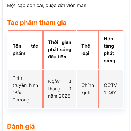
Một cặp con cái, cuộc đời viên mãn.
Tác phẩm tham gia
Nền
Thời gian
Tên tác
Thể
tảng
phát sóng
phẩm
loại
phát
đầu tiên
sóng
Phim
Ngày 3
truyền hình
Chính
CCTV-
tháng 3
“Bắc
kịch
1 iQIYI
năm 2025
Thượng”
Đánh giá