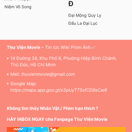
Đ
Niệm Vô Song
Đại Mộng Quy Ly
Đấu La Đại Lục
Thư Viện Movie
– Tin tức Wiki Phim Ảnh ✅
14 Đường 38, Khu Phố 8, Phường Hiệp Bình Chánh,
Thủ Đức, Hồ Chí Minh
Mail:
thuvienmovie@gmail.com
Google Map:
https://maps.app.goo.gl/x3pUyT75xfCD6sCw6
Không tìm thấy Nhân Vật / Phim bạn thích ?
HÃY INBOX NGAY cho Fanpage Thư Viện Movie