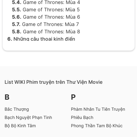
5.4.
Game of Thrones: Mùa 4
5.5.
Game of Thrones: Mùa 5
5.6.
Game of Thrones: Mùa 6
5.7.
Game of Thrones: Mùa 7
5.8.
Game of Thrones: Mùa 8
6.
Những câu thoại kinh điển
6.1.
Jorah nói
6.2.
Những điều người khác nói về Jorah
7.
Hậu trường
8.
Trong nguyên tác
9.
Danh sách xuất hiện
List WIKI Phim truyện trên Thư Viện Movie
10.
Đánh giá và phân tích
B
P
11.
Ảnh về Jorah Mormont
Bắc Thượng
Phàm Nhân Tu Tiên Truyện
Bạch Nguyệt Phạn Tinh
Phiêu Bạch
Bộ Bộ Kinh Tâm
Phong Thần Tam Bộ Khúc