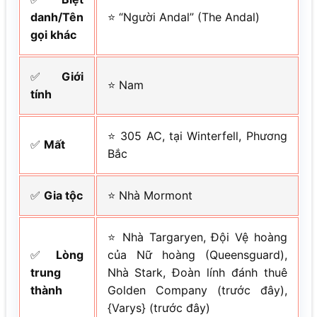
danh/Tên
⭐ “Người Andal” (The Andal)
gọi khác
✅
Giới
⭐ Nam
tính
⭐ 305 AC, tại Winterfell, Phương
✅
Mất
Bắc
✅
Gia tộc
⭐ Nhà Mormont
⭐ Nhà Targaryen, Đội Vệ hoàng
✅
Lòng
của Nữ hoàng (Queensguard),
trung
Nhà Stark, Đoàn lính đánh thuê
thành
Golden Company (trước đây),
{Varys} (trước đây)