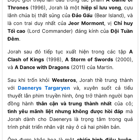
Thrones
(1996), Jorah là một
hiệp sĩ lưu vong
, cựu
lãnh chúa bị thất sủng của
Đảo Gấu
(Bear Island), và
là con trai duy nhất của
Jeor Mormont
, vị
Chỉ huy
Tối cao
(Lord Commander) đáng kính của
Đội Tuần
Đêm
.
Jorah sau đó tiếp tục xuất hiện trong các tập
A
Clash of Kings
(1998),
A Storm of Swords
(2000),
và
A Dance with Dragons
(2011) của Martin.
Sau khi trốn khỏi
Westeros
, Jorah thề trung thành
với
Daenerys Targaryen
và, xuyên suốt cả tiểu
thuyết lẫn phim truyền hình, ông trở thành người bạn
đồng hành
thân cận và trung thành nhất
của cô;
tình yêu mãnh liệt nhưng không được hồi đáp
mà
Jorah dành cho Daenerys là trọng tâm trong quá
trình phát triển nhân vật này ở cả hai phiên bản.
Ông được khắc họa là một
chiến binh điêu luyện
,