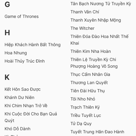
G
Tân Bạch Nương Tử Truyền Kỳ
Thanh Vân Chí
Game of Thrones
Thanh Xuyên Nhập Mộng
The Witcher
H
Thiên Đóa Đào Hoa Nhất Thế
Khai
Hiệp Khách Hành Bất Thông
Thiên Kim Nha Hoàn
Hoa Nhung
Thiên Lệ Truyền Kỳ Chi
Hoài Thủy Trúc Đình
Phượng Hoàng Vô Song
Thục Cẩm Nhân Gia
K
Thương Lan Quyết
Kết Hôn Sao Được
Tiên Đài Hữu Thụ
Khánh Dư Niên
Tôi Nho Nhỏ
Khi Chim Nhạn Trở Về
Trạch Thiên Ký
Khi Cuộc Đời Cho Bạn Quả
Triều Tuyết Lục
Quýt
Tử Dạ Quy
Khó Dỗ Dành
Tuyết Trung Hãn Đao Hành