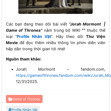
Các bạn đang theo dõi bài viết
“Jorah Mormont |
Game of Thrones”
nằm trong bộ WIKI
“
“
thuộc thể
loại “
Profile Nhân Vật
“. Hãy theo dõi
Thư Viện
Movie
để đọc thêm nhiều thông tin phim diễn viên
hấp dẫn trong thời gian tới nhé!
Nguồn tham khảo:
Jorah Mormont – fandom.com,
https://gameofthrones.fandom.com/wiki/Jorah_M
12/31/2025.
Game of Thrones
#
Profile Nhân Vật