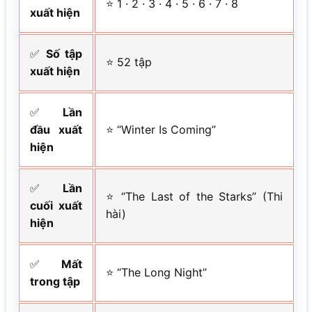
⭐ 1 · 2 · 3 · 4 · 5 · 6 · 7 · 8
xuất hiện
✅
Số tập
⭐ 52 tập
xuất hiện
✅
Lần
đầu xuất
⭐ “Winter Is Coming”
hiện
✅
Lần
⭐ “The Last of the Starks” (Thi
cuối xuất
hài)
hiện
✅
Mất
⭐ “The Long Night”
trong tập