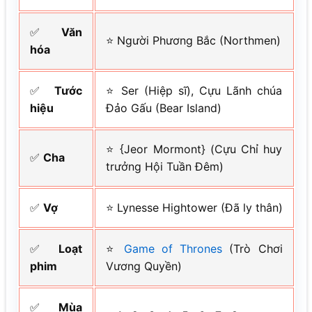
✅
Văn
⭐ Người Phương Bắc (Northmen)
hóa
✅
Tước
⭐ Ser (Hiệp sĩ), Cựu Lãnh chúa
hiệu
Đảo Gấu (Bear Island)
⭐ {Jeor Mormont} (Cựu Chỉ huy
✅
Cha
trưởng Hội Tuần Đêm)
✅
Vợ
⭐ Lynesse Hightower (Đã ly thân)
✅
Loạt
⭐
Game of Thrones
(Trò Chơi
phim
Vương Quyền)
✅
Mùa