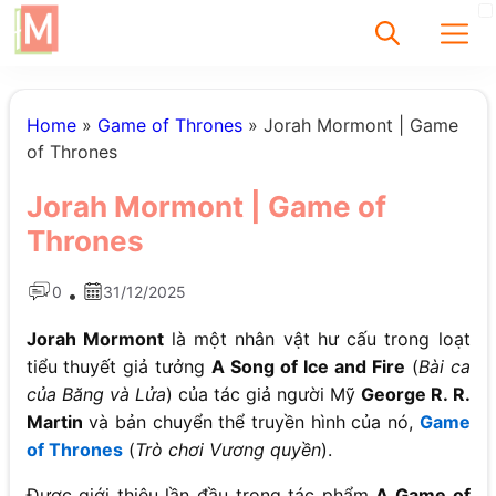
✕
Home
»
Game of Thrones
»
Jorah Mormont | Game
of Thrones
Tìm
Jorah Mormont | Game of
Chưa có bài viết
Thrones
được tìm thấy
0
31/12/2025
•
Jorah Mormont
là một nhân vật hư cấu trong loạt
tiểu thuyết giả tưởng
A Song of Ice and Fire
(
Bài ca
của Băng và Lửa
) của tác giả người Mỹ
George R. R.
Martin
và bản chuyển thể truyền hình của nó,
Game
of Thrones
(
Trò chơi Vương quyền
).
Được giới thiệu lần đầu trong tác phẩm
A Game of