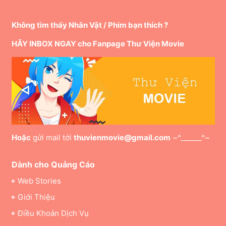
Không tìm thấy Nhân Vật / Phim bạn thích ?
HÃY INBOX NGAY cho Fanpage Thư Viện Movie
Hoặc
gửi mail tới
thuvienmovie@gmail.com
~^______^~
Dành cho Quảng Cáo
Web Stories
Giới Thiệu
Điều Khoản Dịch Vụ