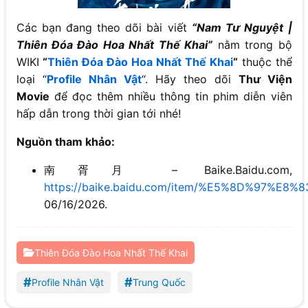
Các bạn đang theo dõi bài viết
“Nam Tư Nguyệt |
Thiên Đóa Đào Hoa Nhất Thế Khai”
nằm trong bộ
WIKI
“
Thiên Đóa Đào Hoa Nhất Thế Khai
“
thuộc thể
loại “
Profile Nhân Vật
“. Hãy theo dõi
Thư Viện
Movie
để đọc thêm nhiều thông tin phim diễn viên
hấp dẫn trong thời gian tới nhé!
Nguồn tham khảo:
南胥月 – Baike.Baidu.com,
https://baike.baidu.com/item/%E5%8D%97%E
06/16/2026.
Thiên Đóa Đào Hoa Nhất Thế Khai
#
#
Profile Nhân Vật
Trung Quốc