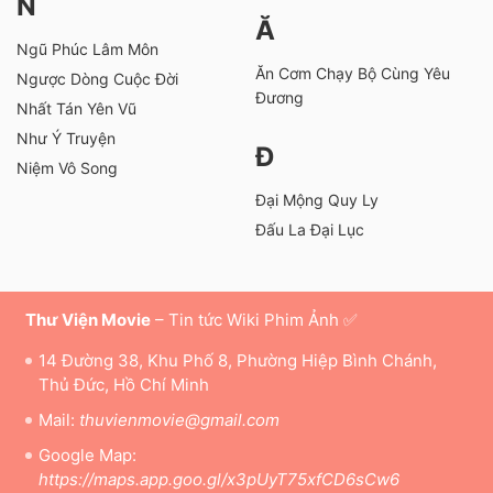
N
Ă
Ngũ Phúc Lâm Môn
Ăn Cơm Chạy Bộ Cùng Yêu
Ngược Dòng Cuộc Đời
Đương
Nhất Tán Yên Vũ
Như Ý Truyện
Đ
Niệm Vô Song
Đại Mộng Quy Ly
Đấu La Đại Lục
Thư Viện Movie
– Tin tức Wiki Phim Ảnh ✅
14 Đường 38, Khu Phố 8, Phường Hiệp Bình Chánh,
Thủ Đức, Hồ Chí Minh
Mail:
thuvienmovie@gmail.com
Google Map:
https://maps.app.goo.gl/x3pUyT75xfCD6sCw6