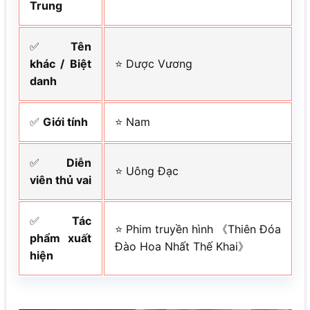
Trung
✅
Tên
khác / Biệt
⭐ Dược Vương
danh
✅
Giới tính
⭐ Nam
✅
Diễn
⭐ Uông Đạc
viên thủ vai
✅
Tác
⭐ Phim truyền hình 《Thiên Đóa
phẩm xuất
Đào Hoa Nhất Thế Khai》
hiện