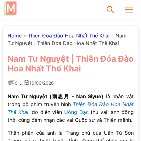
✕
Home
»
Thiên Đóa Đào Hoa Nhất Thế Khai
»
Nam
Tư Nguyệt | Thiên Đóa Đào Hoa Nhất Thế Khai
Tìm
Nam Tư Nguyệt | Thiên Đóa Đào
Chưa có bài viết
Hoa Nhất Thế Khai
được tìm thấy
0
16/06/2026
•
Nam Tư Nguyệt (南思月 – Nan Siyue)
là nhân vật
trong bộ phim truyền hình
Thiên Đóa Đào Hoa Nhất
Thế Khai
, do diễn viên
Uông Đạc
thủ vai; anh đồng
thời cũng đảm nhận các vai Quốc sư và Thiên mệnh.
Thân phận của anh là Trang chủ của Uẩn Tú Sơn
Trang, có y thuật tuyệt đỉnh, được thế nhân gọi là