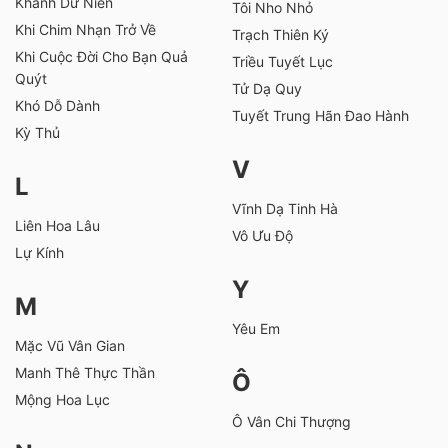
Khánh Dư Niên
Tôi Nho Nhỏ
Khi Chim Nhạn Trở Về
Trạch Thiên Ký
Khi Cuộc Đời Cho Bạn Quả
Triều Tuyết Lục
Quýt
Tử Dạ Quy
Khó Dỗ Dành
Tuyết Trung Hãn Đao Hành
Kỳ Thủ
V
L
Vĩnh Dạ Tinh Hà
Liên Hoa Lâu
Vô Ưu Độ
Lự Kính
Y
M
Yêu Em
Mặc Vũ Vân Gian
Manh Thê Thực Thần
Ô
Mộng Hoa Lục
Ô Vân Chi Thượng