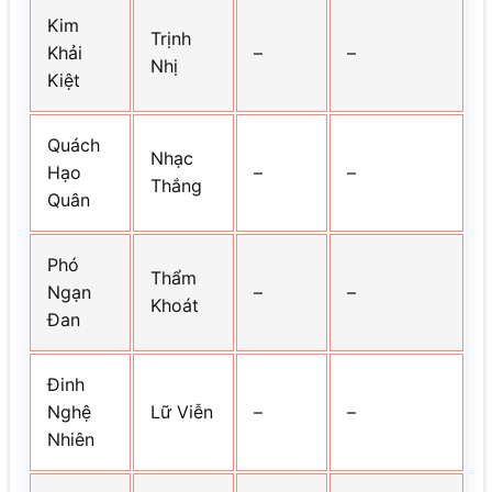
Kim
Trịnh
Khải
–
–
Nhị
Kiệt
Quách
Nhạc
Hạo
–
–
Thắng
Quân
Phó
Thẩm
Ngạn
–
–
Khoát
Đan
Đinh
Nghệ
Lữ Viễn
–
–
Nhiên