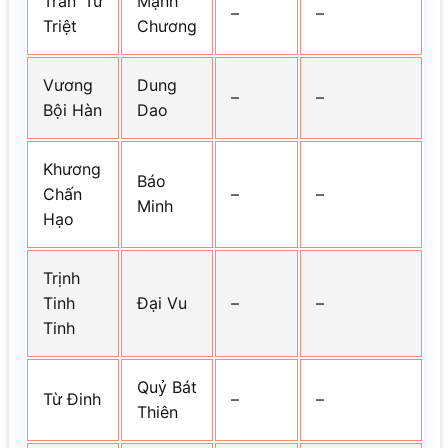
Trần Tư
Mạnh
–
–
Triệt
Chương
Vương
Dung
–
–
Bội Hàn
Dao
Khương
Báo
Chấn
–
–
Minh
Hạo
Trịnh
Tinh
Đại Vu
–
–
Tinh
Quỷ Bát
Từ Đinh
–
–
Thiên