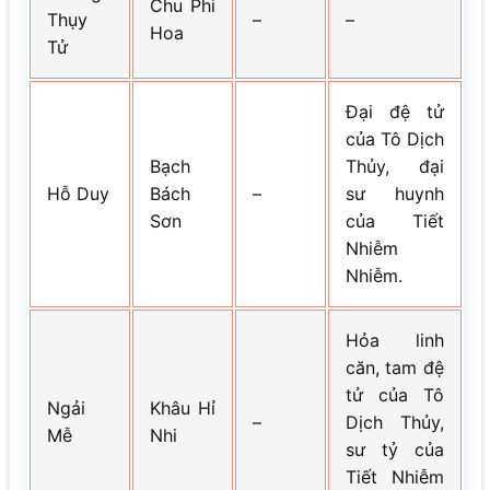
Chu Phi
Thụy
–
–
Hoa
Tử
Đại đệ tử
của Tô Dịch
Bạch
Thủy, đại
Hỗ Duy
Bách
–
sư huynh
Sơn
của Tiết
Nhiễm
Nhiễm.
Hỏa linh
căn, tam đệ
tử của Tô
Ngải
Khâu Hỉ
–
Dịch Thủy,
Mễ
Nhi
sư tỷ của
Tiết Nhiễm