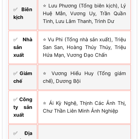
⭐ Lưu Phương (Tổng biên kịch), Lý
✅
Biên
Huệ Mẫn, Vương Uy, Trần Quần
kịch
Tinh, Lưu Lâm Thanh, Trình Dư
✅
Nhà
⭐ Vu Phi (Tổng nhà sản xuất), Triệu
sản
San San, Hoàng Thúy Thúy, Triệu
xuất
Hứa Mạn, Vương Đạo Chấn
✅
Giám
⭐ Vương Hiểu Huy (Tổng giám
chế
chế), Dương Bội
✅
Công
⭐ Ái Kỳ Nghệ, Thịnh Các Ảnh Thị,
ty sản
Chư Thần Liên Minh Ảnh Nghiệp
xuất
✅
Địa