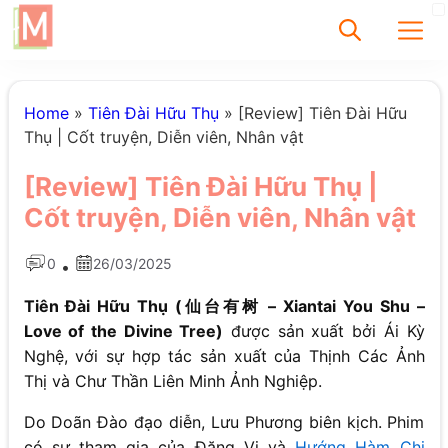
✕
Home
»
Tiên Đài Hữu Thụ
»
[Review] Tiên Đài Hữu
Thụ | Cốt truyện, Diễn viên, Nhân vật
Tìm
[Review] Tiên Đài Hữu Thụ |
Chưa có bài viết
Cốt truyện, Diễn viên, Nhân vật
được tìm thấy
0
26/03/2025
•
Tiên Đài Hữu Thụ (仙台有树 – Xiantai You Shu –
Love of the Divine Tree)
được sản xuất bởi Ái Kỳ
Nghệ, với sự hợp tác sản xuất của Thịnh Các Ảnh
Thị và Chư Thần Liên Minh Ảnh Nghiệp.
Do Doãn Đào đạo diễn, Lưu Phương biên kịch. Phim
có sự tham gia của Đặng Vi và
Hướng Hàm Chi