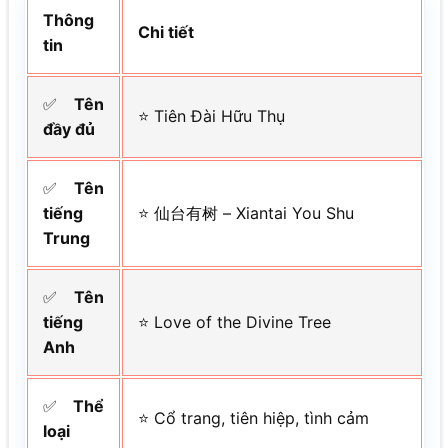
Thông
Chi tiết
tin
✅
Tên
⭐ Tiên Đài Hữu Thụ
đầy đủ
✅
Tên
tiếng
⭐ 仙台有树 – Xiantai You Shu
Trung
✅
Tên
tiếng
⭐ Love of the Divine Tree
Anh
✅
Thể
⭐ Cổ trang, tiên hiệp, tình cảm
loại