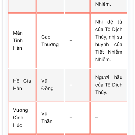
Nhiễm.
Nhị đệ tử
của Tô Dịch
Mẫn
Cao
Thủy, nhị sư
Tinh
–
Thương
huynh của
Hàn
Tiết Nhiễm
Nhiễm.
Người hầu
Hồ Gia
Vũ
–
của Tô Dịch
Hân
Đồng
Thủy.
Vương
Vũ
Đình
–
–
Thần
Húc