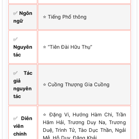
✅
Ngôn
⭐ Tiếng Phổ thông
ngữ
✅
Nguyên
⭐ “Tiên Đài Hữu Thụ”
tác
✅
Tác
giả
⭐ Cuồng Thượng Gia Cuồng
nguyên
tác
⭐ Đặng Vi, Hướng Hàm Chi, Trần
✅
Diễn
Hâm Hải, Trương Duy Na, Trương
viên
Duệ, Trình Tử, Tào Dục Thần, Ngải
chính
Mễ, Hỗ Duy, Đặng Khải