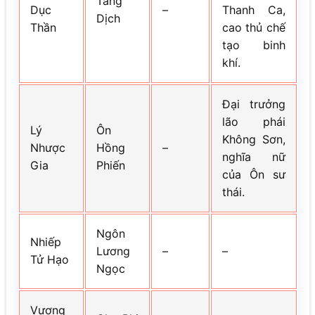
Tằng
Dục
–
Thanh Ca,
Dịch
Thần
cao thủ chế
tạo binh
khí.
Đại trưởng
lão phái
Lý
Ôn
Không Sơn,
Nhược
Hồng
–
nghĩa nữ
Gia
Phiến
của Ôn sư
thái.
Ngôn
Nhiếp
Lương
–
–
Tử Hạo
Ngọc
Vương