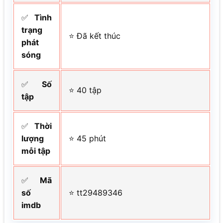
✅
Tình
trạng
⭐ Đã kết thúc
phát
sóng
✅
Số
⭐ 40 tập
tập
✅
Thời
lượng
⭐ 45 phút
mỗi tập
✅
Mã
số
⭐ tt29489346
imdb