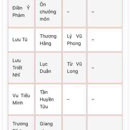
Ôn
Điền Ỷ
chưởng
–
–
Phàm
môn
Thương
Lý Vũ
Lưu Tú
–
Hằng
Phong
Lưu
Lục
Từ Vũ
Triết
–
Duẫn
Long
Nhĩ
Tần
Vu Tiểu
Huyền
–
–
Minh
Tửu
Trương
Giang