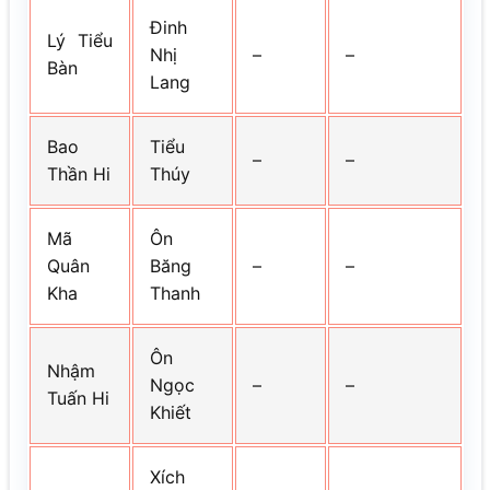
Đinh
Lý Tiểu
Nhị
–
–
Bàn
Lang
Bao
Tiểu
–
–
Thần Hi
Thúy
Mã
Ôn
Quân
Băng
–
–
Kha
Thanh
Ôn
Nhậm
Ngọc
–
–
Tuấn Hi
Khiết
Xích