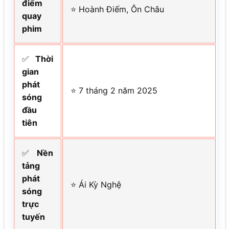
điểm
⭐ Hoành Điếm, Ôn Châu
quay
phim
✅
Thời
gian
phát
⭐ 7 tháng 2 năm 2025
sóng
đầu
tiên
✅
Nền
tảng
phát
⭐ Ái Kỳ Nghệ
sóng
trực
tuyến