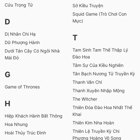
Cửu Trọng Tử
Sở Kiều Truyện
Squid Game (Trò Chơi Con
D
Mực)
Dị Nhân Chi Hạ
T
Dữ Phượng Hành
Tam Sinh Tam Thế Thập Lý
Dưới Tán Cây Có Ngôi Nhà
Đào Hoa
Mái Đỏ
Tâm Sự Của Kiều Nghiên
G
Tân Bạch Nương Tử Truyền Kỳ
Thanh Vân Chí
Game of Thrones
Thanh Xuyên Nhập Mộng
The Witcher
H
Thiên Đóa Đào Hoa Nhất Thế
Khai
Hiệp Khách Hành Bất Thông
Thiên Kim Nha Hoàn
Hoa Nhung
Thiên Lệ Truyền Kỳ Chi
Hoài Thủy Trúc Đình
Phượng Hoàng Vô Song