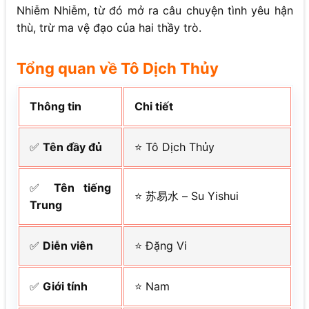
Nhiễm Nhiễm, từ đó mở ra câu chuyện tình yêu hận
thù, trừ ma vệ đạo của hai thầy trò.
Tổng quan về Tô Dịch Thủy
Thông tin
Chi tiết
✅
Tên đầy đủ
⭐ Tô Dịch Thủy
✅
Tên tiếng
⭐ 苏易水 – Su Yishui
Trung
✅
Diễn viên
⭐ Đặng Vi
✅
Giới tính
⭐ Nam