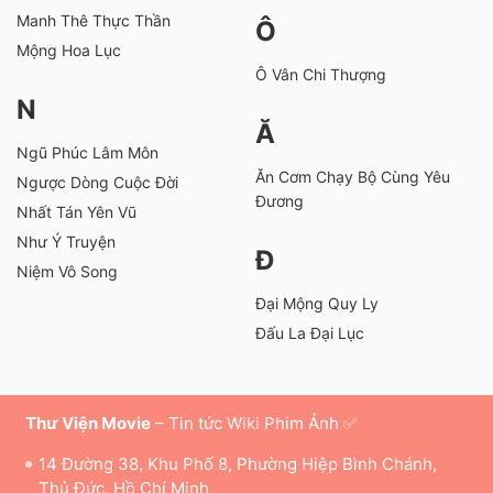
Manh Thê Thực Thần
Ô
Mộng Hoa Lục
Ô Vân Chi Thượng
N
Ă
Ngũ Phúc Lâm Môn
Ăn Cơm Chạy Bộ Cùng Yêu
Ngược Dòng Cuộc Đời
Đương
Nhất Tán Yên Vũ
Như Ý Truyện
Đ
Niệm Vô Song
Đại Mộng Quy Ly
Đấu La Đại Lục
Thư Viện Movie
– Tin tức Wiki Phim Ảnh ✅
14 Đường 38, Khu Phố 8, Phường Hiệp Bình Chánh,
Thủ Đức, Hồ Chí Minh