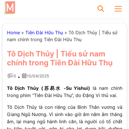
✕
Home
»
Tiên Đài Hữu Thụ
»
Tô Dịch Thủy | Tiểu sử
nam chính trong Tiên Đài Hữu Thụ
Tìm
Tô Dịch Thủy | Tiểu sử nam
Chưa có bài viết
chính trong Tiên Đài Hữu Thụ
được tìm thấy
0
10/04/2025
•
Tô Dịch Thủy
(苏易水 -Su Yishui)
là nam chính
trong phim “Tiên Đài Hữu Thụ”, do Đặng Vi thủ vai.
Tô Dịch Thủy là con riêng của Bình Thân vương và
Giang Ngũ Nương. Vì sinh vào giờ âm năm âm tháng
âm, lại mang ngũ hành linh căn, là người có tố chất
tu tiên tuyệt vời, nên bị cha lợi dụng bồi dưỡng