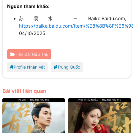
Nguồn tham khảo:
苏易水 – Baike.Baidu.com,
https://baike.baidu.com/item/%E8%8B%8F%E6
04/10/2025.
Tiên Đài Hữu Thụ
#
#
Profile Nhân Vật
Trung Quốc
Bài viết liên quan