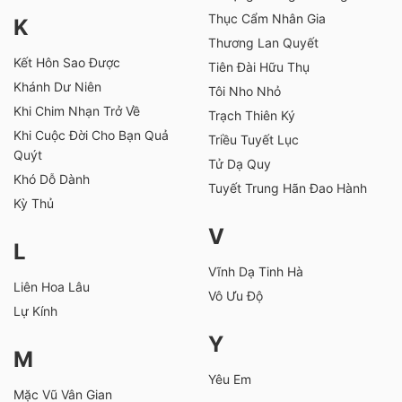
Thục Cẩm Nhân Gia
K
Thương Lan Quyết
Kết Hôn Sao Được
Tiên Đài Hữu Thụ
Khánh Dư Niên
Tôi Nho Nhỏ
Khi Chim Nhạn Trở Về
Trạch Thiên Ký
Khi Cuộc Đời Cho Bạn Quả
Triều Tuyết Lục
Quýt
Tử Dạ Quy
Khó Dỗ Dành
Tuyết Trung Hãn Đao Hành
Kỳ Thủ
V
L
Vĩnh Dạ Tinh Hà
Liên Hoa Lâu
Vô Ưu Độ
Lự Kính
Y
M
Yêu Em
Mặc Vũ Vân Gian