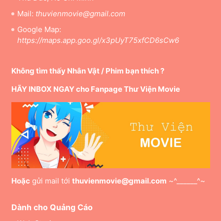
Mail:
thuvienmovie@gmail.com
Google Map:
https://maps.app.goo.gl/x3pUyT75xfCD6sCw6
Không tìm thấy Nhân Vật / Phim bạn thích ?
HÃY INBOX NGAY cho Fanpage Thư Viện Movie
Hoặc
gửi mail tới
thuvienmovie@gmail.com
~^______^~
Dành cho Quảng Cáo