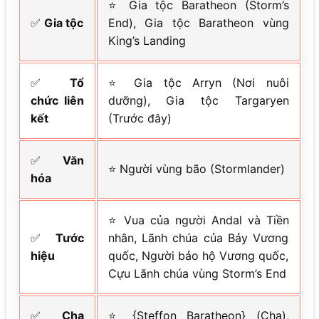
⭐ Gia tộc Baratheon (Storm’s
✅
Gia tộc
End), Gia tộc Baratheon vùng
King’s Landing
✅
Tổ
⭐ Gia tộc Arryn (Nơi nuôi
chức liên
dưỡng), Gia tộc Targaryen
kết
(Trước đây)
✅
Văn
⭐ Người vùng bão (Stormlander)
hóa
⭐ Vua của người Andal và Tiền
✅
Tước
nhân, Lãnh chúa của Bảy Vương
hiệu
quốc, Người bảo hộ Vương quốc,
Cựu Lãnh chúa vùng Storm’s End
✅
Cha
⭐ {Steffon Baratheon} (Cha),