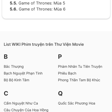
5.5.
Game of Thrones: Mùa 5
5.6.
Game of Thrones: Mùa 6
5.7.
Game of Thrones: Mùa 7
5.8.
Game of Thrones: Mùa 8
6.
Trong nguyên tác tiểu thuyết
7.
Các con hoang trong tiểu thuyết
8.
Sự khác biệt giữa Phim và Sách
List WIKI Phim truyện trên Thư Viện Movie
9.
Lời tiên tri về Robert
B
P
10.
Những câu thoại kinh điển
10.1.
Lời của Vua Robert
Bắc Thượng
Phàm Nhân Tu Tiên Truyện
10.2.
Lời nói về Robert
Bạch Nguyệt Phạn Tinh
Phiêu Bạch
11.
Danh sách xuất hiện
Bộ Bộ Kinh Tâm
Phong Thần Tam Bộ Khúc
11.1.
Các phần phim chính (Game of Thrones)
11.2.
Các nội dung bổ sung (Lồng tiếng & Minh
C
Q
họa trong đĩa Blu-ray)
11.3.
Thông tin khác
Cẩm Nguyệt Như Ca
Quốc Sắc Phương Hoa
12.
Ảnh về Robert Baratheon
Câu Chuyện Của Hoa Hồng