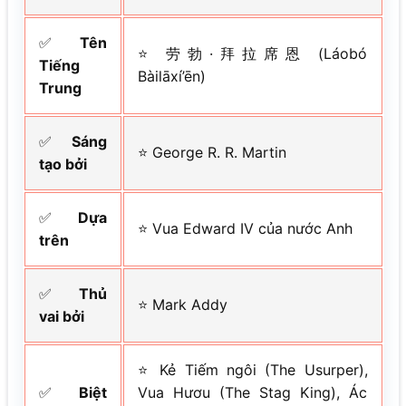
✅
Tên
⭐ 劳勃·拜拉席恩 (Láobó
Tiếng
Bàilāxí’ēn)
Trung
✅
Sáng
⭐ George R. R. Martin
tạo bởi
✅
Dựa
⭐ Vua Edward IV của nước Anh
trên
✅
Thủ
⭐ Mark Addy
vai bởi
⭐ Kẻ Tiếm ngôi (The Usurper),
✅
Biệt
Vua Hươu (The Stag King), Ác