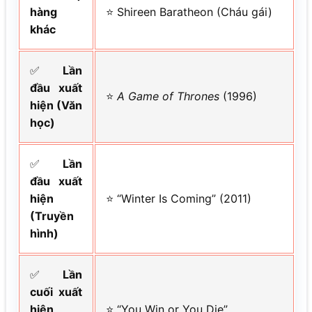
hàng
⭐ Shireen Baratheon (Cháu gái)
khác
✅
Lần
đầu xuất
⭐
A Game of Thrones
(1996)
hiện (Văn
học)
✅
Lần
đầu xuất
hiện
⭐ “Winter Is Coming” (2011)
(Truyền
hình)
✅
Lần
cuối xuất
hiện
⭐ “You Win or You Die”