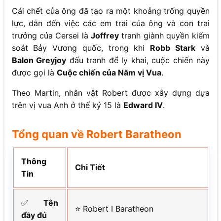
Cái chết của ông đã tạo ra một khoảng trống quyền
lực, dẫn đến việc các em trai của ông và con trai
trưởng của Cersei là
Joffrey
tranh giành quyền kiểm
soát Bảy Vương quốc, trong khi
Robb Stark
và
Balon Greyjoy
đấu tranh để ly khai, cuộc chiến này
được gọi là
Cuộc chiến của Năm vị Vua
.
Theo Martin, nhân vật Robert được xây dựng dựa
trên vị vua Anh ở thế kỷ 15 là
Edward IV
.
Tổng quan về Robert Baratheon
Thông
Chi Tiết
Tin
✅
Tên
⭐ Robert I Baratheon
đầy đủ