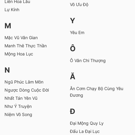
Liên Hoa Lâu
Vô Ưu Độ
Lự Kính
Y
M
Yêu Em
Mặc Vũ Vân Gian
Manh Thê Thực Thần
Ô
Mộng Hoa Lục
Ô Vân Chi Thượng
N
Ă
Ngũ Phúc Lâm Môn
Ăn Cơm Chạy Bộ Cùng Yêu
Ngược Dòng Cuộc Đời
Đương
Nhất Tán Yên Vũ
Như Ý Truyện
Đ
Niệm Vô Song
Đại Mộng Quy Ly
Đấu La Đại Lục