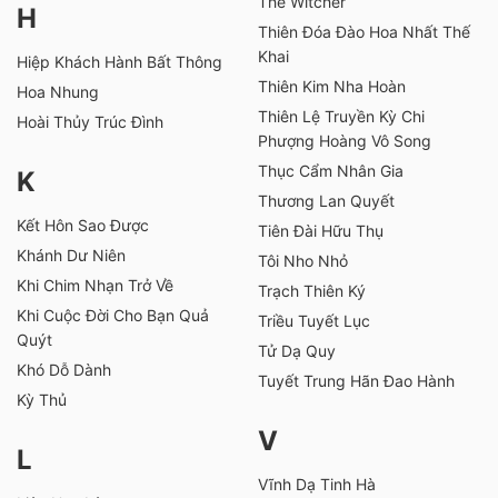
The Witcher
H
Thiên Đóa Đào Hoa Nhất Thế
Khai
Hiệp Khách Hành Bất Thông
Thiên Kim Nha Hoàn
Hoa Nhung
Thiên Lệ Truyền Kỳ Chi
Hoài Thủy Trúc Đình
Phượng Hoàng Vô Song
Thục Cẩm Nhân Gia
K
Thương Lan Quyết
Kết Hôn Sao Được
Tiên Đài Hữu Thụ
Khánh Dư Niên
Tôi Nho Nhỏ
Khi Chim Nhạn Trở Về
Trạch Thiên Ký
Khi Cuộc Đời Cho Bạn Quả
Triều Tuyết Lục
Quýt
Tử Dạ Quy
Khó Dỗ Dành
Tuyết Trung Hãn Đao Hành
Kỳ Thủ
V
L
Vĩnh Dạ Tinh Hà