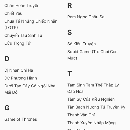
R
Chân Hoàn Truyện
Chiết Yêu
Rèm Ngọc Châu Sa
Chúa Tể Những Chiếc Nhẫn
(LOTR)
S
Chuyến Tàu Sinh Tử
Cửu Trọng Tử
Sở Kiều Truyện
Squid Game (Trò Chơi Con
D
Mực)
Dị Nhân Chi Hạ
T
Dữ Phượng Hành
Tam Sinh Tam Thế Thập Lý
Dưới Tán Cây Có Ngôi Nhà
Đào Hoa
Mái Đỏ
Tâm Sự Của Kiều Nghiên
G
Tân Bạch Nương Tử Truyền Kỳ
Thanh Vân Chí
Game of Thrones
Thanh Xuyên Nhập Mộng