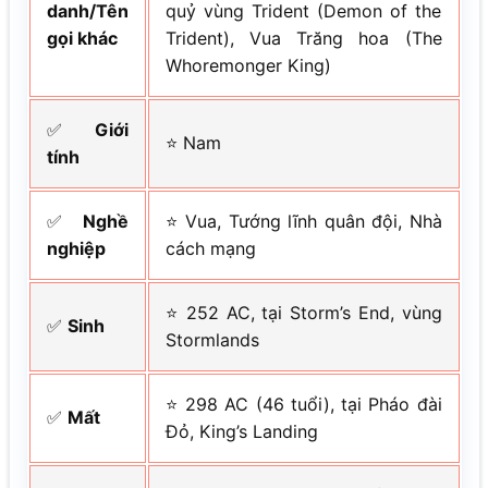
danh/Tên
quỷ vùng Trident (Demon of the
gọi khác
Trident), Vua Trăng hoa (The
Whoremonger King)
✅
Giới
⭐ Nam
tính
✅
Nghề
⭐ Vua, Tướng lĩnh quân đội, Nhà
nghiệp
cách mạng
⭐ 252 AC, tại Storm’s End, vùng
✅
Sinh
Stormlands
⭐ 298 AC (46 tuổi), tại Pháo đài
✅
Mất
Đỏ, King’s Landing