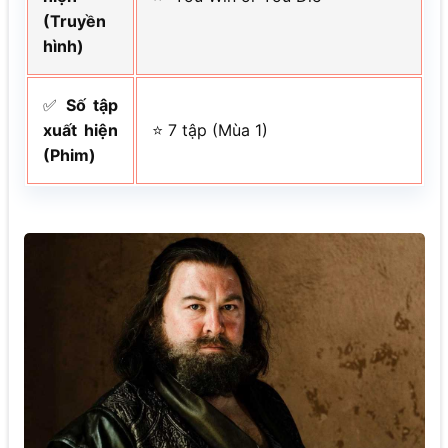
(Truyền
hình)
✅
Số tập
xuất hiện
⭐ 7 tập (Mùa 1)
(Phim)