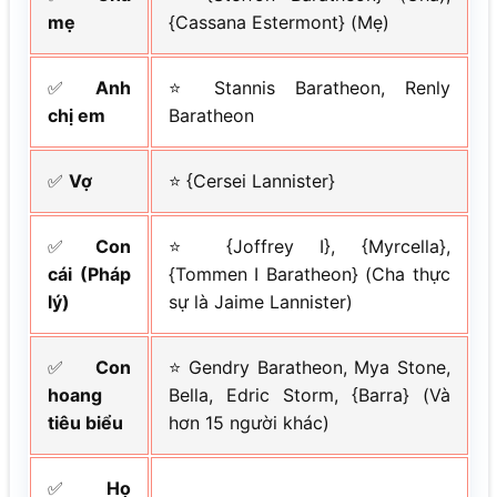
mẹ
{Cassana Estermont} (Mẹ)
✅
Anh
⭐ Stannis Baratheon, Renly
chị em
Baratheon
✅
Vợ
⭐ {Cersei Lannister}
✅
Con
⭐ {Joffrey I}, {Myrcella},
cái (Pháp
{Tommen I Baratheon} (Cha thực
lý)
sự là Jaime Lannister)
✅
Con
⭐ Gendry Baratheon, Mya Stone,
hoang
Bella, Edric Storm, {Barra} (Và
tiêu biểu
hơn 15 người khác)
✅
Họ