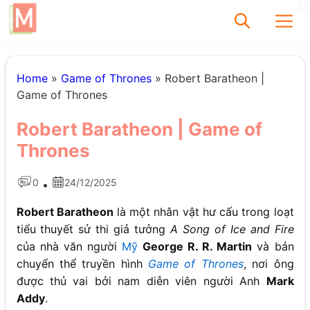
✕
Home
»
Game of Thrones
»
Robert Baratheon |
Game of Thrones
Tìm
Robert Baratheon | Game of
Chưa có bài viết
Thrones
được tìm thấy
0
24/12/2025
•
Robert Baratheon
là một nhân vật hư cấu trong loạt
tiểu thuyết sử thi giả tưởng
A Song of Ice and Fire
của nhà văn người
Mỹ
George R. R. Martin
và bản
chuyển thể truyền hình
Game of Thrones
, nơi ông
được thủ vai bởi nam diễn viên người Anh
Mark
Addy
.