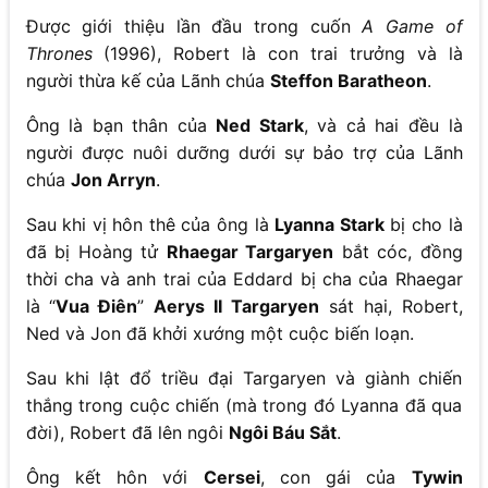
Được giới thiệu lần đầu trong cuốn
A Game of
Thrones
(1996), Robert là con trai trưởng và là
người thừa kế của Lãnh chúa
Steffon Baratheon
.
Ông là bạn thân của
Ned Stark
, và cả hai đều là
người được nuôi dưỡng dưới sự bảo trợ của Lãnh
chúa
Jon Arryn
.
Sau khi vị hôn thê của ông là
Lyanna Stark
bị cho là
đã bị Hoàng tử
Rhaegar Targaryen
bắt cóc, đồng
thời cha và anh trai của Eddard bị cha của Rhaegar
là “
Vua Điên
”
Aerys II Targaryen
sát hại, Robert,
Ned và Jon đã khởi xướng một cuộc biến loạn.
Sau khi lật đổ triều đại Targaryen và giành chiến
thắng trong cuộc chiến (mà trong đó Lyanna đã qua
đời), Robert đã lên ngôi
Ngôi Báu Sắt
.
Ông kết hôn với
Cersei
, con gái của
Tywin