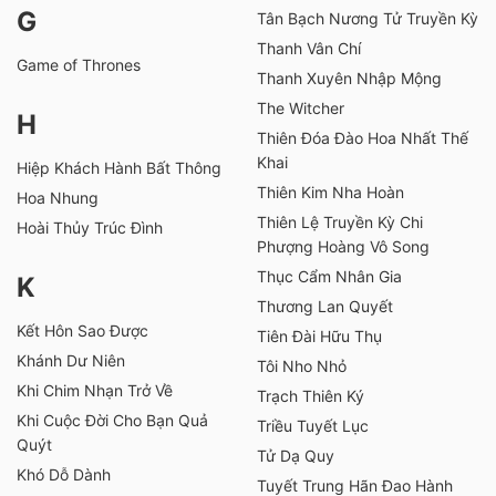
G
Tân Bạch Nương Tử Truyền Kỳ
Thanh Vân Chí
Game of Thrones
Thanh Xuyên Nhập Mộng
The Witcher
H
Thiên Đóa Đào Hoa Nhất Thế
Khai
Hiệp Khách Hành Bất Thông
Thiên Kim Nha Hoàn
Hoa Nhung
Thiên Lệ Truyền Kỳ Chi
Hoài Thủy Trúc Đình
Phượng Hoàng Vô Song
Thục Cẩm Nhân Gia
K
Thương Lan Quyết
Kết Hôn Sao Được
Tiên Đài Hữu Thụ
Khánh Dư Niên
Tôi Nho Nhỏ
Khi Chim Nhạn Trở Về
Trạch Thiên Ký
Khi Cuộc Đời Cho Bạn Quả
Triều Tuyết Lục
Quýt
Tử Dạ Quy
Khó Dỗ Dành
Tuyết Trung Hãn Đao Hành