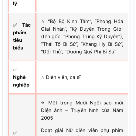
lý
⭐ “Bộ Bộ Kinh Tâm”, “Phong Hỏa
✅
Tác
Giai Nhân”, “Kỳ Duyên Trong Gió”
phẩm
(tên gốc: “Phong Trung Kỳ Duyên”),
tiêu
“Thái Tổ Bí Sử”, “Khang Hy Bí Sử”,
biểu
“Đối Thủ”, “Dương Quý Phi Bí Sử”
✅
Nghề
⭐ Diễn viên, ca sĩ
nghiệp
⭐ Một trong Mười Ngôi sao mới
Điện ảnh – Truyền hình của Năm
2005
Đoạt giải Nữ diễn viên phụ phim
✅