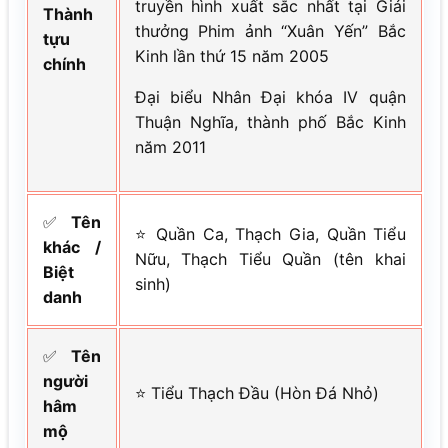
truyền hình xuất sắc nhất tại Giải
Thành
thưởng Phim ảnh “Xuân Yến” Bắc
tựu
Kinh lần thứ 15 năm 2005
chính
Đại biểu Nhân Đại khóa IV quận
Thuận Nghĩa, thành phố Bắc Kinh
năm 2011
✅
Tên
⭐ Quần Ca, Thạch Gia, Quần Tiểu
khác /
Nữu, Thạch Tiểu Quần (tên khai
Biệt
sinh)
danh
✅
Tên
người
⭐ Tiểu Thạch Đầu (Hòn Đá Nhỏ)
hâm
mộ