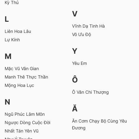
Kỳ Thủ
V
L
Vĩnh Dạ Tinh Hà
Liên Hoa Lâu
Vô Ưu Độ
Lự Kính
Y
M
Yêu Em
Mặc Vũ Vân Gian
Manh Thê Thực Thần
Ô
Mộng Hoa Lục
Ô Vân Chi Thượng
N
Ă
Ngũ Phúc Lâm Môn
Ăn Cơm Chạy Bộ Cùng Yêu
Ngược Dòng Cuộc Đời
Đương
Nhất Tán Yên Vũ