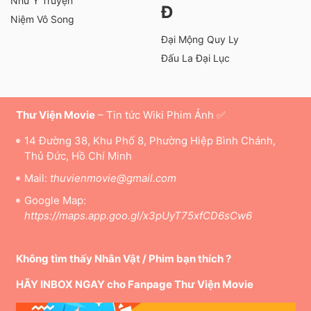
Như Ý Truyện
Đ
Niệm Vô Song
Đại Mộng Quy Ly
Đấu La Đại Lục
Thư Viện Movie
– Tin tức Wiki Phim Ảnh ✅
14 Đường 38, Khu Phố 8, Phường Hiệp Bình Chánh,
Thủ Đức, Hồ Chí Minh
Mail:
thuvienmovie@gmail.com
Google Map:
https://maps.app.goo.gl/x3pUyT75xfCD6sCw6
Không tìm thấy Nhân Vật / Phim bạn thích ?
HÃY INBOX NGAY cho Fanpage Thư Viện Movie