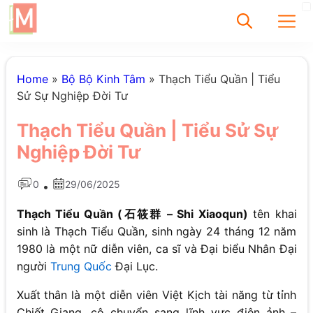
✕
Home
»
Bộ Bộ Kinh Tâm
»
Thạch Tiểu Quần | Tiểu
Sử Sự Nghiệp Đời Tư
Tìm
Thạch Tiểu Quần | Tiểu Sử Sự
Chưa có bài viết
Nghiệp Đời Tư
được tìm thấy
0
29/06/2025
•
Thạch Tiểu Quần (石筱群 – Shi Xiaoqun)
tên khai
sinh là Thạch Tiểu Quần, sinh ngày 24 tháng 12 năm
1980 là một nữ diễn viên, ca sĩ và Đại biểu Nhân Đại
người
Trung Quốc
Đại Lục.
Xuất thân là một diễn viên Việt Kịch tài năng từ tỉnh
Chiết Giang, cô chuyển sang lĩnh vực điện ảnh –