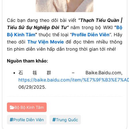
Các bạn đang theo dõi bài viết
“Thạch Tiểu Quần |
Tiểu Sử Sự Nghiệp Đời Tư”
nằm trong bộ WIKI
“
Bộ
Bộ Kinh Tâm
“
thuộc thể loại “
Profile Diễn Viên
“. Hãy
theo dõi
Thư Viện Movie
để đọc thêm nhiều thông
tin phim diễn viên hấp dẫn trong thời gian tới nhé!
Nguồn tham khảo:
石筱群 – Baike.Baidu.com,
https://baike.baidu.com/item/%E7%9F%B3%E7%
06/29/2025.
Bộ Bộ Kinh Tâm
#
#
Profile Diễn Viên
Trung Quốc