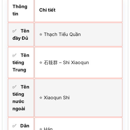
Thông
Chi tiết
tin
✅
Tên
⭐ Thạch Tiểu Quần
đầy Đủ
✅
Tên
tiếng
⭐ 石筱群 – Shi Xiaoqun
Trung
✅
Tên
tiếng
⭐ Xiaoqun Shi
nước
ngoài
✅
Dân
⭐ Hán