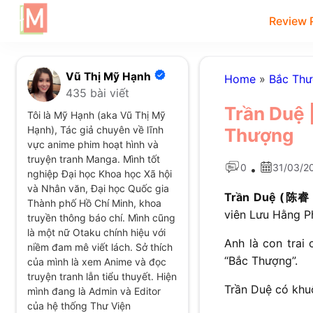
Review 
Vũ Thị Mỹ Hạnh
Home
»
Bắc Th
435 bài viết
Trần Duệ |
Tôi là Mỹ Hạnh (aka Vũ Thị Mỹ
Hạnh), Tác giả chuyên về lĩnh
Thượng
vực anime phim hoạt hình và
truyện tranh Manga. Mình tốt
0
31/03/2
•
nghiệp Đại học Khoa học Xã hội
và Nhân văn, Đại học Quốc gia
Trần Duệ (陈睿 
Thành phố Hồ Chí Minh, khoa
viên Lưu Hằng Ph
truyền thông báo chí. Mình cũng
là một nữ Otaku chính hiệu với
Anh là con trai 
niềm đam mê viết lách. Sở thích
“Bắc Thượng”.
của mình là xem Anime và đọc
truyện tranh lẫn tiểu thuyết. Hiện
Trần Duệ có khuô
mình đang là Admin và Editor
của hệ thống Thư Viện