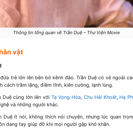
Thông tin tổng quan về Trần Duệ – Thư Viện Movie
nhân vật
g
đứa trẻ lớn lên bên bờ kênh đào. Trần Duệ có vẻ ngoài cao 
ính cách trầm lặng, điềm tĩnh, kiên cường, lạnh lùng.
n Duệ cùng lớn lên với
Tạ Vọng Hòa
,
Chu Hải Khoát
,
Hạ P
Nghệ và những người khác.
n Duệ ít nói, không thích nói chuyện, nhưng lúc quan trọ
uôn dang tay giúp đỡ khi mọi người gặp khó khăn.