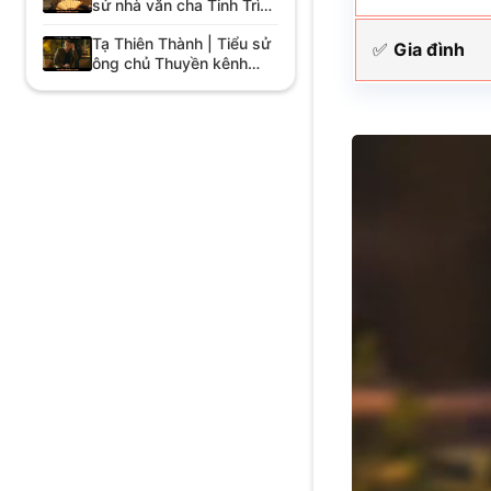
sử nhà văn cha Tinh Trì
trong Bắc Thượng
Tạ Thiên Thành | Tiểu sử
✅
Gia đình
ông chủ Thuyền kênh
đào Bắc Thượng