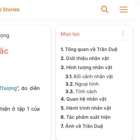
 Stories
✕
Mục lục
ượng
Bắc
1.
Tổng quan về Trần Duệ
Tìm
2.
Giới thiệu nhân vật
Chưa có bài viết được tìm
3.
Hình tượng nhân vật
thấy
3.1.
Bối cảnh nhân vật
3.2.
Ngoại hình
Thượng
”, do diễn
3.3.
Tính cách
4.
Quan hệ nhân vật
5.
Hành trình nhân vật
 hiện ở tập 1 của
6.
Tác phẩm xuất hiện
7.
Ảnh về Trần Duệ