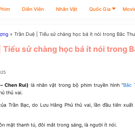
Phim
Diễn Viên
Nhân Vật
Quốc Gia
Movie
ượng
»
Trần Duệ | Tiểu sử chàng học bá ít nói trong Bắc Th
 Tiểu sử chàng học bá ít nói trong 
025
– Chen Rui)
là nhân vật trong bộ phim truyền hình “
Bắc 
ủ thủ vai.
của Trần Bạc, do Lưu Hằng Phủ thủ vai, lần đầu tiên xuất
n mặt thanh tú, đôi mắt trong sáng, là người ít nói.