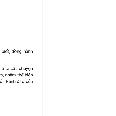
 biết, đồng hành
 mô tả câu chuyện
óm, nhằm thể hiện
hóa kênh đào của