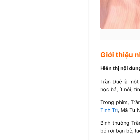
Giới thiệu 
Hiển thị nội dun
Trần Duệ là một 
học bá, ít nói, t
Trong phim, Trầ
Tinh Trì
, Mã Tư 
Bình thường Trầ
bỏ rơi bạn bè, l