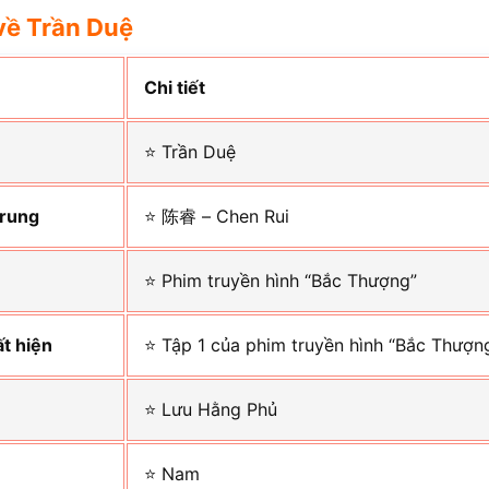
về Trần Duệ
Chi tiết
⭐ Trần Duệ
Trung
⭐ 陈睿 – Chen Rui
⭐ Phim truyền hình “Bắc Thượng”
ất hiện
⭐ Tập 1 của phim truyền hình “Bắc Thượn
⭐ Lưu Hằng Phủ
⭐ Nam