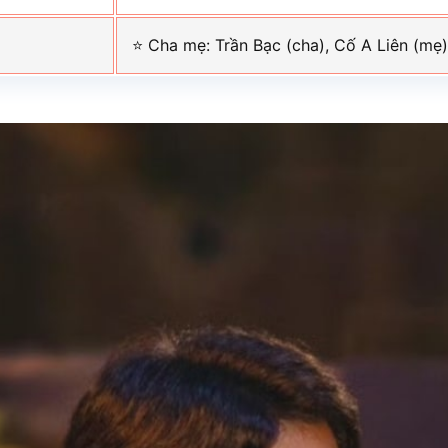
⭐ Cha mẹ: Trần Bạc (cha), Cố A Liên (mẹ