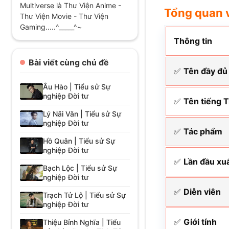
Multiverse là Thư Viện Anime -
Tổng quan 
Thư Viện Movie - Thư Viện
Gaming.....^_____^~
Thông tin
Bài viết cùng chủ đề
✅
Tên đầy đủ
Âu Hào | Tiểu sử Sự
nghiệp Đời tư
✅
Tên tiếng 
Lý Nãi Văn | Tiểu sử Sự
nghiệp Đời tư
✅
Tác phẩm
Hồ Quân | Tiểu sử Sự
nghiệp Đời tư
✅
Lần đầu xu
Bạch Lộc | Tiểu sử Sự
nghiệp Đời tư
✅
Diễn viên
Trạch Tử Lộ | Tiểu sử Sự
nghiệp Đời tư
✅
Giới tính
Thiệu Bỉnh Nghĩa | Tiểu