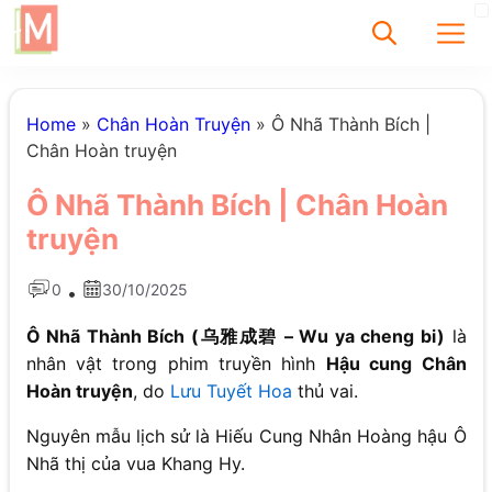
✕
Home
»
Chân Hoàn Truyện
»
Ô Nhã Thành Bích |
Chân Hoàn truyện
Tìm
Ô Nhã Thành Bích | Chân Hoàn
Chưa có bài viết
truyện
được tìm thấy
0
30/10/2025
•
Ô Nhã Thành Bích (乌雅成碧 – Wu ya cheng bi)
là
nhân vật trong phim truyền hình
Hậu cung Chân
Hoàn truyện
, do
Lưu Tuyết Hoa
thủ vai.
Nguyên mẫu lịch sử là Hiếu Cung Nhân Hoàng hậu Ô
Nhã thị của vua Khang Hy.