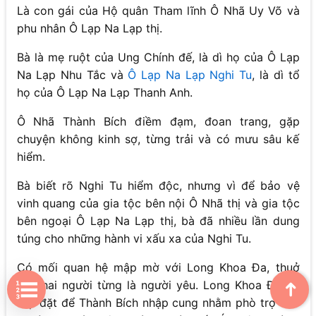
Là con gái của Hộ quân Tham lĩnh Ô Nhã Uy Võ và
phu nhân Ô Lạp Na Lạp thị.
Bà là mẹ ruột của Ung Chính đế, là dì họ của Ô Lạp
Na Lạp Nhu Tắc và
Ô Lạp Na Lạp Nghi Tu
, là dì tổ
họ của Ô Lạp Na Lạp Thanh Anh.
Ô Nhã Thành Bích điềm đạm, đoan trang, gặp
chuyện không kinh sợ, từng trải và có mưu sâu kế
hiểm.
Bà biết rõ Nghi Tu hiểm độc, nhưng vì để bảo vệ
vinh quang của gia tộc bên nội Ô Nhã thị và gia tộc
bên ngoại Ô Lạp Na Lạp thị, bà đã nhiều lần dung
túng cho những hành vi xấu xa của Nghi Tu.
Có mối quan hệ mập mờ với Long Khoa Đa, thuở
nhỏ hai người từng là người yêu. Long Khoa Đa đã
➜
sắp đặt để Thành Bích nhập cung nhằm phò trợ cho