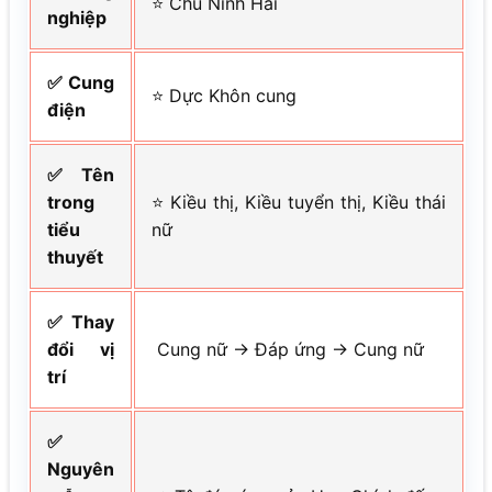
⭐ Chu Ninh Hải
nghiệp
✅ Cung
⭐ Dực Khôn cung
điện
✅ Tên
trong
⭐ Kiều thị, Kiều tuyển thị, Kiều thái
tiểu
nữ
thuyết
✅ Thay
đổi vị
Cung nữ → Đáp ứng → Cung nữ
trí
✅
Nguyên