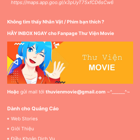
https://maps.app.goo.gl/x3pUyT75xfCD6sCw6
Không tìm thấy Nhân Vật / Phim bạn thích ?
HÃY INBOX NGAY cho Fanpage Thư Viện Movie
Hoặc
gửi mail tới
thuvienmovie@gmail.com
~^______^~
Dành cho Quảng Cáo
Web Stories
Giới Thiệu
Điều Khoản Dịch Vụ