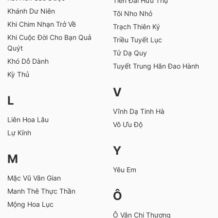
Tiên Đài Hữu Thụ
Khánh Dư Niên
Tôi Nho Nhỏ
Khi Chim Nhạn Trở Về
Trạch Thiên Ký
Khi Cuộc Đời Cho Bạn Quả
Triều Tuyết Lục
Quýt
Tử Dạ Quy
Khó Dỗ Dành
Tuyết Trung Hãn Đao Hành
Kỳ Thủ
V
L
Vĩnh Dạ Tinh Hà
Liên Hoa Lâu
Vô Ưu Độ
Lự Kính
Y
M
Yêu Em
Mặc Vũ Vân Gian
Manh Thê Thực Thần
Ô
Mộng Hoa Lục
Ô Vân Chi Thượng