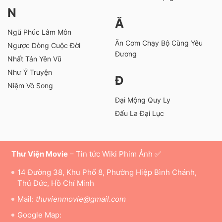
N
Ă
Ngũ Phúc Lâm Môn
Ăn Cơm Chạy Bộ Cùng Yêu
Ngược Dòng Cuộc Đời
Đương
Nhất Tán Yên Vũ
Như Ý Truyện
Đ
Niệm Vô Song
Đại Mộng Quy Ly
Đấu La Đại Lục
Thư Viện Movie
– Tin tức Wiki Phim Ảnh ✅
14 Đường 38, Khu Phố 8, Phường Hiệp Bình Chánh,
Thủ Đức, Hồ Chí Minh
Mail:
thuvienmovie@gmail.com
Google Map: