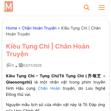
✕
Home
»
Chân Hoàn Truyện
»
Kiều Tụng Chi | Chân
Hoàn Truyện
Tìm
Kiều Tụng Chi | Chân Hoàn
Chưa có bài viết
Truyện
được tìm thấy
0
03/11/2025
•
Kiều Tụng Chi – Tụng Chi/Tô Tụng Chi (乔颂芝 –
Qiaosongzhi)
là một nhân vật trong phim truyền
hình Hậu cung
Chân Hoàn
truyện, do Lưu Nghệ
Đồng thủ vai.
Nguyên mẫu lịch sử của nhân vật này là Tô Đáp ứng
của Ung Chính đế.