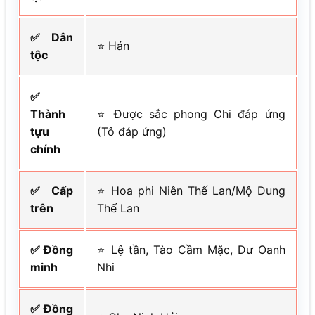
✅ Dân
⭐ Hán
tộc
✅
Thành
⭐ Được sắc phong Chi đáp ứng
tựu
(Tô đáp ứng)
chính
✅ Cấp
⭐ Hoa phi Niên Thế Lan/Mộ Dung
trên
Thế Lan
✅ Đồng
⭐ Lệ tần, Tào Cầm Mặc, Dư Oanh
minh
Nhi
✅ Đồng