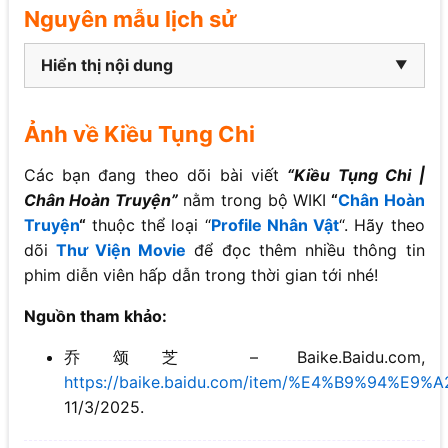
Nguyên mẫu lịch sử
Hiển thị nội dung
Ảnh về Kiều Tụng Chi
Các bạn đang theo dõi bài viết
“Kiều Tụng Chi |
Chân Hoàn Truyện”
nằm trong bộ WIKI
“
Chân Hoàn
Truyện
“
thuộc thể loại “
Profile Nhân Vật
“. Hãy theo
dõi
Thư Viện Movie
để đọc thêm nhiều thông tin
phim diễn viên hấp dẫn trong thời gian tới nhé!
Nguồn tham khảo:
乔颂芝 – Baike.Baidu.com,
https://baike.baidu.com/item/%E4%B9%94%E
11/3/2025.