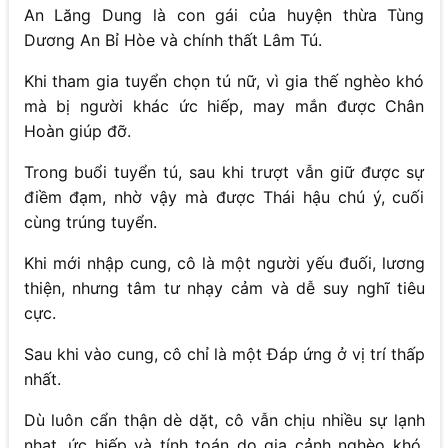
An Lăng Dung là con gái của huyện thừa Tùng
Dương An Bỉ Hòe và chính thất Lâm Tú.
Khi tham gia tuyển chọn tú nữ, vì gia thế nghèo khó
mà bị người khác ức hiếp, may mắn được Chân
Hoàn giúp đỡ.
Trong buổi tuyển tú, sau khi trượt vẫn giữ được sự
điềm đạm, nhờ vậy mà được Thái hậu chú ý, cuối
cùng trúng tuyển.
Khi mới nhập cung, cô là một người yếu đuối, lương
thiện, nhưng tâm tư nhạy cảm và dễ suy nghĩ tiêu
cực.
Sau khi vào cung, cô chỉ là một Đáp ứng ở vị trí thấp
nhất.
Dù luôn cẩn thận dè dặt, cô vẫn chịu nhiều sự lạnh
nhạt, ức hiếp và tính toán do gia cảnh nghèo khó.