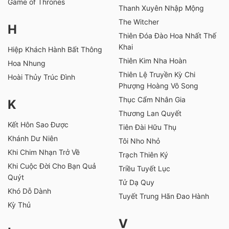
Game of Thrones
Thanh Xuyên Nhập Mộng
The Witcher
H
Thiên Đóa Đào Hoa Nhất Thế
Khai
Hiệp Khách Hành Bất Thông
Thiên Kim Nha Hoàn
Hoa Nhung
Thiên Lệ Truyền Kỳ Chi
Hoài Thủy Trúc Đình
Phượng Hoàng Vô Song
Thục Cẩm Nhân Gia
K
Thương Lan Quyết
Kết Hôn Sao Được
Tiên Đài Hữu Thụ
Khánh Dư Niên
Tôi Nho Nhỏ
Khi Chim Nhạn Trở Về
Trạch Thiên Ký
Khi Cuộc Đời Cho Bạn Quả
Triều Tuyết Lục
Quýt
Tử Dạ Quy
Khó Dỗ Dành
Tuyết Trung Hãn Đao Hành
Kỳ Thủ
V