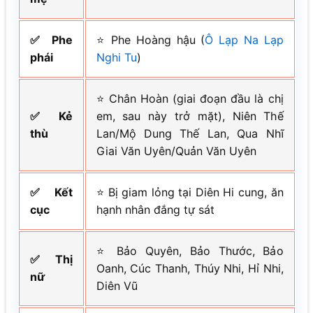
✅ Phe
⭐ Phe Hoàng hậu (
Ô Lạp Na Lạp
phái
Nghi Tu
)
⭐ Chân Hoàn (giai đoạn đầu là chị
✅ Kẻ
em, sau này trở mặt), Niên Thế
thù
Lan/Mộ Dung Thế Lan, Qua Nhĩ
Giai Văn Uyên/Quản Văn Uyên
✅ Kết
⭐ Bị giam lỏng tại Diên Hi cung, ăn
cục
hạnh nhân đắng tự sát
⭐ Bảo Quyên, Bảo Thước, Bảo
✅ Thị
Oanh, Cúc Thanh, Thúy Nhi, Hỉ Nhi,
nữ
Diên Vũ