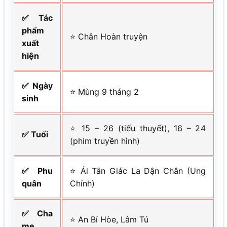
✅ Tác
phẩm
⭐ Chân Hoàn truyện
xuất
hiện
✅ Ngày
⭐ Mùng 9 tháng 2
sinh
⭐ 15 – 26 (tiểu thuyết), 16 – 24
✅ Tuổi
(phim truyền hình)
✅ Phu
⭐ Ái Tân Giác La Dận Chân (Ung
quân
Chính)
✅ Cha
⭐ An Bỉ Hòe, Lâm Tú
mẹ