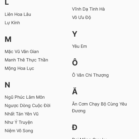
L
Vĩnh Dạ Tinh Hà
Liên Hoa Lâu
Vô Ưu Độ
Lự Kính
Y
M
Yêu Em
Mặc Vũ Vân Gian
Manh Thê Thực Thần
Ô
Mộng Hoa Lục
Ô Vân Chi Thượng
N
Ă
Ngũ Phúc Lâm Môn
Ăn Cơm Chạy Bộ Cùng Yêu
Ngược Dòng Cuộc Đời
Đương
Nhất Tán Yên Vũ
Như Ý Truyện
Đ
Niệm Vô Song