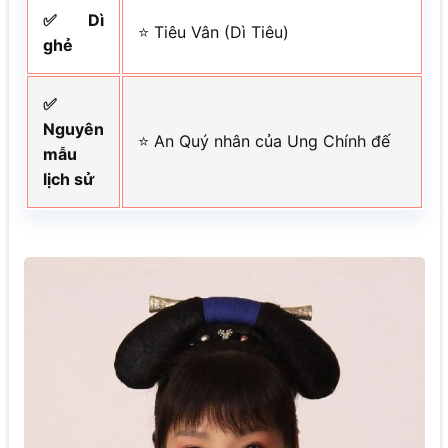
✅ Dì
⭐ Tiêu Vân (Dì Tiêu)
ghẻ
✅
Nguyên
⭐ An Quý nhân của Ung Chính đế
mẫu
lịch sử