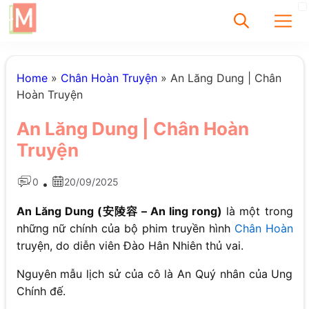
✕
Home
»
Chân Hoàn Truyện
»
An Lăng Dung | Chân
Hoàn Truyện
Tìm
An Lăng Dung | Chân Hoàn
Chưa có bài viết
Truyện
được tìm thấy
0
20/09/2025
•
An Lăng Dung (安陵容 – An ling rong)
là một trong
những nữ chính của bộ phim truyền hình
Chân Hoàn
truyện, do diễn viên Đào Hân Nhiên thủ vai.
Nguyên mẫu lịch sử của cô là An Quý nhân của Ung
Chính đế.