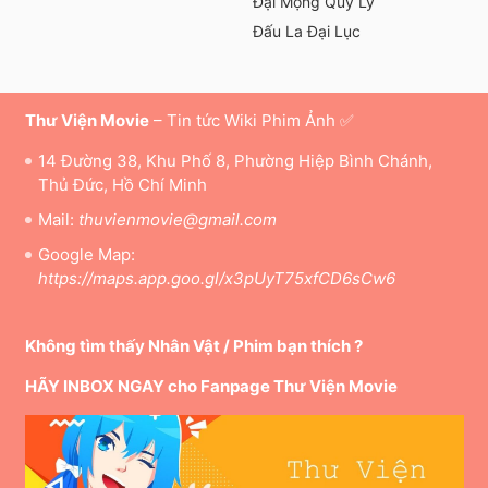
Đại Mộng Quy Ly
Đấu La Đại Lục
Thư Viện Movie
– Tin tức Wiki Phim Ảnh ✅
14 Đường 38, Khu Phố 8, Phường Hiệp Bình Chánh,
Thủ Đức, Hồ Chí Minh
Mail:
thuvienmovie@gmail.com
Google Map:
https://maps.app.goo.gl/x3pUyT75xfCD6sCw6
Không tìm thấy Nhân Vật / Phim bạn thích ?
HÃY INBOX NGAY cho Fanpage Thư Viện Movie