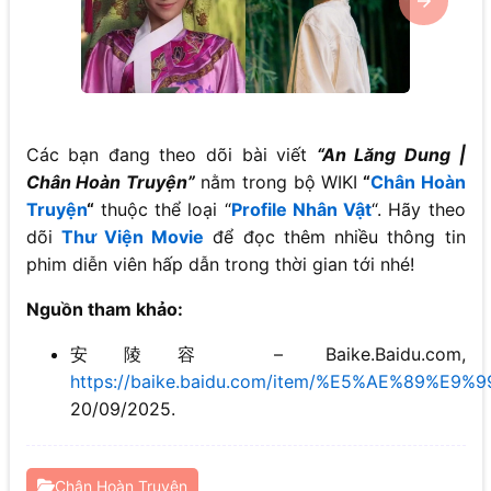
Các bạn đang theo dõi bài viết
“An Lăng Dung |
Chân Hoàn Truyện”
nằm trong bộ WIKI
“
Chân Hoàn
Truyện
“
thuộc thể loại “
Profile Nhân Vật
“. Hãy theo
dõi
Thư Viện Movie
để đọc thêm nhiều thông tin
phim diễn viên hấp dẫn trong thời gian tới nhé!
Nguồn tham khảo:
安陵容 – Baike.Baidu.com,
https://baike.baidu.com/item/%E5%AE%89%E9
20/09/2025.
Chân Hoàn Truyện